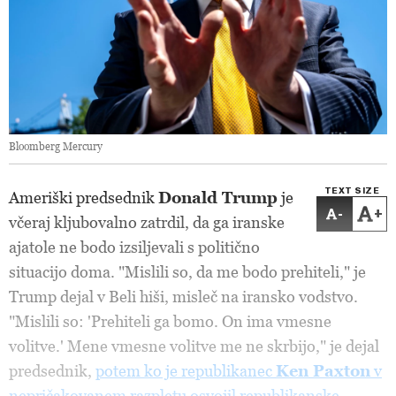
Bloomberg Mercury
TEXT SIZE
Ameriški predsednik
Donald Trump
je
-
+
včeraj kljubovalno zatrdil, da ga iranske
ajatole ne bodo izsiljevali s politično
situacijo doma. "Mislili so, da me bodo prehiteli," je
Trump dejal v Beli hiši, misleč na iransko vodstvo.
"Mislili so: 'Prehiteli ga bomo. On ima vmesne
volitve.' Mene vmesne volitve me ne skrbijo," je dejal
predsednik,
potem ko je republikanec
Ken Paxton
v
nepričakovanem razpletu osvojil republikanske