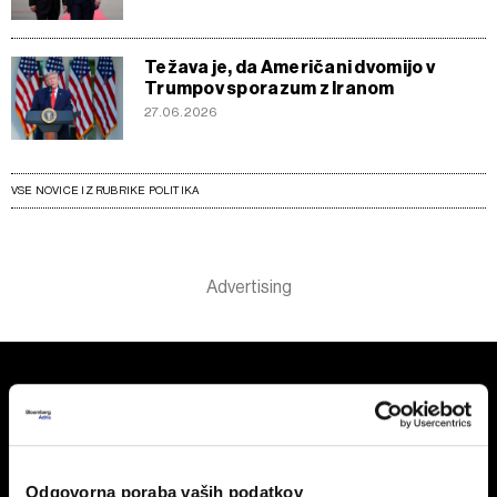
Težava je, da Američani dvomijo v
Trumpov sporazum z Iranom
27.06.2026
VSE NOVICE IZ RUBRIKE POLITIKA
Odgovorna poraba vaših podatkov