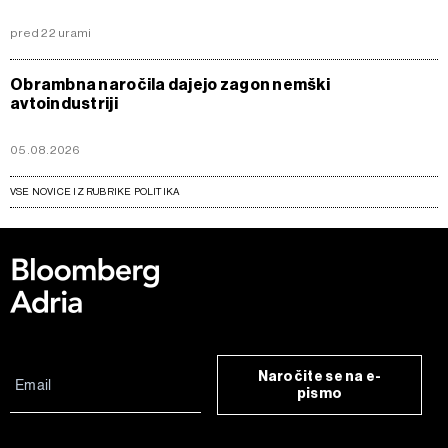
pred 22 urami
Obrambna naročila dajejo zagon nemški
avtoindustriji
05.08.2026
VSE NOVICE IZ RUBRIKE POLITIKA
Naročite se na e-
pismo