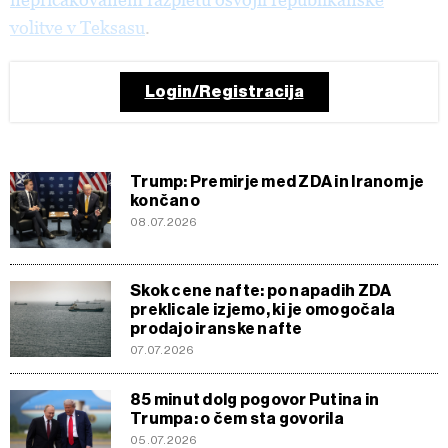
volitve v Teksasu
.
Login/Registracija
Trump: Premirje med ZDA in Iranom je
končano
08.07.2026
Skok cene nafte: po napadih ZDA
preklicale izjemo, ki je omogočala
prodajo iranske nafte
07.07.2026
85 minut dolg pogovor Putina in
Trumpa: o čem sta govorila
05.07.2026