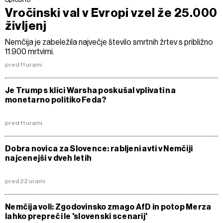
Vročinski val v Evropi vzel že 25.000
življenj
Nemčija je zabeležila največje število smrtnih žrtev s približno
11.900 mrtvimi.
pred 11 urami
Je Trump s klici Warsha poskušal vplivati na
monetarno politiko Feda?
pred 11 urami
Dobra novica za Slovence: rabljeni avti v Nemčiji
najcenejši v dveh letih
pred 22 urami
Nemčija voli: Zgodovinsko zmago AfD in potop Merza
lahko prepreči le 'slovenski scenarij'