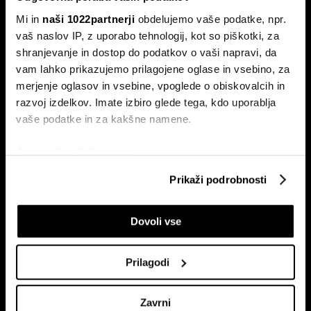
Mi in
naši 1022partnerji
obdelujemo vaše podatke, npr.
vaš naslov IP, z uporabo tehnologij, kot so piškotki, za
shranjevanje in dostop do podatkov o vaši napravi, da
vam lahko prikazujemo prilagojene oglase in vsebino, za
merjenje oglasov in vsebine, vpoglede o obiskovalcih in
razvoj izdelkov. Imate izbiro glede tega, kdo uporablja
vaše podatke in za kakšne namene.
Če dovolite, želimo tudi:
Zbirati informacije o vaši geografski lokaciji, ki so
Nemčija voli: Zgodovinsko zmago
Prikaži podrobnosti
lahko točni do nekaj metrov
AfD in potop Merza lahko prepreči le
Identificirati napravo z aktivnim preverjanjem
'slovenski scenarij'
Dovoli vse
lastnosti (odčitavanje prstnih odtisov)
Septembra v Saški-Anhalt, Berlinu in Mecklenburg-
Poglejte si še, kako se obdelujejo vaši osebni podatki in
Predpomorjanski deželne volitve, ki bodo podale oceno
Merzeve vlade.
nastavite svoje preference v
razdelku o podrobnostih
.
Prilagodi
Lahko spremenite ali odstranite vaše dovoljenje kadarkoli
iz Izjave o piškotkih.
Zavrni