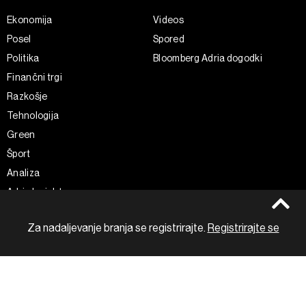
Ekonomija
Videos
Posel
Spored
Politika
Bloomberg Adria dogodki
Finančni trgi
Razkošje
Tehnologija
Green
Šport
Analiza
Adria Insight
Businessweek Adria
Za nadaljevanje branja se registrirajte.
Registrirajte se
Spremljajte nas
Splošni pogoji
Politika zasebnosti
Facebook
Piškotki
Instagram