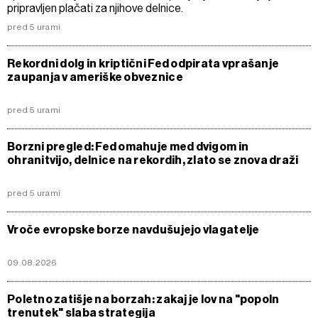
pripravljen plačati za njihove delnice.
pred 5 urami
Rekordni dolg in kriptični Fed odpirata vprašanje
zaupanja v ameriške obveznice
pred 5 urami
Borzni pregled: Fed omahuje med dvigom in
ohranitvijo, delnice na rekordih, zlato se znova draži
pred 5 urami
Vroče evropske borze navdušujejo vlagatelje
09.08.2026
Poletno zatišje na borzah: zakaj je lov na "popoln
trenutek" slaba strategija