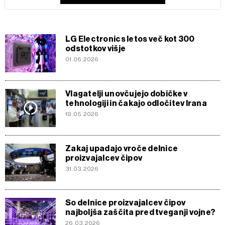
LG Electronics letos več kot 300
odstotkov višje
01.06.2026
Vlagatelji unovčujejo dobičke v
tehnologiji in čakajo odločitev Irana
19.05.2026
Zakaj upadajo vroče delnice
proizvajalcev čipov
31.03.2026
So delnice proizvajalcev čipov
najboljša zaščita pred tveganji vojne?
26.03.2026