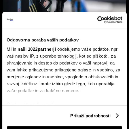
Odgovorna poraba vaših podatkov
Od kod prihaja dizel v Slovenijo in ali
bo cena še naprej rasla
Mi in
naši 1022partnerji
obdelujemo vaše podatke, npr.
vaš naslov IP, z uporabo tehnologij, kot so piškotki, za
Od začetka leta se je sod surove nafte brent podražil za
shranjevanje in dostop do podatkov o vaši napravi, da
več kot 30 odstotkov. A potrošniki na bencinskih črpalkah
ne kupujejo surove nafte, temveč njihove derivate.
vam lahko prikazujemo prilagojene oglase in vsebino, za
merjenje oglasov in vsebine, vpoglede o obiskovalcih in
razvoj izdelkov. Imate izbiro glede tega, kdo uporablja
vaše podatke in za kakšne namene.
Če dovolite, želimo tudi:
Zbirati informacije o vaši geografski lokaciji, ki so
Prikaži podrobnosti
lahko točni do nekaj metrov
Identificirati napravo z aktivnim preverjanjem
ETF-tekma Hrvatov in Slovencev
Nas čaka draga kurilna sezona?