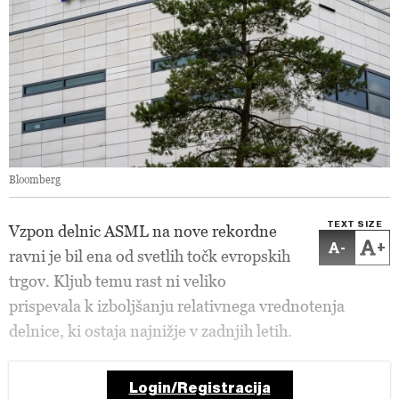
Bloomberg
TEXT SIZE
Vzpon delnic ASML na nove rekordne
-
+
ravni je bil ena od svetlih točk evropskih
trgov. Kljub temu rast ni veliko
prispevala k izboljšanju relativnega vrednotenja
delnice, ki ostaja najnižje v zadnjih letih.
Login/Registracija