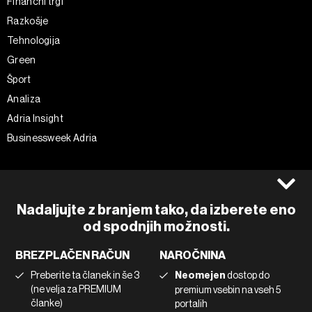
Finančni trgi
Razkošje
Tehnologija
Green
Šport
Analiza
Adria Insight
Businessweek Adria
Spremljajte nas
Splošni pogoji
Politika zasebnosti
Facebook
Nadaljujte z branjem tako, da izberete eno
Piškotki
Instagram
od spodnjih možnosti.
Impresum
Twitter
BREZPLAČEN RAČUN
NAROČNINA
Marketing
Linkedin
Preberite ta članek in še 3
Neomejen
dostop do
Uporaba umetne inteligence
Tiktok
(ne velja za PREMIUM
premium vsebin na vseh 5
članke)
portalih