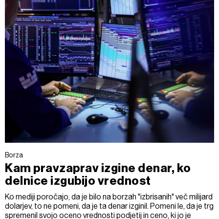
Borza
Kam pravzaprav izgine denar, ko
delnice izgubijo vrednost
Ko mediji poročajo, da je bilo na borzah "izbrisanih" več milijard
dolarjev, to ne pomeni, da je ta denar izginil. Pomeni le, da je trg
spremenil svojo oceno vrednosti podjetij in ceno, ki jo je