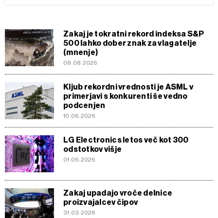
Zakaj je tokratni rekord indeksa S&P
500 lahko dober znak za vlagatelje
(mnenje)
08.08.2026
Kljub rekordni vrednosti je ASML v
primerjavi s konkurenti še vedno
podcenjen
10.06.2026
LG Electronics letos več kot 300
odstotkov višje
01.06.2026
Zakaj upadajo vroče delnice
proizvajalcev čipov
31.03.2026