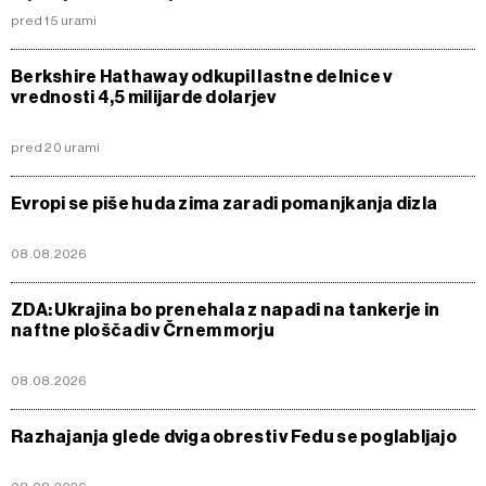
pred 15 urami
Berkshire Hathaway odkupil lastne delnice v
vrednosti 4,5 milijarde dolarjev
pred 20 urami
Evropi se piše huda zima zaradi pomanjkanja dizla
08.08.2026
ZDA: Ukrajina bo prenehala z napadi na tankerje in
naftne ploščadi v Črnem morju
08.08.2026
Razhajanja glede dviga obresti v Fedu se poglabljajo