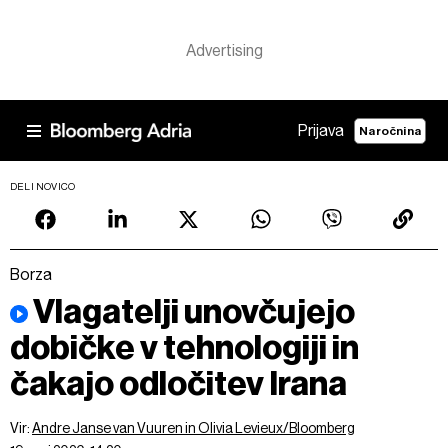
Prijava
Naročnina
DELI NOVICO
Borza
Vlagatelji unovčujejo
dobičke v tehnologiji in
čakajo odločitev Irana
Vir:
Andre Janse van Vuuren in Olivia Levieux/Bloomberg