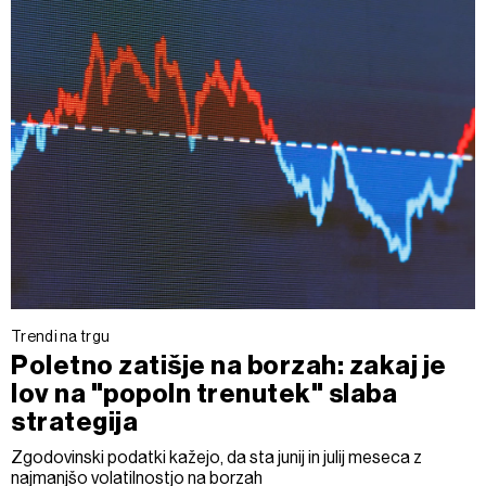
Trendi na trgu
Poletno zatišje na borzah: zakaj je
lov na "popoln trenutek" slaba
strategija
Zgodovinski podatki kažejo, da sta junij in julij meseca z
najmanjšo volatilnostjo na borzah