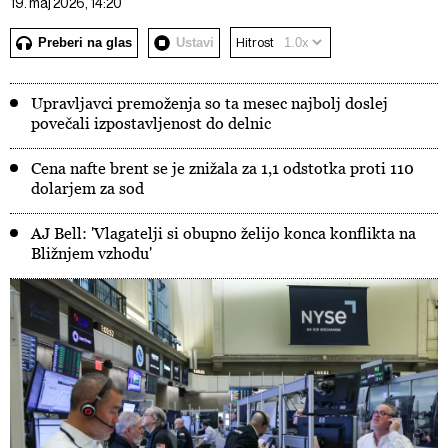
19. maj 2026, 14:20
Preberi na glas
Ustavi
Hitrost
Upravljavci premoženja so ta mesec najbolj doslej
povečali izpostavljenost do delnic
Cena nafte brent se je znižala za 1,1 odstotka proti 110
dolarjem za sod
AJ Bell: 'Vlagatelji si obupno želijo konca konflikta na
Bližnjem vzhodu'