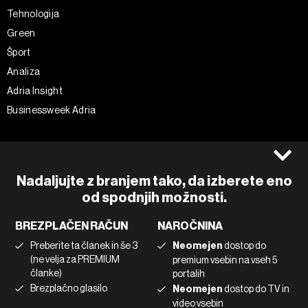
Tehnologija
Green
Šport
Analiza
Adria Insight
Businessweek Adria
Spremljajte nas
Splošni pogoji
Politika zasebnosti
Facebook
Nadaljujte z branjem tako, da izberete eno
Piškotki
Instagram
od spodnjih možnosti.
Impresum
Twitter
BREZPLAČEN RAČUN
NAROČNINA
Marketing
Linkedin
Preberite ta članek in še 3
Neomejen
dostop do
Uporaba umetne inteligence
Tiktok
(ne velja za PREMIUM
premium vsebin na vseh 5
članke)
portalih
Brezplačno glasilo
Neomejen
dostop do TV in
©2022 - 2026 Bloomberg L.P. All Rights Reserved. BLOOMBERG and
video vsebin