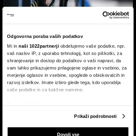
Odgovorna poraba vaših podatkov
Od kod prihaja dizel v Slovenijo in ali
Mi in
naši 1022partnerji
obdelujemo vaše podatke, npr.
bo cena še naprej rasla
vaš naslov IP, z uporabo tehnologij, kot so piškotki, za
Od začetka leta se je sod surove nafte brent podražil za
shranjevanje in dostop do podatkov o vaši napravi, da
več kot 30 odstotkov. A potrošniki na bencinskih črpalkah
vam lahko prikazujemo prilagojene oglase in vsebino, za
ne kupujejo surove nafte, temveč njihove derivate.
merjenje oglasov in vsebine, vpoglede o obiskovalcih in
razvoj izdelkov. Imate izbiro glede tega, kdo uporablja
vaše podatke in za kakšne namene.
Če dovolite, želimo tudi:
Zbirati informacije o vaši geografski lokaciji, ki so
Prikaži podrobnosti
lahko točni do nekaj metrov
Identificirati napravo z aktivnim preverjanjem
ETF-tekma Hrvatov in Slovencev
Nas čaka draga kurilna sezona?
Dovoli vse
lastnosti (odčitavanje prstnih odtisov)