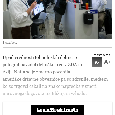
Bloomberg
TEXT SIZE
Upad vrednosti tehnoloških delnic je
-
+
potegnil navzdol delniške trge v ZDA in
Aziji. Nafta se je zmerno pocenila,
ameriške državne obveznice pa so zdrsnile, medtem
ko so trgovci čakali na znake napredka v smeri
mirovnega dogovora na Bližnjem vzhodu.
Login/Registracija