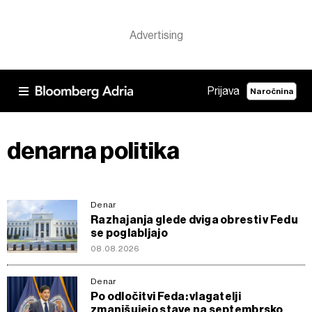
Prijava
Naročnina
denarna politika
Denar
Razhajanja glede dviga obresti v Fedu
se poglabljajo
08.08.2026
Denar
Po odločitvi Feda: vlagatelji
zmanjšujejo stave na septembrsko