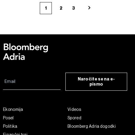
1
2
3
Naročite se na e-
pismo
Ekonomija
Videos
Posel
Spored
Politika
Bloomberg Adria dogodki
Finančni trgi