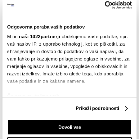
Svet
Vloga dolarja kot varnega zatočišča
vse bolj pod vprašajem
02.03.2026
Odgovorna poraba vaših podatkov
Mi in
naši 1022partnerji
obdelujemo vaše podatke, npr.
Denar
vaš naslov IP, z uporabo tehnologij, kot so piškotki, za
Se bo Bank of England vrnila k
zniževanju obrestnih mer?
shranjevanje in dostop do podatkov o vaši napravi, da
vam lahko prikazujemo prilagojene oglase in vsebino, za
18.12.2025
merjenje oglasov in vsebine, vpoglede o obiskovalcih in
Svet
razvoj izdelkov. Imate izbiro glede tega, kdo uporablja
Preobrat na ameriških borzah: je "kriv"
vaše podatke in za kakšne namene.
Jerome Powell ali Donald Trump?
14.10.2025
Če dovolite, želimo tudi:
Zbirati informacije o vaši geografski lokaciji, ki so
Denar
Prikaži podrobnosti
lahko točni do nekaj metrov
Ključni sklepi z letne konference v
Identificirati napravo z aktivnim preverjanjem
Jackson Holu
Dovoli vse
lastnosti (odčitavanje prstnih odtisov)
24.08.2025
Poglejte si še, kako se obdelujejo vaši osebni podatki in