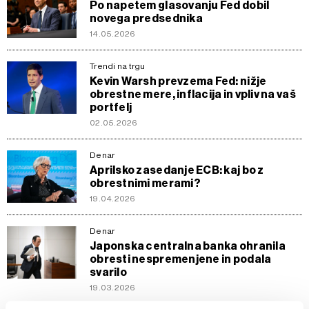
Po napetem glasovanju Fed dobil
novega predsednika
14.05.2026
Trendi na trgu
Kevin Warsh prevzema Fed: nižje
obrestne mere, inflacija in vpliv na vaš
portfelj
02.05.2026
Denar
Aprilsko zasedanje ECB: kaj bo z
obrestnimi merami?
19.04.2026
Denar
Japonska centralna banka ohranila
obresti nespremenjene in podala
svarilo
19.03.2026