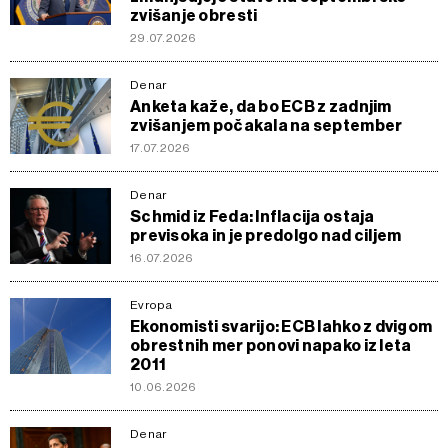
zvišanje obresti
29.07.2026
Denar
Anketa kaže, da bo ECB z zadnjim
zvišanjem počakala na september
17.07.2026
Denar
Schmid iz Feda: Inflacija ostaja
previsoka in je predolgo nad ciljem
16.07.2026
Evropa
Ekonomisti svarijo: ECB lahko z dvigom
obrestnih mer ponovi napako iz leta
2011
10.06.2026
Denar