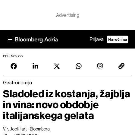
Prijava
Naročnina
DELI NOVICO
Gastronomija
Sladoled iz kostanja, žajblja
in vina: novo obdobje
italijanskega gelata
Vir:
Joel Hart - Bloomberg