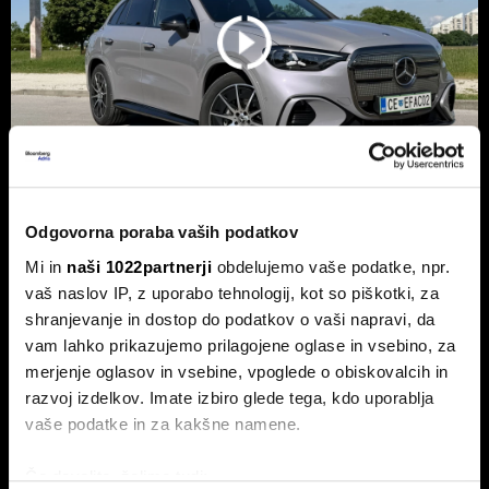
Odgovorna poraba vaših podatkov
Novi mercedes-benz GLC: Tvegana
Mi in
naši 1022partnerji
obdelujemo vaše podatke, npr.
elektrifikacija luksuza ali genialni
vaš naslov IP, z uporabo tehnologij, kot so piškotki, za
preboj?
shranjevanje in dostop do podatkov o vaši napravi, da
Petična znamka iz Stuttgarta z elektrificirano uspešnico
vam lahko prikazujemo prilagojene oglase in vsebino, za
napoveduje oster obrat v smeri pogonske alternative.
merjenje oglasov in vsebine, vpoglede o obiskovalcih in
razvoj izdelkov. Imate izbiro glede tega, kdo uporablja
vaše podatke in za kakšne namene.
Če dovolite, želimo tudi: