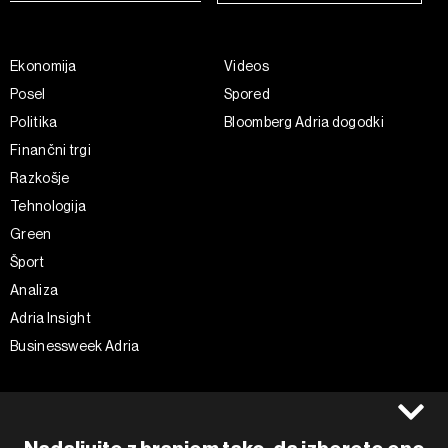
Ekonomija
Videos
Posel
Spored
Politika
Bloomberg Adria dogodki
Finančni trgi
Razkošje
Tehnologija
Green
Šport
Analiza
Adria Insight
Businessweek Adria
Spremljajte nas
Splošni pogoji
Politika zasebnosti
Facebook