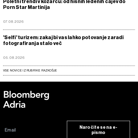
Poletni trendi v kozarcu: od hišnih ledenih čajev do
Porn Star Martinija
07.08.2026
'Selfi' turizem: zakaj bi vas lahko potovanje zaradi
fotografiranja stalo več
05.08.2026
VSE NOVICE IZ RUBRIKE RAZKOŠJE
Naročite se na e-
pismo