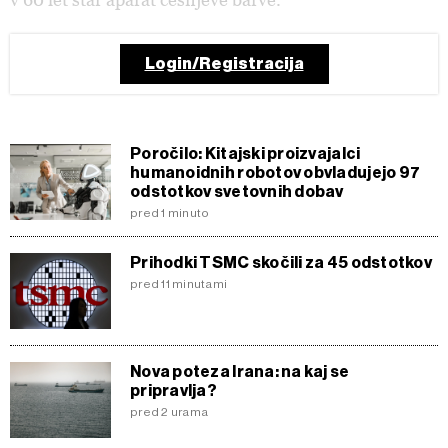
Login/Registracija
Poročilo: Kitajski proizvajalci
humanoidnih robotov obvladujejo 97
odstotkov svetovnih dobav
pred 1 minuto
Prihodki TSMC skočili za 45 odstotkov
pred 11 minutami
Nova poteza Irana: na kaj se
pripravlja?
pred 2 urama