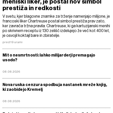
meniški liker, je postal nov simbol
prestiža in redkosti
V svetu, kjer blagovne znamke za trženje namenjajo milijone, je
francoski liker Chartreuse postal simbol prestiža prav zato,
ker zavrača tržna pravila. Chartreuse, ki ga kartuzijanski menihi
po skrivnem receptu iz 130 zelišč izdelujejo že več kot 400 let,
je osvojil koktajl bare in zbiratelje.
pred 19 urami
Mit o nesmrtnosti: lahko milijarderji premagajo
usodo?
08.08.2026
Nova ruska cenzura spodbuja nastanek mreže knjig,
ki zaobidejo Kremelj
08.08.2026