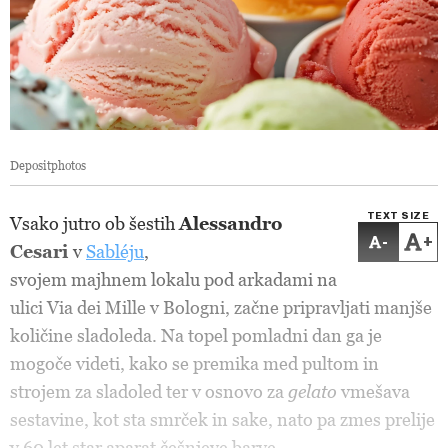
Depositphotos
TEXT SIZE
Vsako jutro ob šestih
Alessandro
-
+
Cesari
v
Sabléju
,
svojem majhnem lokalu pod arkadami na
ulici Via dei Mille v Bologni, začne pripravljati manjše
količine sladoleda. Na topel pomladni dan ga je
mogoče videti, kako se premika med pultom in
strojem za sladoled ter v osnovo za
gelato
vmešava
sestavine, kot sta smrček in sake, nato pa zmes prelije
v 60 let star aparat češnjeve barve.