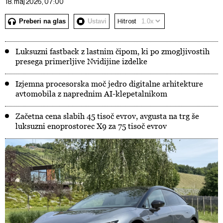
18. maj 2026, 07:00
Preberi na glas
Ustavi
Hitrost
Luksuzni fastback z lastnim čipom, ki po zmogljivostih
presega primerljive Nvidijine izdelke
Izjemna procesorska moč jedro digitalne arhitekture
avtomobila z naprednim AI-klepetalnikom
Začetna cena slabih 45 tisoč evrov, avgusta na trg še
luksuzni enoprostorec X9 za 75 tisoč evrov