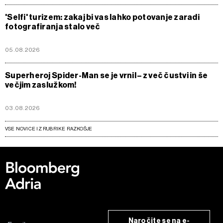
'Selfi' turizem: zakaj bi vas lahko potovanje zaradi
fotografiranja stalo več
05.08.2026
Superheroj Spider-Man se je vrnil – z več čustvi in še
večjim zaslužkom!
03.08.2026
VSE NOVICE IZ RUBRIKE RAZKOŠJE
Naročite se na e-