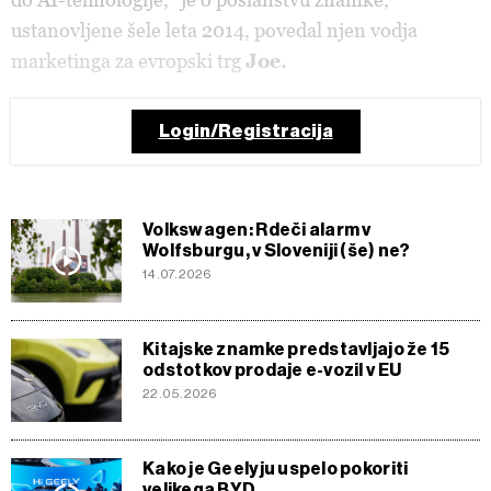
ustanovljene šele leta 2014, povedal njen vodja
marketinga za evropski trg
Joe.
Login/Registracija
Volkswagen: Rdeči alarm v
Wolfsburgu, v Sloveniji (še) ne?
14.07.2026
Kitajske znamke predstavljajo že 15
odstotkov prodaje e-vozil v EU
22.05.2026
Kako je Geelyju uspelo pokoriti
velikega BYD