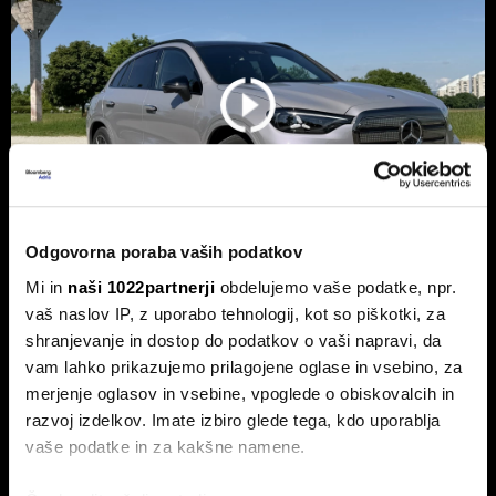
Odgovorna poraba vaših podatkov
Mi in
naši 1022partnerji
obdelujemo vaše podatke, npr.
Novi mercedes-benz GLC: Tvegana
vaš naslov IP, z uporabo tehnologij, kot so piškotki, za
elektrifikacija luksuza ali genialni
shranjevanje in dostop do podatkov o vaši napravi, da
preboj?
vam lahko prikazujemo prilagojene oglase in vsebino, za
merjenje oglasov in vsebine, vpoglede o obiskovalcih in
Petična znamka iz Stuttgarta z elektrificirano uspešnico
napoveduje oster obrat v smeri pogonske alternative.
razvoj izdelkov. Imate izbiro glede tega, kdo uporablja
vaše podatke in za kakšne namene.