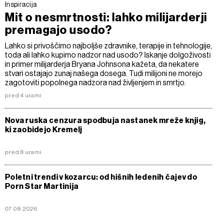
Inspiracija
Mit o nesmrtnosti: lahko milijarderji
premagajo usodo?
Lahko si privoščimo najboljše zdravnike, terapije in tehnologije,
toda ali lahko kupimo nadzor nad usodo? Iskanje dolgoživosti
in primer milijarderja Bryana Johnsona kažeta, da nekatere
stvari ostajajo zunaj našega dosega. Tudi milijoni ne morejo
zagotoviti popolnega nadzora nad življenjem in smrtjo.
pred 4 urami
Nova ruska cenzura spodbuja nastanek mreže knjig,
ki zaobidejo Kremelj
pred 8 urami
Poletni trendi v kozarcu: od hišnih ledenih čajev do
Porn Star Martinija
07.08.2026