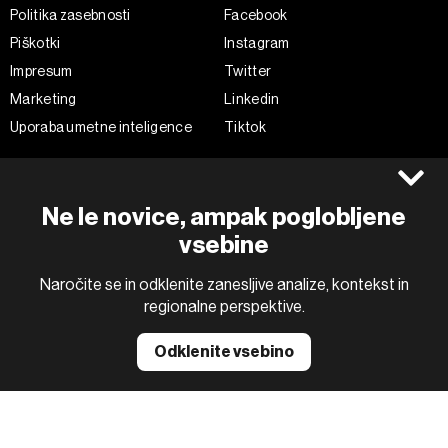
Politika zasebnosti
Facebook
Piškotki
Instagram
Impresum
Twitter
Marketing
Linkedin
Uporaba umetne inteligence
Tiktok
©2022 - 2026 Bloomberg L.P. All Rights Reserved. BLOOMBERG and
Ne le novice, ampak poglobljene
the BLOOMBERG logo are registered trademarks and service marks of
Bloomberg Finance L.P. or its subsidiaries, displayed with permission
vsebine
Bloomberg Adria is a Mtel Swiss SA Property
News CMS by Cubes
Naročite se in odklenite zanesljive analize, kontekst in
regionalne perspektive.
Odklenite vsebino