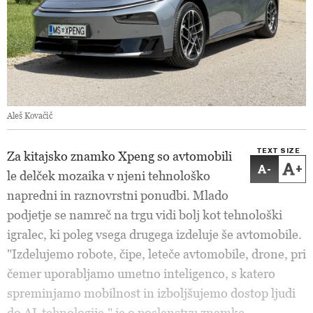
Aleš Kovačič
TEXT SIZE
Za kitajsko znamko Xpeng so avtomobili
-
+
le delček mozaika v njeni tehnološko
napredni in raznovrstni ponudbi. Mlado
podjetje se namreč na trgu vidi bolj kot tehnološki
igralec, ki poleg vsega drugega izdeluje še avtomobile.
"Izdelujemo robote, čipe, leteče avtomobile, drone, pri
čemer uporabljamo umetno inteligenco, s katero
spreminjamo mobilnost in izboljšujemo dostop ljudi
do AI-tehnologije," je o poslanstvu znamke,