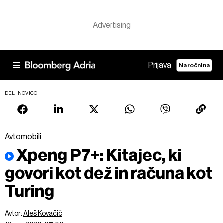
Prijava
Naročnina
DELI NOVICO
Avtomobili
Xpeng P7+: Kitajec, ki
govori kot dež in računa kot
Turing
Avtor:
Aleš Kovačič