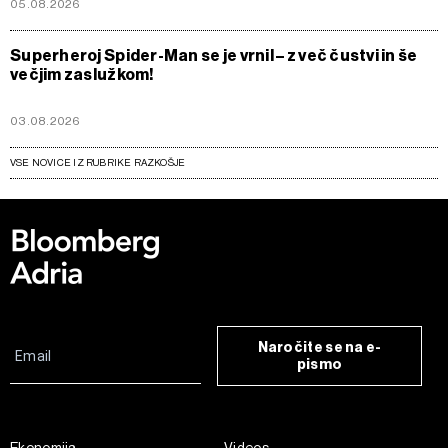
05.08.2026
Superheroj Spider-Man se je vrnil – z več čustvi in še
večjim zaslužkom!
03.08.2026
VSE NOVICE IZ RUBRIKE RAZKOŠJE
Naročite se na e-
pismo