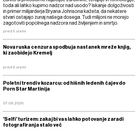
toda ali lahko kupimo nadzor nad usodo? Iskanje dolgoživosti
in primer milijarderja Bryana Johnsona kažeta, da nekatere
stvari ostajajo zunaj našega dosega. Tudi milijoni ne morejo
zagotoviti popolnega nadzora nad življenjem in smrtjo.
pred 5 urami
Nova ruska cenzura spodbuja nastanek mreže knjig,
ki zaobidejo Kremelj
pred 9 urami
Poletni trendi v kozarcu: od hišnih ledenih čajev do
Porn Star Martinija
07.08.2026
'Selfi' turizem: zakaj bi vas lahko potovanje zaradi
fotografiranja stalo več