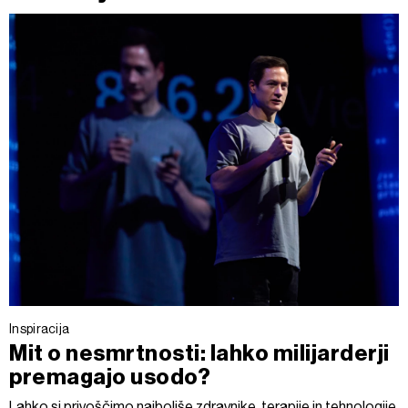
Inspiracija
Mit o nesmrtnosti: lahko milijarderji
premagajo usodo?
Lahko si privoščimo najboljše zdravnike, terapije in tehnologije,