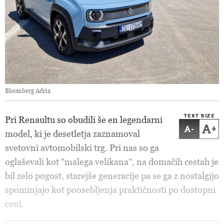
Bloomberg Adria
TEXT SIZE
Pri Renaultu so obudili še en legendarni
-
+
model, ki je desetletja zaznamoval
svetovni avtomobilski trg. Pri nas so ga
oglaševali kot "malega velikana", na domačih cestah je
bil zelo pogost, starejše generacije pa se ga z nostalgijo
spominjajo kot poosebljenja praktičnosti po dostopni
ceni.