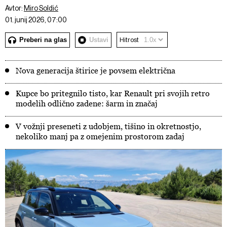
Avtor:
Miro Soldić
01. junij 2026, 07:00
Preberi na glas
Ustavi
Hitrost
Nova generacija štirice je povsem električna
Kupce bo pritegnilo tisto, kar Renault pri svojih retro
modelih odlično zadene: šarm in značaj
V vožnji preseneti z udobjem, tišino in okretnostjo,
nekoliko manj pa z omejenim prostorom zadaj