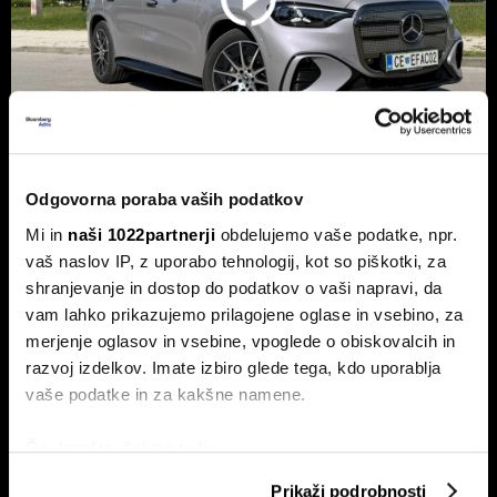
Novi mercedes-benz GLC: Tvegana
Odgovorna poraba vaših podatkov
elektrifikacija luksuza ali genialni
Mi in
naši 1022partnerji
obdelujemo vaše podatke, npr.
preboj?
vaš naslov IP, z uporabo tehnologij, kot so piškotki, za
shranjevanje in dostop do podatkov o vaši napravi, da
Petična znamka iz Stuttgarta z elektrificirano uspešnico
napoveduje oster obrat v smeri pogonske alternative.
vam lahko prikazujemo prilagojene oglase in vsebino, za
merjenje oglasov in vsebine, vpoglede o obiskovalcih in
razvoj izdelkov. Imate izbiro glede tega, kdo uporablja
vaše podatke in za kakšne namene.
Če dovolite, želimo tudi:
Zbirati informacije o vaši geografski lokaciji, ki so
Prikaži podrobnosti