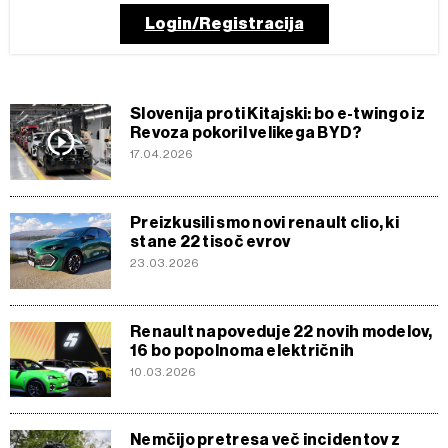
Login/Registracija
Slovenija proti Kitajski: bo e-twingo iz
Revoza pokoril velikega BYD?
17.04.2026
Preizkusili smo novi renault clio, ki
stane 22 tisoč evrov
23.03.2026
Renault napoveduje 22 novih modelov,
16 bo popolnoma električnih
10.03.2026
Nemčijo pretresa več incidentov z