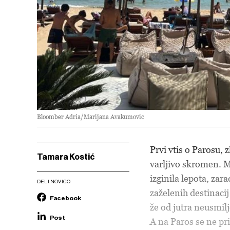
Bloomber Adria/Marijana Avakumovic
Prvi vtis o Parosu, z
Tamara Kostić
varljivo skromen. M
izginila lepota, zara
DELI NOVICO
zaželenih destinacij
Facebook
že od jutra neusmilj
Post
A na Paros se ne pr