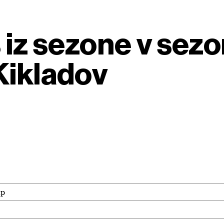
 iz sezone v sezo
Kikladov
ip