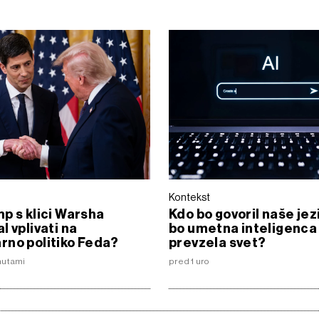
Kontekst
p s klici Warsha
Kdo bo govoril naše jez
l vplivati na
bo umetna inteligenca
no politiko Feda?
prevzela svet?
nutami
pred 1 uro