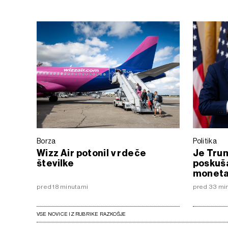
Borza
Politika
Wizz Air potonil v rdeče
Je Trum
številke
poskuša
monetar
pred 18 minutami
pred 33 mi
VSE NOVICE IZ RUBRIKE RAZKOŠJE