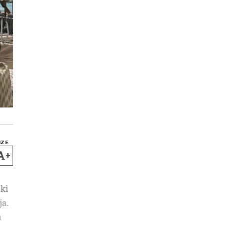
IZE
+
 ki
ja.
n