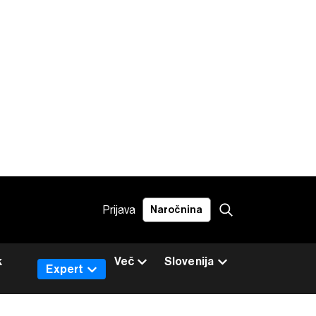
Prijava
Naročnina
k
Več
Slovenija
Expert