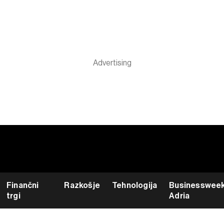
Finančni
Razkošje
Tehnologija
Businesswee
trgi
Adria