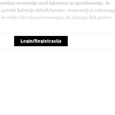
sebno ravnotežje med luksuzom in sproščenostjo. Je
 privabi ljubitelje dobrih hotelov, restavracij in večerneg
a še vedno dovolj neobremenjen, da ohranja duh pristne
Login/Registracija