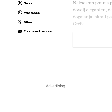
Naksosom ponuja po
Tweet
dovolj eleganten, da
WhatsApp
dogajanja, hkrati p
Viber
Grčije.
Elektronski naslov