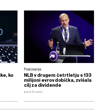
Poslovanje
ike, ko
NLB v drugem četrtletju s 133
milijoni evrov dobička, zvišala
cilj za dividende
pred 6 urami