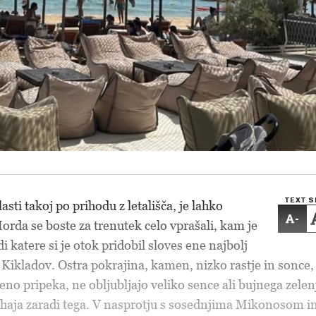
TEXT S
lasti takoj po prihodu z letališča, je lahko
-
orda se boste za trenutek celo vprašali, kam je
di katere si je otok pridobil sloves ene najbolj
 Kikladov. Ostra pokrajina, kamen, nizko rastje in sonce,
eno pripeka, ne obljubljajo veliko sence ali bujnega zelen
ihaja zaradi tega. V nasprotju s sosednjima Mikonosom i