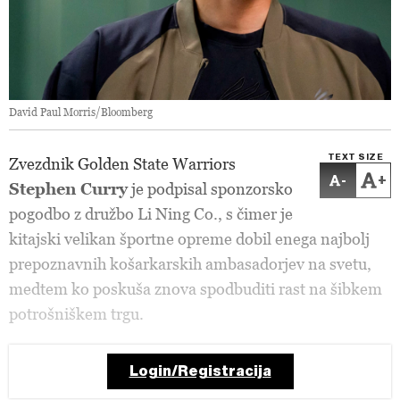
David Paul Morris/Bloomberg
TEXT SIZE
Zvezdnik Golden State Warriors
-
+
Stephen Curry
je podpisal sponzorsko
pogodbo z družbo Li Ning Co., s čimer je
kitajski velikan športne opreme dobil enega najbolj
prepoznavnih košarkarskih ambasadorjev na svetu,
medtem ko poskuša znova spodbuditi rast na šibkem
potrošniškem trgu.
Login/Registracija