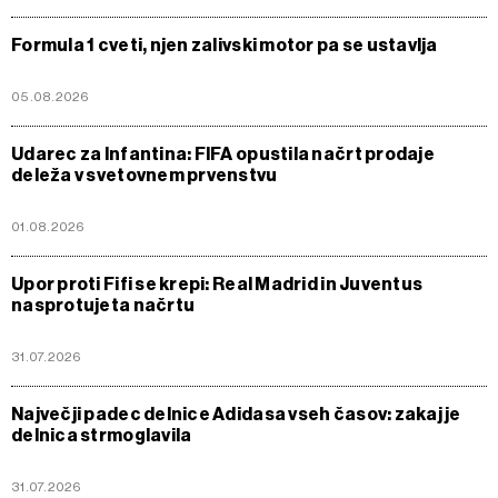
Formula 1 cveti, njen zalivski motor pa se ustavlja
05.08.2026
Udarec za Infantina: FIFA opustila načrt prodaje
deleža v svetovnem prvenstvu
01.08.2026
Upor proti Fifi se krepi: Real Madrid in Juventus
nasprotujeta načrtu
31.07.2026
Največji padec delnice Adidasa vseh časov: zakaj je
delnica strmoglavila
31.07.2026