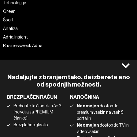
Tehnologija
Green
Šport
Analiza
Adria Insight
Businessweek Adria
Spremljajte nas
Splošni pogoji
Politika zasebnosti
Facebook
Nadaljujte z branjem tako, da izberete eno
Piškotki
Instagram
od spodnjih možnosti.
Impresum
Twitter
BREZPLAČEN RAČUN
NAROČNINA
Marketing
Linkedin
Preberite ta članek in še 3
Neomejen
dostop do
Uporaba umetne inteligence
Tiktok
(ne velja za PREMIUM
premium vsebin na vseh 5
članke)
portalih
Brezplačno glasilo
Neomejen
dostop do TV in
©2022 - 2026 Bloomberg L.P. All Rights Reserved. BLOOMBERG and
video vsebin
the BLOOMBERG logo are registered trademarks and service marks of