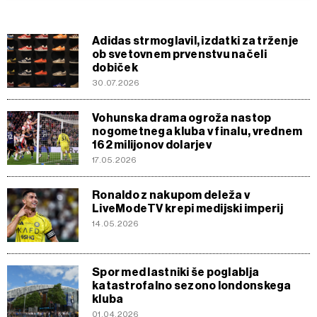
Adidas strmoglavil, izdatki za trženje
ob svetovnem prvenstvu načeli
dobiček
30.07.2026
Vohunska drama ogroža nastop
nogometnega kluba v finalu, vrednem
162 milijonov dolarjev
17.05.2026
Ronaldo z nakupom deleža v
LiveModeTV krepi medijski imperij
14.05.2026
Spor med lastniki še poglablja
katastrofalno sezono londonskega
kluba
01.04.2026