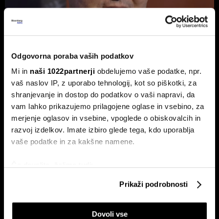
Odgovorna poraba vaših podatkov
Ambrožič: Gre za največji športni
Mi in
naši 1022partnerji
obdelujemo vaše podatke, npr.
dogodek v zgodovini vseh športov
vaš naslov IP, z uporabo tehnologij, kot so piškotki, za
Svetovno prvenstvo v nogometu čez lužo je podrlo rekorde
shranjevanje in dostop do podatkov o vaši napravi, da
v gledanosti in obiskanosti.
vam lahko prikazujemo prilagojene oglase in vsebino, za
merjenje oglasov in vsebine, vpoglede o obiskovalcih in
razvoj izdelkov. Imate izbiro glede tega, kdo uporablja
vaše podatke in za kakšne namene.
Če dovolite, želimo tudi:
Zbirati informacije o vaši geografski lokaciji, ki so
Prikaži podrobnosti
lahko točni do nekaj metrov
Mundial kot tovarna denarja:
Bodo slovenska smučišča čez 10
Identificirati napravo z aktivnim preverjanjem
kdo so pravi zmagovalci
let na ravni avstrijskih
Dovoli vse
lastnosti (odčitavanje prstnih odtisov)
nogometne norosti?