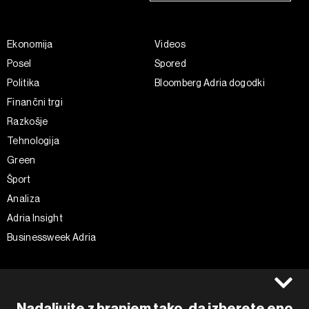
Ekonomija
Videos
Posel
Spored
Politika
Bloomberg Adria dogodki
Finančni trgi
Razkošje
Tehnologija
Green
Šport
Analiza
Adria Insight
Businessweek Adria
Spremljajte nas
Splošni pogoji
Politika zasebnosti
Facebook
Nadaljujte z branjem tako, da izberete eno