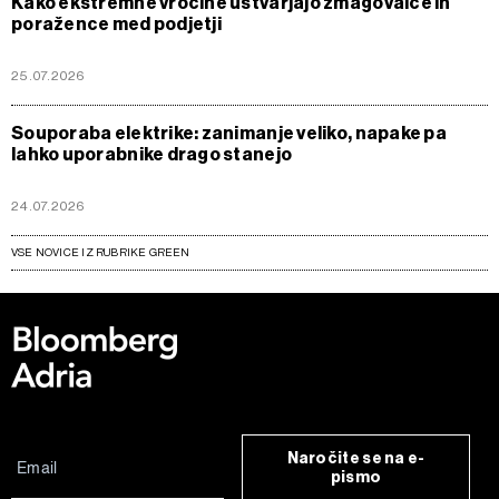
Kako ekstremne vročine ustvarjajo zmagovalce in
poražence med podjetji
25.07.2026
Souporaba elektrike: zanimanje veliko, napake pa
lahko uporabnike drago stanejo
24.07.2026
VSE NOVICE IZ RUBRIKE GREEN
Naročite se na e-
pismo