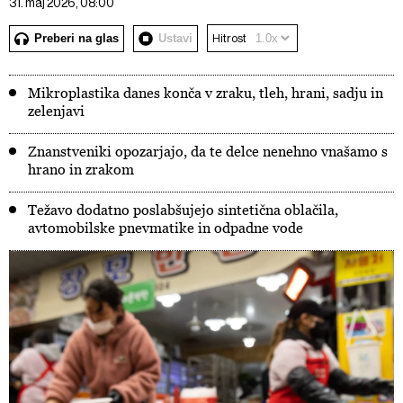
31. maj 2026, 08:00
Preberi na glas
Ustavi
Hitrost
Mikroplastika danes konča v zraku, tleh, hrani, sadju in
zelenjavi
Znanstveniki opozarjajo, da te delce nenehno vnašamo s
hrano in zrakom
Težavo dodatno poslabšujejo sintetična oblačila,
avtomobilske pnevmatike in odpadne vode