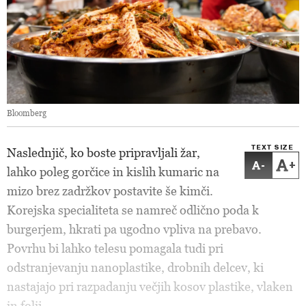
Bloomberg
TEXT SIZE
Naslednjič, ko boste pripravljali žar,
-
+
lahko poleg gorčice in kislih kumaric na
mizo brez zadržkov postavite še kimči.
Korejska specialiteta se namreč odlično poda k
burgerjem, hkrati pa ugodno vpliva na prebavo.
Povrhu bi lahko telesu pomagala tudi pri
odstranjevanju nanoplastike, drobnih delcev, ki
nastajajo pri razpadanju večjih kosov plastike, vlaken
in folij.