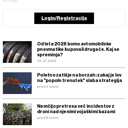
Login/Registracija
Od leta 2028 bomo avtomobilske
pnevmatike kupovali drugače. Kaj se
spreminja?
05.07.2026
Poletno zatišje na borzah: zakaj je lov
na "popoln trenutek" slaba strategija
pred 5 urami
Nemčijo pretresa več incidentov z
droni nad njenimi vojaškimi bazami
pred 8 urami