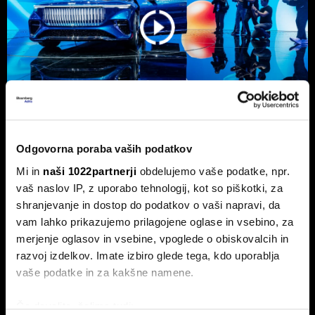
Odgovorna poraba vaših podatkov
Kako je Geelyju uspelo pokoriti
Mi in
naši 1022partnerji
obdelujemo vaše podatke, npr.
velikega BYD
vaš naslov IP, z uporabo tehnologij, kot so piškotki, za
Geely v času negotovosti stavi na globalno prodajno
shranjevanje in dostop do podatkov o vaši napravi, da
mrežo in za kitajsko znamko netipično pogonsko
razpršenost, saj izdeluje tudi modele z motorjem z
vam lahko prikazujemo prilagojene oglase in vsebino, za
notranjim zgorevanjem.
merjenje oglasov in vsebine, vpoglede o obiskovalcih in
razvoj izdelkov. Imate izbiro glede tega, kdo uporablja
vaše podatke in za kakšne namene.
Če dovolite, želimo tudi: