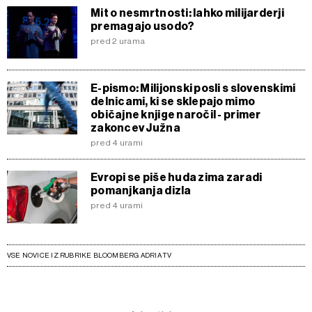
Mit o nesmrtnosti: lahko milijarderji
premagajo usodo?
pred 2 urama
E-pismo: Milijonski posli s slovenskimi
delnicami, ki se sklepajo mimo
običajne knjige naročil - primer
zakoncev Južna
pred 4 urami
Evropi se piše huda zima zaradi
pomanjkanja dizla
pred 4 urami
VSE NOVICE IZ RUBRIKE BLOOMBERG ADRIA TV