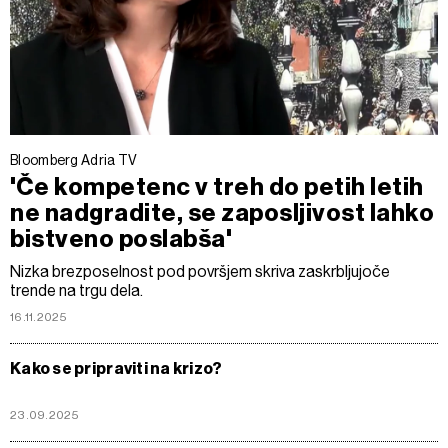
Bloomberg Adria TV
'Če kompetenc v treh do petih letih
ne nadgradite, se zaposljivost lahko
bistveno poslabša'
Nizka brezposelnost pod površjem skriva zaskrbljujoče
trende na trgu dela.
16.11.2025
Kako se pripraviti na krizo?
23.09.2025