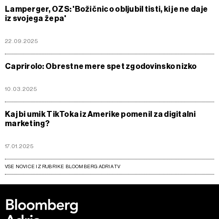
Lamperger, OZS: 'Božičnico obljubil tisti, ki je ne daje
iz svojega žepa'
22.09.2025
Caprirolo: Obrestne mere spet zgodovinsko nizko
10.03.2025
Kaj bi umik TikToka iz Amerike pomenil za digitalni
marketing?
17.01.2025
VSE NOVICE IZ RUBRIKE BLOOMBERG ADRIA TV