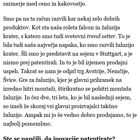
razmerje med ceno in kakovostjo.
Smo pa na ta račun razvili kar nekaj zelo dobrih
produktov. Kot sta naša roleta falcon in žaluzija
krater, s katero smo tudi svetovni
trend setter
. To je
bila tudi naša največja napaka, ko smo razvili žaluzijo
krater. Šli smo jo predstavit na sejem v Stuttgart, a je
nismo prej patentirali. In to je bil izjemen prodajni
uspeh. Takrat se nam je odprl trg Avstrije, Nemčije,
Švice. Gre za žaluzijo, kjer je glavni prihranek na
izredno hitri montaži, štirikratno se pohitri montaža
žaluzije. In čez dve, tri leta, ko je bil naslednji sejem,
so imeli že skoraj vsi glavni proizvajalci takšno
žaluzijo. Ampak mi jo še vedno dobro prodajamo, to je
najbolj pomembno.
Ste se naučili, da inovacije patentirate?