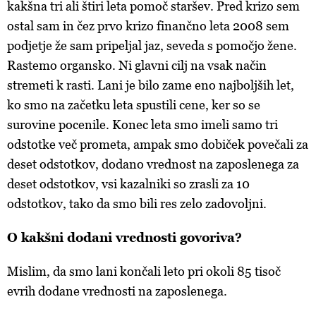
kakšna tri ali štiri leta pomoč staršev. Pred krizo sem
ostal sam in čez prvo krizo finančno leta 2008 sem
podjetje že sam pripeljal jaz, seveda s pomočjo žene.
Rastemo organsko. Ni glavni cilj na vsak način
stremeti k rasti. Lani je bilo zame eno najboljših let,
ko smo na začetku leta spustili cene, ker so se
surovine pocenile. Konec leta smo imeli samo tri
odstotke več prometa, ampak smo dobiček povečali za
deset odstotkov, dodano vrednost na zaposlenega za
deset odstotkov, vsi kazalniki so zrasli za 10
odstotkov, tako da smo bili res zelo zadovoljni.
O kakšni dodani vrednosti govoriva?
Mislim, da smo lani končali leto pri okoli 85 tisoč
evrih dodane vrednosti na zaposlenega.