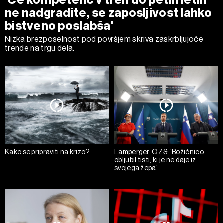
'Če kompetenc v treh do petih letih
ne nadgradite, se zaposljivost lahko
bistveno poslabša'
Nizka brezposelnost pod površjem skriva zaskrbljujoče
trende na trgu dela.
Kako se pripraviti na krizo?
Lamperger, OZS: 'Božičnico
obljubil tisti, ki je ne daje iz
svojega žepa'