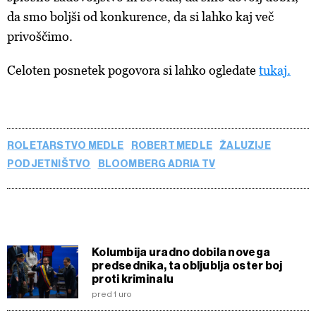
da smo boljši od konkurence, da si lahko kaj več
privoščimo.
Celoten posnetek pogovora si lahko ogledate
tukaj.
ROLETARSTVO MEDLE
ROBERT MEDLE
ŽALUZIJE
PODJETNIŠTVO
BLOOMBERG ADRIA TV
Kolumbija uradno dobila novega
predsednika, ta obljublja oster boj
proti kriminalu
pred 1 uro