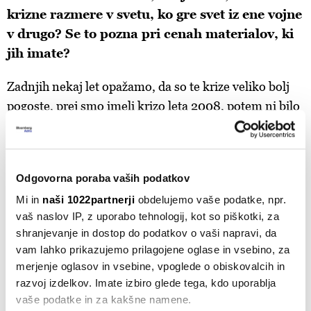
krizne razmere v svetu, ko gre svet iz ene vojne
v drugo? Se to pozna pri cenah materialov, ki
jih imate?
Zadnjih nekaj let opažamo, da so te krize veliko bolj
pogoste, prej smo imeli krizo leta 2008, potem ni bilo
do covida nič. Potem pa takoj surovinska kriza pa
vojna v Ukrajini, zdaj hutijevski uporniki zapirajo
Rdeče morje, kar nam nekoliko otežuje zadeve in
Odgovorna poraba vaših podatkov
draži. Ampak enostavno smo videli, da se je treba s
Mi in
naši 1022partnerji
obdelujemo vaše podatke, npr.
tem sprijazniti in hitro ukrepati, kolikor se pač da.
vaš naslov IP, z uporabo tehnologij, kot so piškotki, za
shranjevanje in dostop do podatkov o vaši napravi, da
Treba je biti iznajdljiv v poslu?
vam lahko prikazujemo prilagojene oglase in vsebino, za
merjenje oglasov in vsebine, vpoglede o obiskovalcih in
Ves čas!
razvoj izdelkov. Imate izbiro glede tega, kdo uporablja
vaše podatke in za kakšne namene.
Govorila sva že o odnosu do zaposlenih, kako