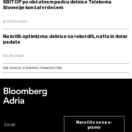
SBITOP po občutnem padcu delnice Telekoma
Slovenije končal v rdečem
pred 23 urami
Na krilih optimizma: delnice na rekordih, nafta in dolar
padata
05.08.2026
VSE NOVICE IZ RUBRIKE FINANČNI TRGI
Naročite se na e-
pismo