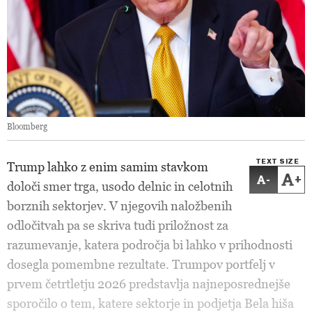
Bloomberg
TEXT SIZE
Trump lahko z enim samim stavkom
-
+
določi smer trga, usodo delnic in celotnih
borznih sektorjev. V njegovih naložbenih
odločitvah pa se skriva tudi priložnost za
razumevanje, katera področja bi lahko v prihodnosti
dosegla pomembne rezultate. Trumpov portfelj v
prvem četrtletju 2026 predstavlja najneposrednejše
sporočilo o tem, katere sektorje in podjetja Bela hiša