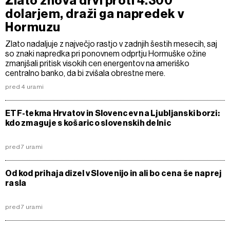
Zlato znova drvi proti 4.300
dolarjem, draži ga napredek v
Hormuzu
Zlato nadaljuje z največjo rastjo v zadnjih šestih mesecih, saj
so znaki napredka pri ponovnem odprtju Hormuške ožine
zmanjšali pritisk visokih cen energentov na ameriško
centralno banko, da bi zvišala obrestne mere.
pred 4 urami
ETF-tekma Hrvatov in Slovencev na Ljubljanski borzi:
kdo zmaguje s košarico slovenskih delnic
pred 7 urami
Od kod prihaja dizel v Slovenijo in ali bo cena še naprej
rasla
pred 7 urami