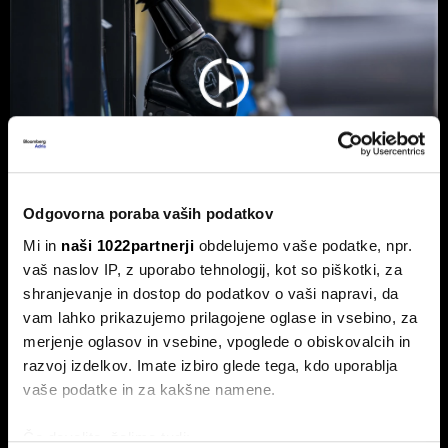
Odgovorna poraba vaših podatkov
Mi in
naši 1022partnerji
obdelujemo vaše podatke, npr.
Od kod prihaja dizel v Slovenijo in ali
vaš naslov IP, z uporabo tehnologij, kot so piškotki, za
bo cena še naprej rasla
shranjevanje in dostop do podatkov o vaši napravi, da
vam lahko prikazujemo prilagojene oglase in vsebino, za
Od začetka leta se je sod surove nafte brent podražil za
več kot 30 odstotkov. A potrošniki na bencinskih črpalkah
merjenje oglasov in vsebine, vpoglede o obiskovalcih in
ne kupujejo surove nafte, temveč njihove derivate.
razvoj izdelkov. Imate izbiro glede tega, kdo uporablja
vaše podatke in za kakšne namene.
Če dovolite, želimo tudi: