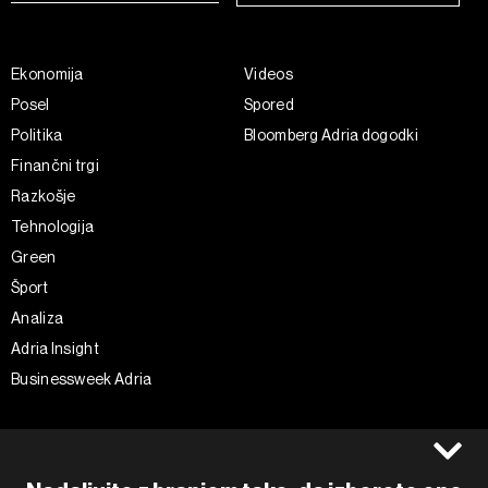
Ekonomija
Videos
Posel
Spored
Politika
Bloomberg Adria dogodki
Finančni trgi
Razkošje
Tehnologija
Green
Šport
Analiza
Adria Insight
Businessweek Adria
Spremljajte nas
Splošni pogoji
Politika zasebnosti
Facebook