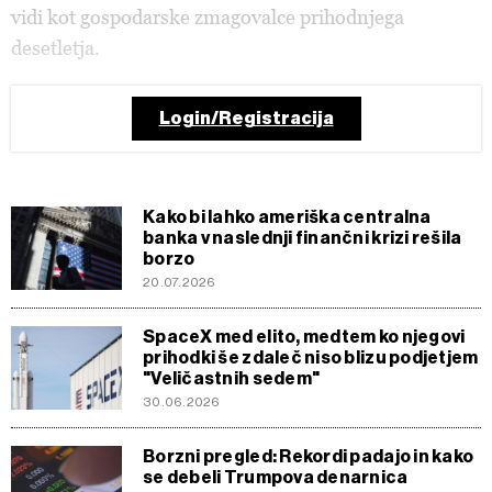
vidi kot gospodarske zmagovalce prihodnjega
desetletja.
Login/Registracija
Kako bi lahko ameriška centralna
banka v naslednji finančni krizi rešila
borzo
20.07.2026
SpaceX med elito, medtem ko njegovi
prihodki še zdaleč niso blizu podjetjem
"Veličastnih sedem"
30.06.2026
Borzni pregled: Rekordi padajo in kako
se debeli Trumpova denarnica