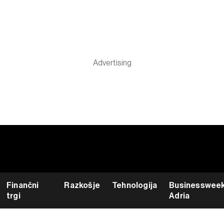
Finančni
Razkošje
Tehnologija
Businesswee
trgi
Adria