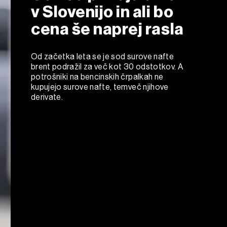
v Slovenijo in ali bo
cena še naprej rasla
Od začetka leta se je sod surove nafte
brent podražil za več kot 30 odstotkov. A
potrošniki na bencinskih črpalkah ne
kupujejo surove nafte, temveč njihove
derivate.