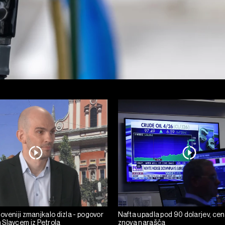
Sloveniji zmanjkalo dizla - pogovor
Nafta upadla pod 90 dolarjev, cen
Slavcem iz Petrola
znova narašča