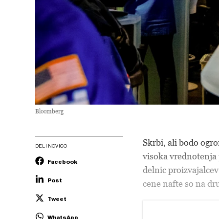
Bloomberg
Skrbi, ali bodo ogr
DELI NOVICO
visoka vrednotenja 
Facebook
delnic proizvajalcev
Post
cene nafte so na dru
Tweet
WhatsApp