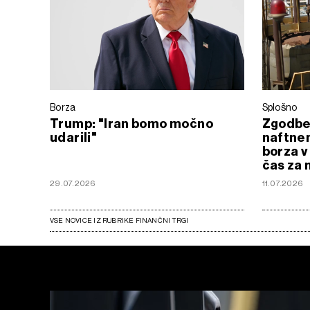
Borza
Splošno
Trump: "Iran bomo močno
Zgodbe 
udarili"
naftnem
borza v
čas za 
29.07.2026
11.07.2026
VSE NOVICE IZ RUBRIKE FINANČNI TRGI