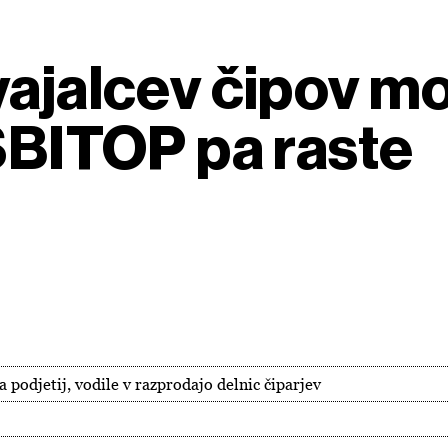
vajalcev čipov m
 SBITOP pa raste
a podjetij, vodile v razprodajo delnic čiparjev