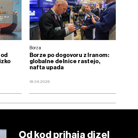
Borza
 od
Borze po dogovoru z Iranom:
izko
globalne delnice rastejo,
nafta upada
18.06.2026
Od kod prihaja dizel