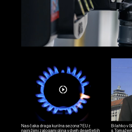
Nas čaka draga kurilna sezona? EU z
Bi lahko v 
najnižjimi zalogami plina v dveh desetletjih
s Tomažem 