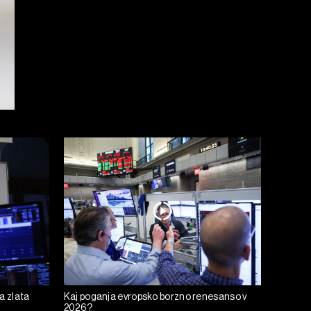
a zlata
Kaj poganja evropsko borzno renesanso v
2026?