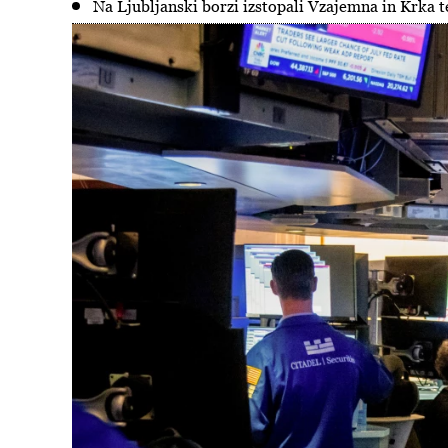
Na Ljubljanski borzi izstopali Vzajemna in Krka 