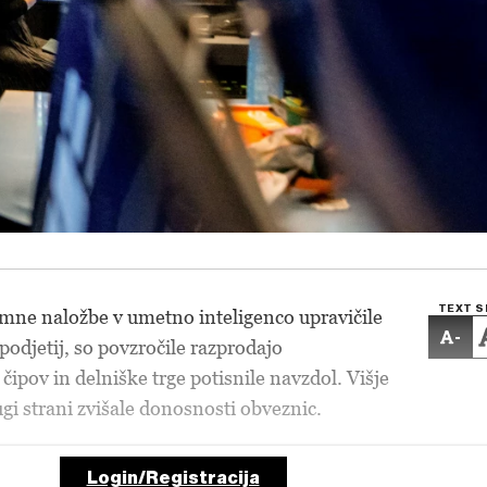
TEXT S
omne naložbe v umetno inteligenco upravičile
-
podjetij, so povzročile razprodajo
 čipov in delniške trge potisnile navzdol. Višje
gi strani zvišale donosnosti obveznic.
Login/Registracija