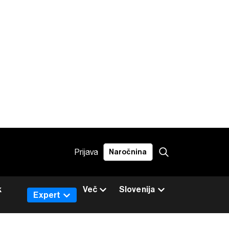
Prijava
Naročnina
k
Več
Slovenija
Expert