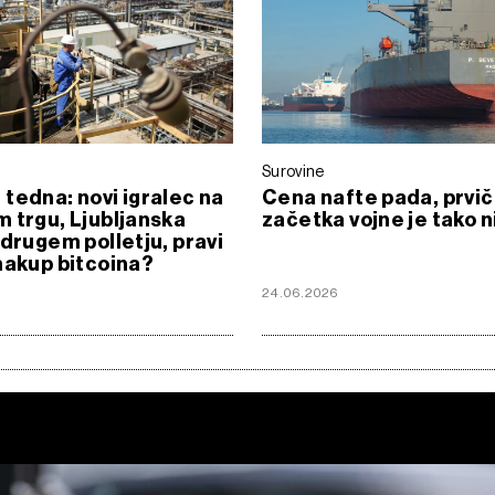
Surovine
tedna: novi igralec na
Cena nafte pada, prvič
 trgu, Ljubljanska
začetka vojne je tako n
 drugem polletju, pravi
nakup bitcoina?
24.06.2026