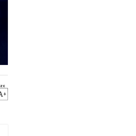
IZE
+