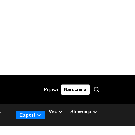
Prijava
Naročnina
k
Več
Slovenija
Expert