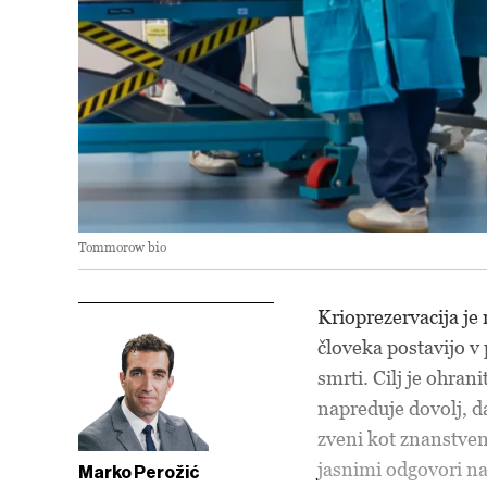
Tommorow bio
Krioprezervacija je
človeka postavijo v
smrti. Cilj je ohran
napreduje dovolj, d
zveni kot znanstven
jasnimi odgovori na
Marko Perožić