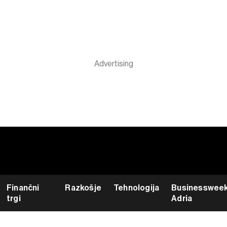
Finančni
Razkošje
Tehnologija
Businesswee
trgi
Adria