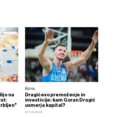
Biznis
ijo na
Dragićevo premoženje in
st:
investicije: kam Goran Dragić
krbljen"
usmerja kapital?
07.05.2026