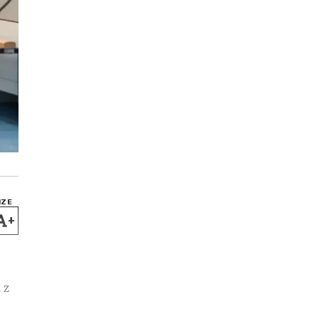
IZE
+
 z