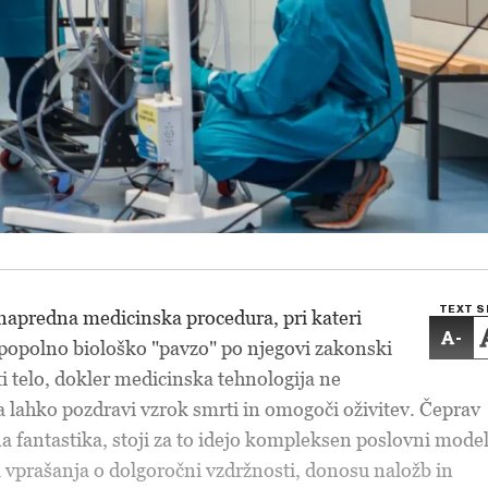
TEXT S
 napredna medicinska procedura, pri kateri
-
 popolno biološko "pavzo" po njegovi zakonski
iti telo, dokler medicinska tehnologija ne
a lahko pozdravi vzrok smrti in omogoči oživitev. Čeprav
a fantastika, stoji za to idejo kompleksen poslovni model
 vprašanja o dolgoročni vzdržnosti, donosu naložb in