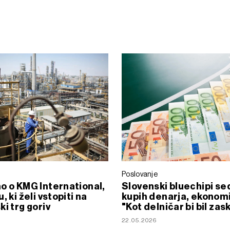
Poslovanje
o o KMG International,
Slovenski bluechipi sed
, ki želi vstopiti na
kupih denarja, ekonomi
ki trg goriv
"Kot delničar bi bil zas
22.05.2026