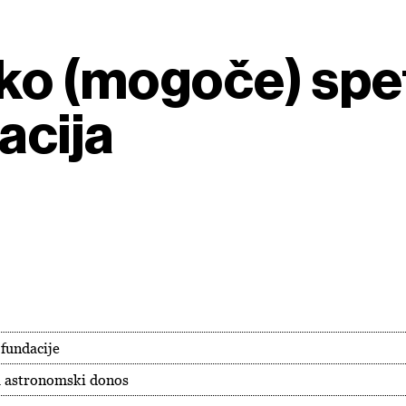
ko (mogoče) spet 
acija
 fundacije
a astronomski donos