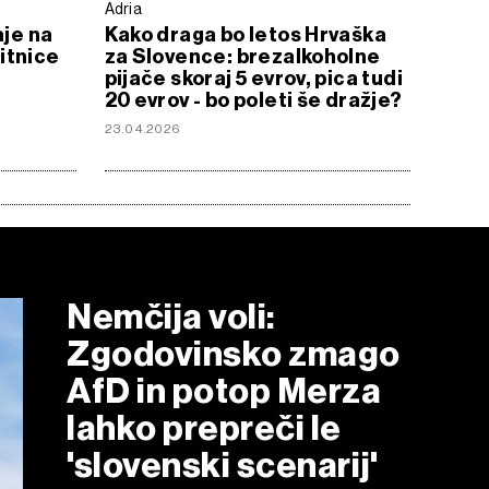
Adria
aje na
Kako draga bo letos Hrvaška
itnice
za Slovence: brezalkoholne
pijače skoraj 5 evrov, pica tudi
20 evrov - bo poleti še dražje?
23.04.2026
Nemčija voli:
Zgodovinsko zmago
AfD in potop Merza
lahko prepreči le
'slovenski scenarij'