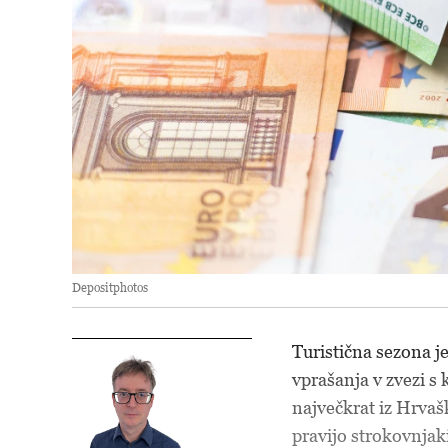
Depositphotos
Turistična sezona j
vprašanja v zvezi s 
največkrat iz Hrvašk
pravijo strokovnjak