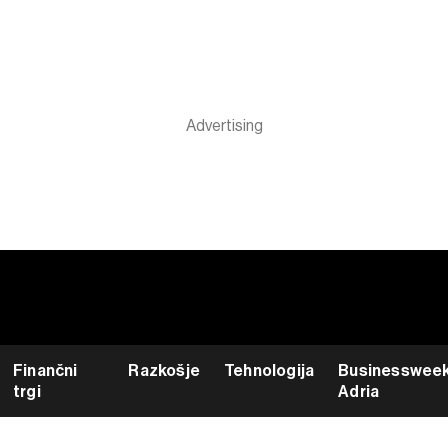
Finančni
Razkošje
Tehnologija
Businesswee
trgi
Adria