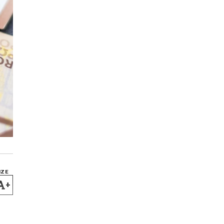
IZE
+