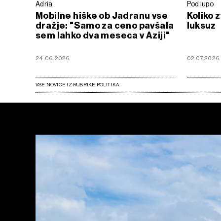
Adria
Pod lupo
Mobilne hiške ob Jadranu vse
Koliko 
dražje: "Samo za ceno pavšala
luksuz
sem lahko dva meseca v Aziji"
24.06.2026
02.07.2026
VSE NOVICE IZ RUBRIKE POLITIKA