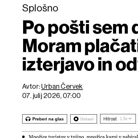
Splošno
Po pošti sem d
Moram plačati
izterjavo in o
Avtor:
Urban Červek
07. julij 2026, 07:00
Preberi na glas
Ustavi
Hitrost
Množice turistov v tujino, množica kazni v nabira