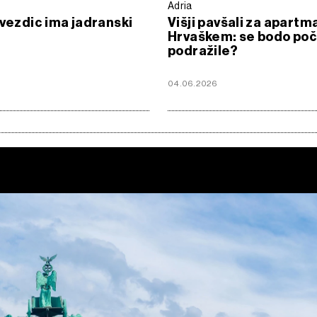
Adria
zvezdic ima jadranski
Višji pavšali za apartm
Hrvaškem: se bodo poč
podražile?
04.06.2026