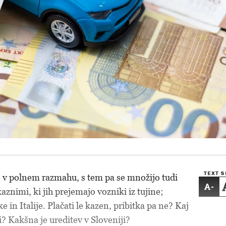
TEXT S
e v polnem razmahu, s tem pa se množijo tudi
-
kaznimi, ki jih prejemajo vozniki iz tujine;
e in Italije. Plačati le kazen, pribitka pa ne? Kaj
i? Kakšna je ureditev v Sloveniji?