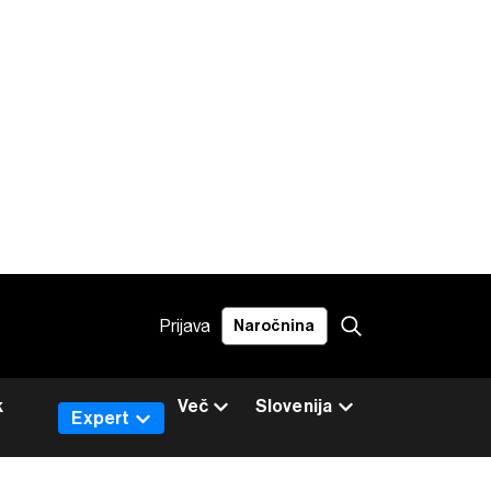
Prijava
Naročnina
k
Več
Slovenija
Expert