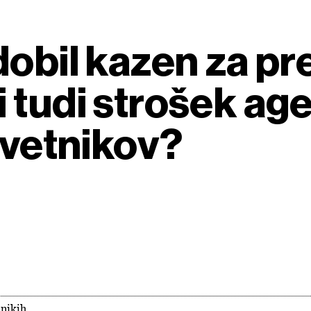
obil kazen za pre
 tudi strošek age
dvetnikov?
lnikih