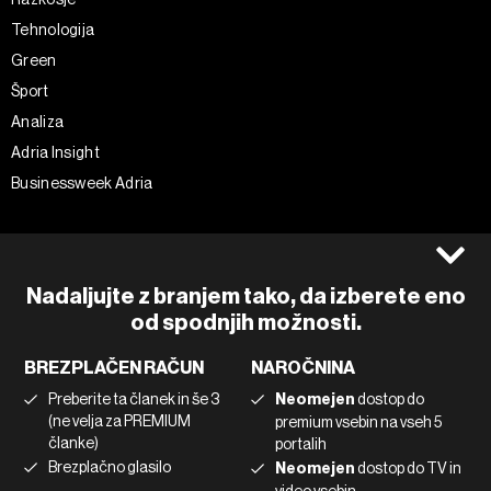
Tehnologija
Green
Šport
Analiza
Adria Insight
Businessweek Adria
Spremljajte nas
Splošni pogoji
Politika zasebnosti
Facebook
Nadaljujte z branjem tako, da izberete eno
Piškotki
Instagram
od spodnjih možnosti.
Impresum
Twitter
BREZPLAČEN RAČUN
NAROČNINA
Marketing
Linkedin
Preberite ta članek in še 3
Neomejen
dostop do
Uporaba umetne inteligence
Tiktok
(ne velja za PREMIUM
premium vsebin na vseh 5
članke)
portalih
Brezplačno glasilo
Neomejen
dostop do TV in
©2022 - 2026 Bloomberg L.P. All Rights Reserved. BLOOMBERG and