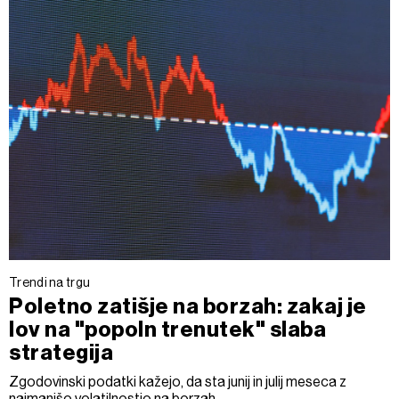
Trendi na trgu
Poletno zatišje na borzah: zakaj je
lov na "popoln trenutek" slaba
strategija
Zgodovinski podatki kažejo, da sta junij in julij meseca z
najmanjšo volatilnostjo na borzah