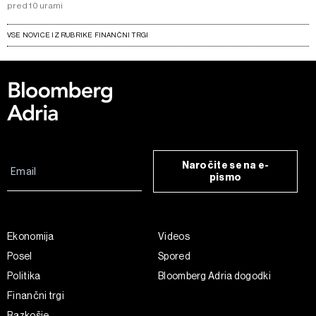
pred 10 urami
VSE NOVICE IZ RUBRIKE FINANČNI TRGI
Naročite se na e-
pismo
Ekonomija
Videos
Posel
Spored
Politika
Bloomberg Adria dogodki
Finančni trgi
Razkošje