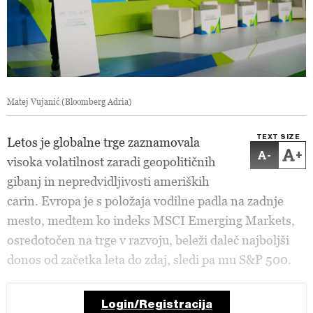
Matej Vujanić (Bloomberg Adria)
TEXT SIZE
Letos je globalne trge zaznamovala
-
+
visoka volatilnost zaradi geopolitičnih
gibanj in nepredvidljivosti ameriških
carin. Evropa je s položaja vodilne padla na zadnje
mesto, medtem ko indeks MSCI Emerging Markets,
osredotočen na trge v razvoju, beleži daleč najboljši
donos od začetka leta do zdaj, sledi pa mu S&P 500.
Login/Registracija