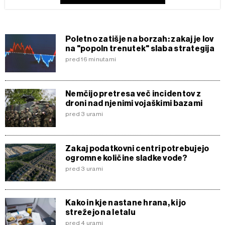
Poletno zatišje na borzah: zakaj je lov
na "popoln trenutek" slaba strategija
pred 16 minutami
Nemčijo pretresa več incidentov z
droni nad njenimi vojaškimi bazami
pred 3 urami
Zakaj podatkovni centri potrebujejo
ogromne količine sladke vode?
pred 3 urami
Kako in kje nastane hrana, ki jo
strežejo na letalu
pred 4 urami