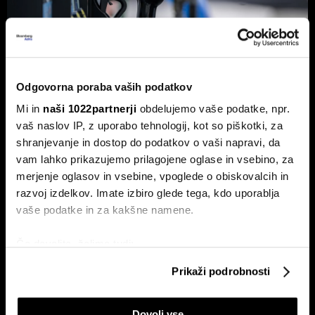
Odgovorna poraba vaših podatkov
Od kod prihaja dizel v Slovenijo in ali
Mi in
naši 1022partnerji
obdelujemo vaše podatke, npr.
bo cena še naprej rasla
vaš naslov IP, z uporabo tehnologij, kot so piškotki, za
Od začetka leta se je sod surove nafte brent podražil za
shranjevanje in dostop do podatkov o vaši napravi, da
več kot 30 odstotkov. A potrošniki na bencinskih črpalkah
vam lahko prikazujemo prilagojene oglase in vsebino, za
ne kupujejo surove nafte, temveč njihove derivate.
merjenje oglasov in vsebine, vpoglede o obiskovalcih in
razvoj izdelkov. Imate izbiro glede tega, kdo uporablja
vaše podatke in za kakšne namene.
Če dovolite, želimo tudi:
Zbirati informacije o vaši geografski lokaciji, ki so
Prikaži podrobnosti
lahko točni do nekaj metrov
Identificirati napravo z aktivnim preverjanjem
Dovoli vse
ETF-tekma Hrvatov in Slovencev
lastnosti (odčitavanje prstnih odtisov)
Nas čaka draga kurilna sezona?