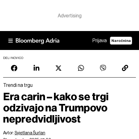
Prijava
Naročnina
DELI NOVICO
Trendi na trgu
Era carin – kako se trgi
odzivajo na Trumpovo
nepredvidljivost
Avtor:
Svjetlana Šurlan