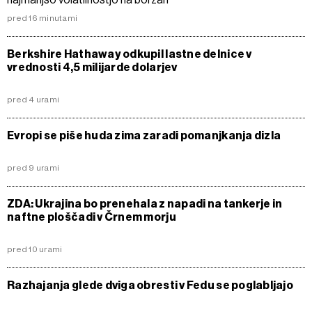
pred 16 minutami
Berkshire Hathaway odkupil lastne delnice v
vrednosti 4,5 milijarde dolarjev
pred 4 urami
Evropi se piše huda zima zaradi pomanjkanja dizla
pred 9 urami
ZDA: Ukrajina bo prenehala z napadi na tankerje in
naftne ploščadi v Črnem morju
pred 10 urami
Razhajanja glede dviga obresti v Fedu se poglabljajo