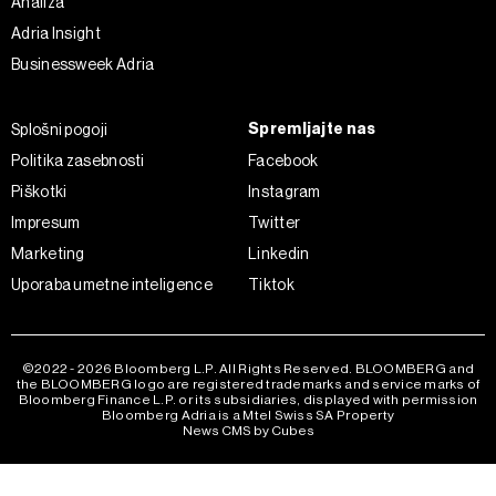
Analiza
Adria Insight
Businessweek Adria
Spremljajte nas
Splošni pogoji
Politika zasebnosti
Facebook
Piškotki
Instagram
Impresum
Twitter
Marketing
Linkedin
Uporaba umetne inteligence
Tiktok
©2022 - 2026 Bloomberg L.P. All Rights Reserved. BLOOMBERG and
the BLOOMBERG logo are registered trademarks and service marks of
Bloomberg Finance L.P. or its subsidiaries, displayed with permission
Bloomberg Adria is a Mtel Swiss SA Property
News CMS by Cubes