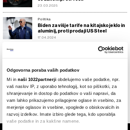
23.03.2025
Politika
Biden za višje tarife na kitajsko jeklo in
aluminij, proti prodaji US Steel
17.04.2024
Splošno
Omrežnina: Prihaja nov tarifni sistem,
a stroškovni učinek še neznanka
31.05.2023
Odgovorna poraba vaših podatkov
Mi in
naši 1022partnerji
obdelujemo vaše podatke, npr.
Slovenija
vaš naslov IP, z uporabo tehnologij, kot so piškotki, za
Ukinitev dopolnilnega zavarovanja:
shranjevanje in dostop do podatkov o vaši napravi, da
Manj denarja za banke
vam lahko prikazujemo prilagojene oglase in vsebino, za
13.04.2023
merjenje oglasov in vsebine, vpoglede o obiskovalcih in
razvoj izdelkov. Imate izbiro glede tega, kdo uporablja
vaše podatke in za kakšne namene.