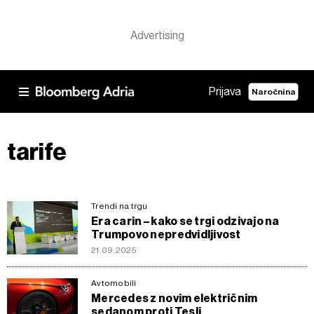
Prijava
Naročnina
tarife
Trendi na trgu
Era carin – kako se trgi odzivajo na
Trumpovo nepredvidljivost
21.09.2025
Avtomobili
Mercedes z novim električnim
sedanom proti Tesli