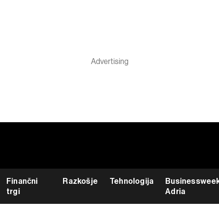
Finančni
Razkošje
Tehnologija
Businesswee
trgi
Adria