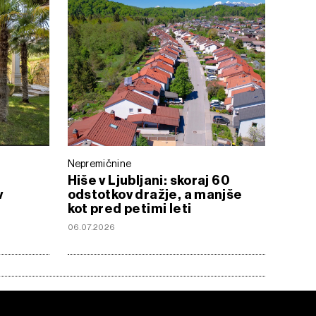
Nepremičnine
Hiše v Ljubljani: skoraj 60
v
odstotkov dražje, a manjše
kot pred petimi leti
06.07.2026