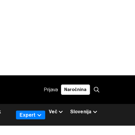
Prijava
Naročnina
k
Več
Slovenija
Expert