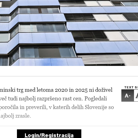
TEXT S
ninski trg med letoma 2020 in 2025 ni doživel
-
eč tudi najbolj razpršeno rast cen. Pogledali
ročila in preverili, v katerih delih Slovenije so
jbolj zrasle.
Login/Registracija