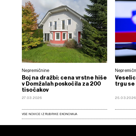
Nepremičnine
Nepremičn
Boj na dražbi: cena vrstne hiše
Veseli
v Domžalah poskočila za 200
trgu se
tisočakov
27.03.2026
25.03.202
VSE NOVICE IZ RUBRIKE EKONOMIJA