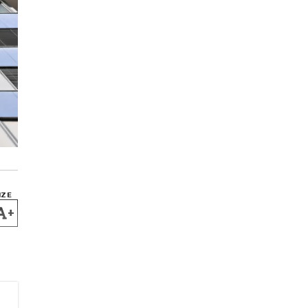
IZE
+