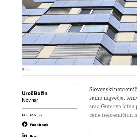
Bobo
Slovenski nepremič
Uroš Božin
samo največje, temv
Novinar
smo Gursova letna po
cene nepremičnin na
DELI NOVICO
Facebook
Post