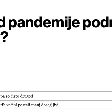
od pandemije podr
e?
 pa so čisto drugod
etih večini postali manj dosegljivi