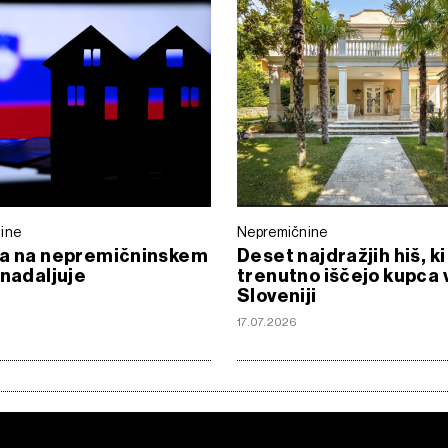
ine
Nepremičnine
ca na nepremičninskem
Deset najdražjih hiš, ki
 nadaljuje
trenutno iščejo kupca 
Sloveniji
6
17.07.2026