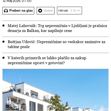
12. maj 2026, 07:00
Preberi na glas
Ustavi
Hitrost
Matej Lahovnik: Trg nepremičnin v Ljubljani je pralnica
denarja za Balkan, kar napihuje cene
Boštjan Udovič: Nepremičnine so vsekakor zanimive za
takšne posle
V katerih primerih se lahko plačilo za nakup
nepremičnine opravi v gotovini?