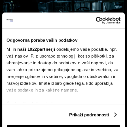
Top 5 novic za začetek dneva: nov
Odgovorna poraba vaših podatkov
val kibernetskih napadov na Wall
Mi in
naši 1022partnerji
obdelujemo vaše podatke, npr.
Streetu
vaš naslov IP, z uporabo tehnologij, kot so piškotki, za
To so najpomembnejše poslovne novice za začetek dneva.
shranjevanje in dostop do podatkov o vaši napravi, da
vam lahko prikazujemo prilagojene oglase in vsebino, za
merjenje oglasov in vsebine, vpoglede o obiskovalcih in
razvoj izdelkov. Imate izbiro glede tega, kdo uporablja
vaše podatke in za kakšne namene.
Če dovolite, želimo tudi:
Zbirati informacije o vaši geografski lokaciji, ki so
Prikaži podrobnosti
lahko točni do nekaj metrov
Bessent: Dogovor o Hormuzu
Top 5 novic za začetek dneva:
Identificirati napravo z aktivnim preverjanjem
možen danes ali jutri. Iran
Zadnji vlak za Iran?