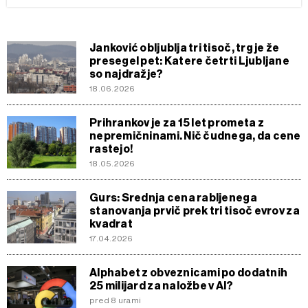
Janković obljublja tri tisoč, trg je že
presegel pet: Katere četrti Ljubljane
so najdražje?
18.06.2026
Prihrankov je za 15 let prometa z
nepremičninami. Nič čudnega, da cene
rastejo!
18.05.2026
Gurs: Srednja cena rabljenega
stanovanja prvič prek tri tisoč evrov za
kvadrat
17.04.2026
Alphabet z obveznicami po dodatnih
25 milijard za naložbe v AI?
pred 8 urami