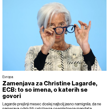
Evropa
Zamenjava za Christine Lagarde,
ECB: to so imena, o katerih se
govori
Lagarde prejšnji mesec doslej najbolj jasno namignila, da ne
namerava odslužiti celotnega osemletnega mandata.