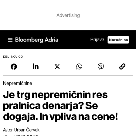
Prijava
Naročnina
DELI NOVICO
Nepremičnine
Je trg nepremičnin res
pralnica denarja? Se
dogaja. In vpliva na cene!
Avtor:
Urban Červek