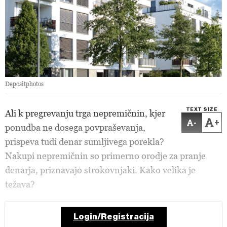
Depositphotos
TEXT SIZE
Ali k pregrevanju trga nepremičnin, kjer
-
+
ponudba ne dosega povpraševanja,
prispeva tudi denar sumljivega porekla?
Nakupi nepremičnin so primerno orodje za pranje
denarja, priznavajo strokovnjaki. Kako velika je
težava?
Login/Registracija