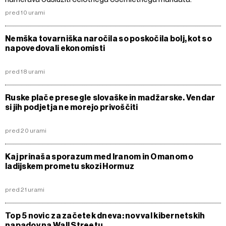
pred 10 urami
Nemška tovarniška naročila so poskočila bolj, kot so
napovedovali ekonomisti
pred 18 urami
Ruske plače presegle slovaške in madžarske. Vendar
si jih podjetja ne morejo privoščiti
pred 20 urami
Kaj prinaša sporazum med Iranom in Omanom o
ladijskem prometu skozi Hormuz
pred 21 urami
Top 5 novic za začetek dneva: nov val kibernetskih
napadov na Wall Streetu