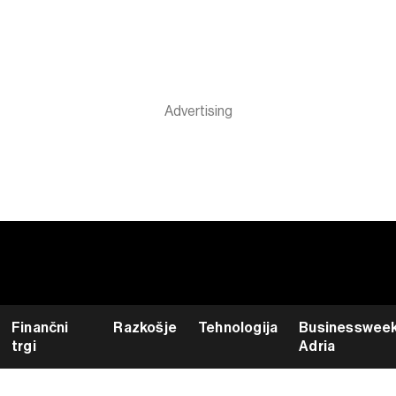
Finančni
Razkošje
Tehnologija
Businesswee
trgi
Adria