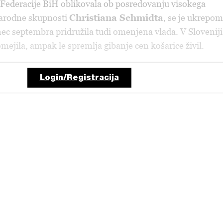
 Federacije BiH oblikovala ob posredovanju visokega
arodne skupnosti
Сhristiana Schmidta
, se je ukrepom
c septembra pridružila tudi omenjena vlada. V Sloveniji
omejila, ampak le spremlja gibanje cen košarice živil.
Login/Registracija