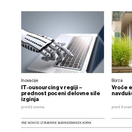
Inovacije
Borza
IT-ousourcing v regiji –
Vroče 
prednost poceni delovne sile
navdušu
izginja
pred 2 urama
pred 3 uram
VSE NOVICE IZ RUBRIKE BUSINESSWEEK ADRIA