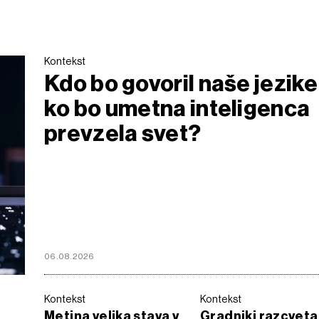
Kontekst
Kdo bo govoril naše jezike
ko bo umetna inteligenca
prevzela svet?
06.08.2026
Kontekst
Kontekst
Metina velika stava v
Gradniki razcveta