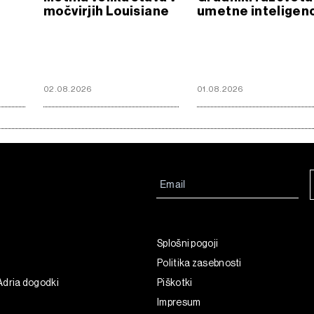
močvirjih Louisiane
umetne inteligen
02.08.2026
01.08.2026
Splošni pogoji
Politika zasebnosti
Adria dogodki
Piškotki
Impresum