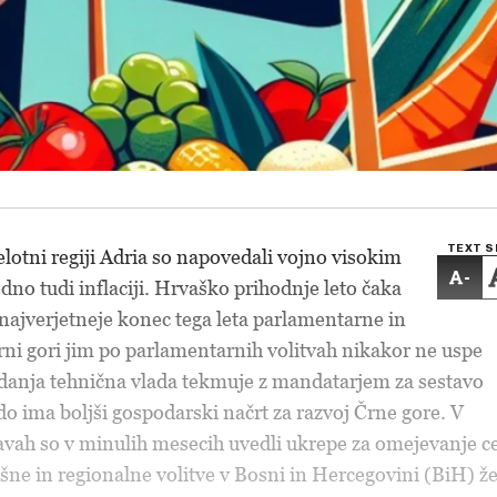
TEXT S
elotni regiji Adria so napovedali vojno visokim
-
dno tudi inflaciji. Hrvaško prihodnje leto čaka
o najverjetneje konec tega leta parlamentarne in
Črni gori jim po parlamentarnih volitvah nikakor ne uspe
edanja tehnična vlada tekmuje z mandatarjem za sestavo
do ima boljši gospodarski načrt za razvoj Črne gore. V
avah so v minulih mesecih uvedli ukrepe za omejevanje c
ošne in regionalne volitve v Bosni in Hercegovini (BiH) ž