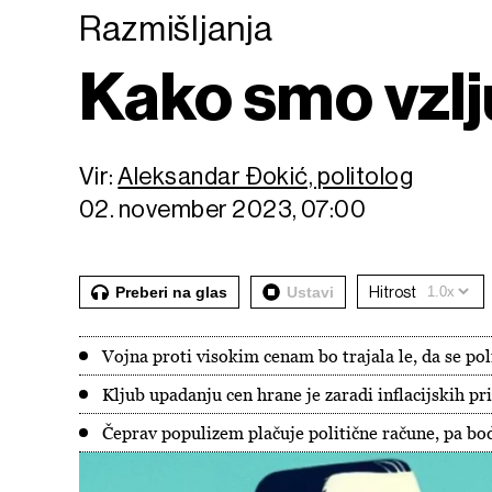
Razmišljanja
Kako smo vzlj
Vir:
Aleksandar Đokić, politolog
02. november 2023, 07:00
Preberi na glas
Ustavi
Hitrost
Vojna proti visokim cenam bo trajala le, da se poli
Kljub upadanju cen hrane je zaradi inflacijskih p
Čeprav populizem plačuje politične račune, pa bo