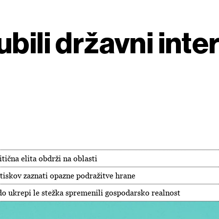
ubili državni int
tična elita obdrži na oblasti
ritiskov zaznati opazne podražitve hrane
do ukrepi le stežka spremenili gospodarsko realnost