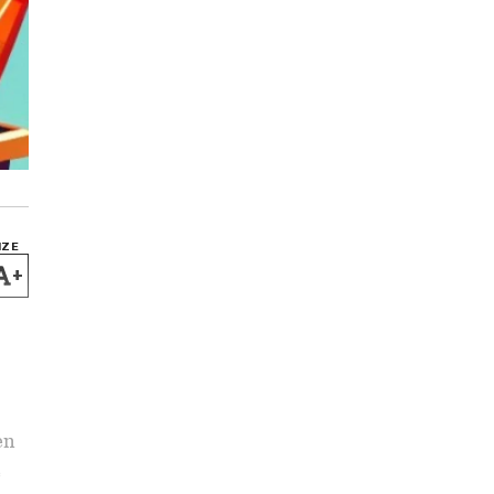
IZE
+
en
e