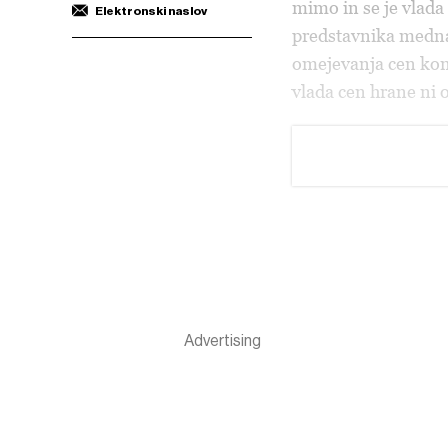
mimo in se je vlada
Elektronski naslov
predstavnika medn
omejevanja cen kone
vlada cen hrane ni 