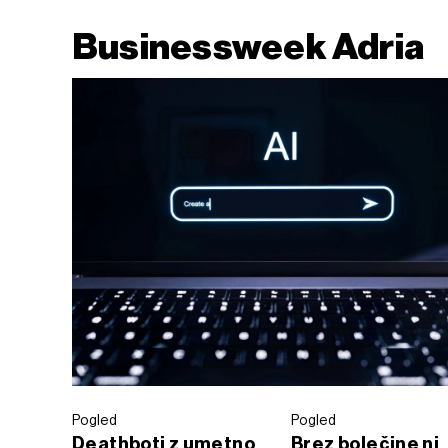
Businessweek Adria
Pogled
Pogled
Deathboti z umetno
Brez bolečine ni