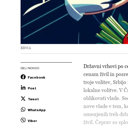
BBWA
Državni vrhovi po c
DELI NOVICO
cenam živil in posre
Facebook
troje volitev, Srbij
Post
lokalne volitve. V 
oblikovati vlade. S
Tweet
nove vlade v tem, k
WhatsApp
omenjenih treh drž
Viber
živil. Čeprav so spl