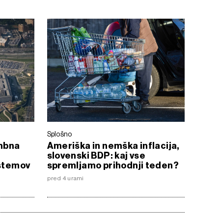
Splošno
mbna
Ameriška in nemška inflacija,
slovenski BDP: kaj vse
istemov
spremljamo prihodnji teden?
pred 4 urami