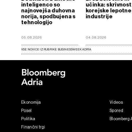
inteligenco so
učinka: skrivnost
najnovejša duhovna
korejske lepotne
norija, spodbujena s
industrije
tehnologijo
05.08.2026
04.08.2026
VSE NOVICE IZ RUBRIKE BUSINESSWEEK ADRIA
Ekonomija
Videos
Posel
Spored
Politika
Bloomberg 
Finančni trgi