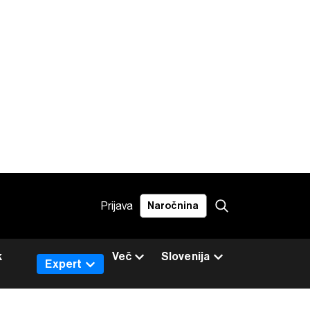
Prijava
Naročnina
k
Več
Slovenija
Expert