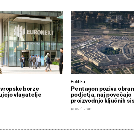
Politika
evropske borze
Pentagon poziva obra
jejo vlagatelje
podjetja, naj povečajo
proizvodnjo ključnih s
i
pred 4 urami