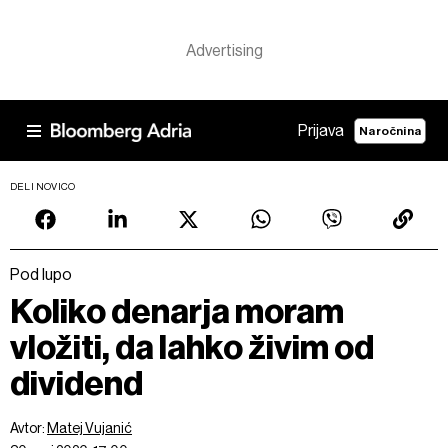
Prijava
Naročnina
DELI NOVICO
Pod lupo
Koliko denarja moram
vložiti, da lahko živim od
dividend
Avtor:
Matej Vujanić