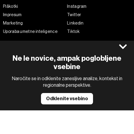
Piškotki
Instagram
Impresum
Twitter
Marketing
Linkedin
Uporaba umetne inteligence
Tiktok
©2022 - 2026 Bloomberg L.P. All Rights Reserved. BLOOMBERG and
Ne le novice, ampak poglobljene
the BLOOMBERG logo are registered trademarks and service marks of
Bloomberg Finance L.P. or its subsidiaries, displayed with permission
vsebine
Bloomberg Adria is a Mtel Swiss SA Property
News CMS by Cubes
Naročite se in odklenite zanesljive analize, kontekst in
regionalne perspektive.
Odklenite vsebino