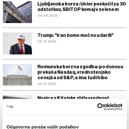
Ljubljanska borza: Unior poskočil za 30
odstotkov, SBITOP komaj v zelenem
04.08.2026
Trump: "Iran bomo močno udarili"
29.07.2026
Romunska borzna zgodba: po donosu
prekaša Nasdaq, vrednotenjsko
cenejša od S&P, a ima tudi hibo
29.07.2026
Novica s Kitajske zbila vrednost
delnice nizozemske družbe ASML
27.07.2026
Odgovorna poraba vaših podatkov