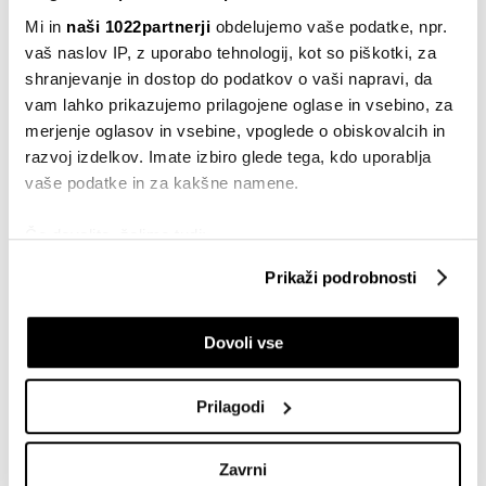
VSE NOVICE IZ RUBRIKE BUSINESSWEEK ADRIA
Mi in
naši 1022partnerji
obdelujemo vaše podatke, npr.
vaš naslov IP, z uporabo tehnologij, kot so piškotki, za
shranjevanje in dostop do podatkov o vaši napravi, da
vam lahko prikazujemo prilagojene oglase in vsebino, za
merjenje oglasov in vsebine, vpoglede o obiskovalcih in
razvoj izdelkov. Imate izbiro glede tega, kdo uporablja
vaše podatke in za kakšne namene.
Businessweek Adria
Če dovolite, želimo tudi:
Zbirati informacije o vaši geografski lokaciji, ki so
Prikaži podrobnosti
lahko točni do nekaj metrov
Identificirati napravo z aktivnim preverjanjem
Dovoli vse
lastnosti (odčitavanje prstnih odtisov)
Poglejte si še, kako se obdelujejo vaši osebni podatki in
nastavite svoje preference v
razdelku o podrobnostih
.
Prilagodi
Lahko spremenite ali odstranite vaše dovoljenje kadarkoli
iz Izjave o piškotkih.
Zavrni