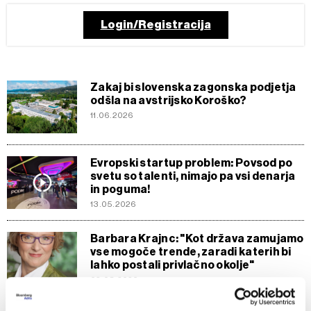
Login/Registracija
Zakaj bi slovenska zagonska podjetja
odšla na avstrijsko Koroško?
11.06.2026
Evropski startup problem: Povsod po
svetu so talenti, nimajo pa vsi denarja
in poguma!
13.05.2026
Barbara Krajnc: "Kot država zamujamo
vse mogoče trende, zaradi katerih bi
lahko postali privlačno okolje"
02.03.2026