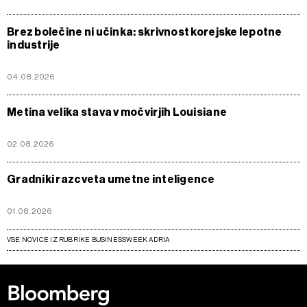
Brez bolečine ni učinka: skrivnost korejske lepotne
industrije
04.08.2026
Metina velika stava v močvirjih Louisiane
02.08.2026
Gradniki razcveta umetne inteligence
01.08.2026
VSE NOVICE IZ RUBRIKE BUSINESSWEEK ADRIA