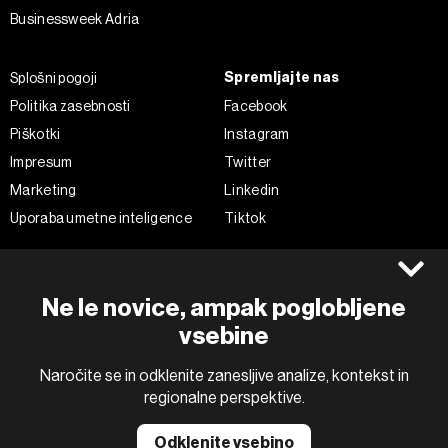
Businessweek Adria
Spremljajte nas
Splošni pogoji
Politika zasebnosti
Facebook
Piškotki
Instagram
Impresum
Twitter
Marketing
Linkedin
Uporaba umetne inteligence
Tiktok
©2022 - 2026 Bloomberg L.P. All Rights Reserved. BLOOMBERG and
Ne le novice, ampak poglobljene
the BLOOMBERG logo are registered trademarks and service marks of
Bloomberg Finance L.P. or its subsidiaries, displayed with permission
vsebine
Bloomberg Adria is a Mtel Swiss SA Property
News CMS by Cubes
Naročite se in odklenite zanesljive analize, kontekst in
regionalne perspektive.
Odklenite vsebino