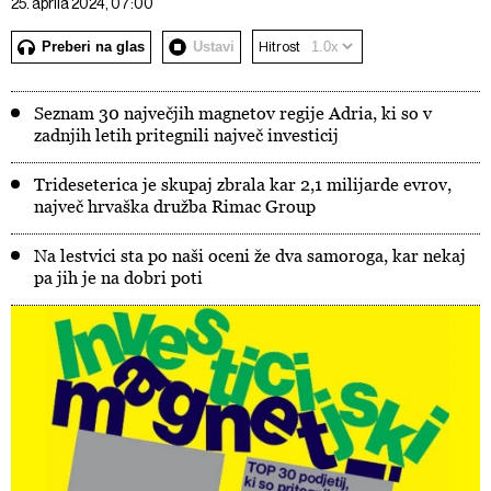
25. aprila 2024, 07:00
Preberi na glas
Ustavi
Hitrost
Seznam 30 največjih magnetov regije Adria, ki so v
zadnjih letih pritegnili največ investicij
Trideseterica je skupaj zbrala kar 2,1 milijarde evrov,
največ hrvaška družba Rimac Group
Na lestvici sta po naši oceni že dva samoroga, kar nekaj
pa jih je na dobri poti