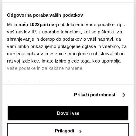
"Majhne države uspevajo, če so zelo
predvidljive in izjemno učinkovite"
13.02.2026
Odgovorna poraba vaših podatkov
Mi in
naši 1022partnerji
obdelujemo vaše podatke, npr.
vaš naslov IP, z uporabo tehnologij, kot so piškotki, za
VSE NOVICE IZ RUBRIKE BUSINESSWEEK ADRIA
shranjevanje in dostop do podatkov o vaši napravi, da
vam lahko prikazujemo prilagojene oglase in vsebino, za
merjenje oglasov in vsebine, vpoglede o obiskovalcih in
razvoj izdelkov. Imate izbiro glede tega, kdo uporablja
vaše podatke in za kakšne namene.
Če dovolite, želimo tudi:
Businessweek Adria
Zbirati informacije o vaši geografski lokaciji, ki so
Prikaži podrobnosti
lahko točni do nekaj metrov
Identificirati napravo z aktivnim preverjanjem
Dovoli vse
lastnosti (odčitavanje prstnih odtisov)
Poglejte si še, kako se obdelujejo vaši osebni podatki in
nastavite svoje preference v
razdelku o podrobnostih
.
Prilagodi