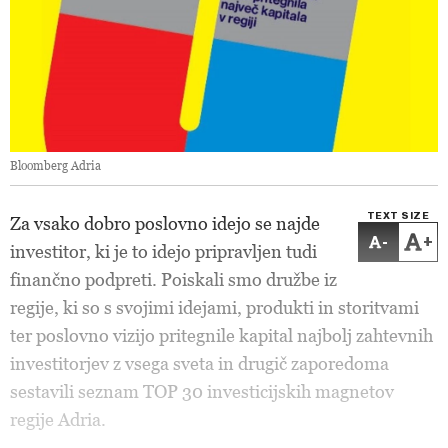
Bloomberg Adria
TEXT SIZE
Za vsako dobro poslovno idejo se najde
-
+
investitor, ki je to idejo pripravljen tudi
finančno podpreti. Poiskali smo družbe iz
regije, ki so s svojimi idejami, produkti in storitvami
ter poslovno vizijo pritegnile kapital najbolj zahtevnih
investitorjev z vsega sveta in drugič zaporedoma
sestavili seznam TOP 30 investicijskih magnetov
regije Adria.