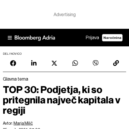
Prijava
Naročnina
DELI NOVICO
Glavna tema
TOP 30: Podjetja, ki so
pritegnila največ kapitala v
regiji
Avtor:
Marja Milič