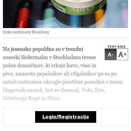
Erika Gerdemark/Bloomberg
TEXT SIZE
Na jesensko popoldne so v trendni
-
+
soseski Södermalm v Stockholmu terase
polne domačinov, ki srkajo kavo, vino in
pivo, namesto pepelnikov ali vžigalnikov pa so po
mizah raztresene okrogle plastične posodice z imeni
blagovnih znamk, kot so General, Velo, Zyn,
Göteborgs Rapé in Ettan.
Login/Registracija