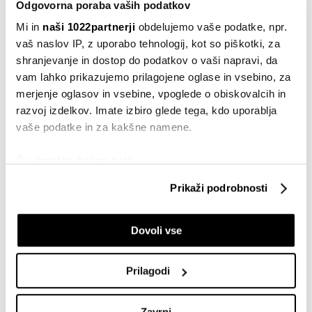
Odgovorna poraba vaših podatkov
VSE NOVICE IZ RUBRIKE BUSINESSWEEK ADRIA
Mi in
naši 1022partnerji
obdelujemo vaše podatke, npr.
vaš naslov IP, z uporabo tehnologij, kot so piškotki, za
shranjevanje in dostop do podatkov o vaši napravi, da
vam lahko prikazujemo prilagojene oglase in vsebino, za
merjenje oglasov in vsebine, vpoglede o obiskovalcih in
razvoj izdelkov. Imate izbiro glede tega, kdo uporablja
vaše podatke in za kakšne namene.
Businessweek Adria
Če dovolite, želimo tudi:
Zbirati informacije o vaši geografski lokaciji, ki so
Prikaži podrobnosti
lahko točni do nekaj metrov
Identificirati napravo z aktivnim preverjanjem
Dovoli vse
lastnosti (odčitavanje prstnih odtisov)
Poglejte si še, kako se obdelujejo vaši osebni podatki in
nastavite svoje preference v
razdelku o podrobnostih
.
Prilagodi
Lahko spremenite ali odstranite vaše dovoljenje kadarkoli
iz Izjave o piškotkih.
Zavrni