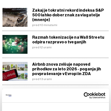
Zakaj je tokratni rekord indeksa S&P
500 lahko dober znak za vlagatelje
(mnenje)
pred 10 minutami
Razmah tokenizacije na Wall Streetu
odpira razpravo o tveganjih
pred 12 urami
Airbnb znova zvišuje napoved
prihodkov za leto 2026 - poganja jih
povpraševanje v Evropi in ZDA
pred 13 urami
Izjave tedna: Schengen pod pritiskom,
mleko cenejše, dizel dražji
pred 14 urami