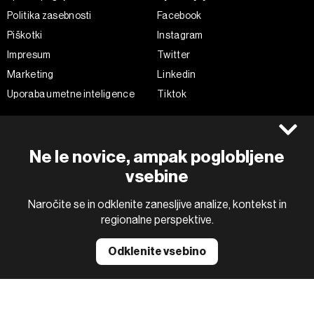
Politika zasebnosti
Facebook
Piškotki
Instagram
Impresum
Twitter
Marketing
Linkedin
Uporaba umetne inteligence
Tiktok
©2022 - 2026 Bloomberg L.P. All Rights Reserved. BLOOMBERG and
Ne le novice, ampak poglobljene
the BLOOMBERG logo are registered trademarks and service marks of
Bloomberg Finance L.P. or its subsidiaries, displayed with permission
vsebine
Bloomberg Adria is a Mtel Swiss SA Property
News CMS by Cubes
Naročite se in odklenite zanesljive analize, kontekst in
regionalne perspektive.
Odklenite vsebino