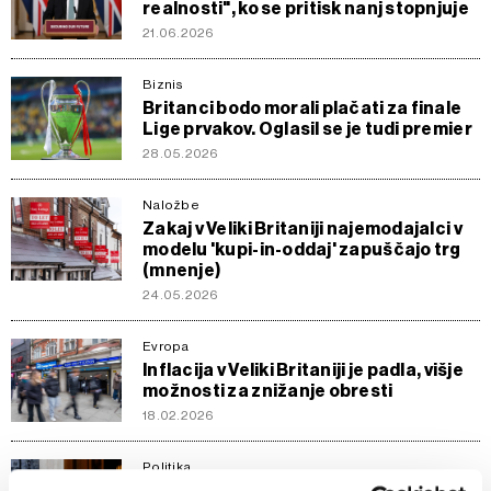
realnosti", ko se pritisk nanj stopnjuje
21.06.2026
Biznis
Britanci bodo morali plačati za finale
Lige prvakov. Oglasil se je tudi premier
28.05.2026
Naložbe
Zakaj v Veliki Britaniji najemodajalci v
modelu 'kupi-in-oddaj' zapuščajo trg
(mnenje)
24.05.2026
Evropa
Inflacija v Veliki Britaniji je padla, višje
možnosti za znižanje obresti
18.02.2026
Politika
Oblegan britanski premier utrjuje svoj