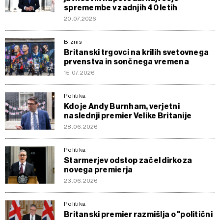
spremembe v zadnjih 40 letih
20.07.2026
Biznis
Britanski trgovci na krilih svetovnega
prvenstva in sončnega vremena
15.07.2026
Politika
Kdo je Andy Burnham, verjetni
naslednji premier Velike Britanije
28.06.2026
Politika
Starmerjev odstop začel dirko za
novega premierja
23.06.2026
Politika
Britanski premier razmišlja o "politični