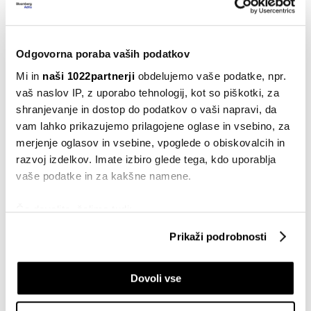
položaj
10.02.2026
Odgovorna poraba vaših podatkov
Politika
Bo afera Epstein odnesla britansko
Mi in
naši 1022partnerji
obdelujemo vaše podatke, npr.
vlado?
vaš naslov IP, z uporabo tehnologij, kot so piškotki, za
09.02.2026
shranjevanje in dostop do podatkov o vaši napravi, da
vam lahko prikazujemo prilagojene oglase in vsebino, za
Inovacije
merjenje oglasov in vsebine, vpoglede o obiskovalcih in
Kako je PolyAI zbral 200 milijonov
razvoj izdelkov. Imate izbiro glede tega, kdo uporablja
dolarjev - kaj se lahko naučimo od
vaše podatke in za kakšne namene.
Srba?
28.12.2025
Če dovolite, želimo tudi:
E-novice
Zbirati informacije o vaši geografski lokaciji, ki so
Prikaži podrobnosti
TOP 5 novic za začetek dneva: je mir v
lahko točni do nekaj metrov
Ukrajini na dosegu roke?
Identificirati napravo z aktivnim preverjanjem
08.12.2025
Dovoli vse
lastnosti (odčitavanje prstnih odtisov)
Poglejte si še, kako se obdelujejo vaši osebni podatki in
Politika