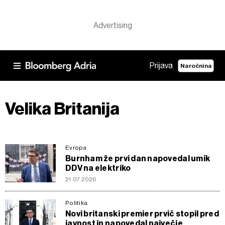
Prijava
Naročnina
Velika Britanija
Evropa
Burnham že prvi dan napovedal umik
DDV na elektriko
21.07.2026
Politika
Novi britanski premier prvič stopil pred
javnost in napovedal največje