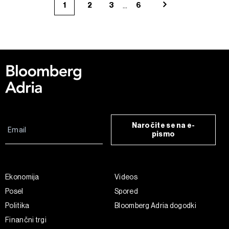
...
1
2
3
6
Naročite se na e-
pismo
Ekonomija
Videos
Posel
Spored
Politika
Bloomberg Adria dogodki
Finančni trgi