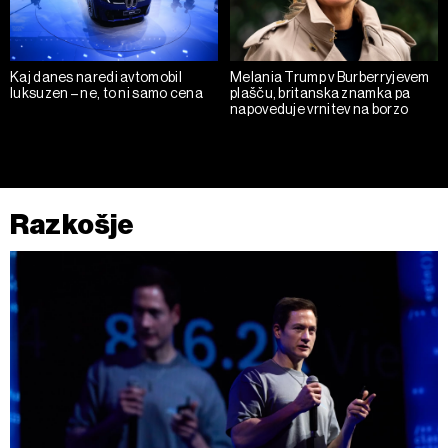
kliknete možnost »Prikaži podrobnosti«. Privolitev lahko
kadar koli prekličete brez kakršnih koli posledic.
Kaj danes naredi avtomobil
Melania Trump v Burberryjevem
luksuzen – ne, to ni samo cena
plašču, britanska znamka pa
napoveduje vrnitev na borzo
Razkošje