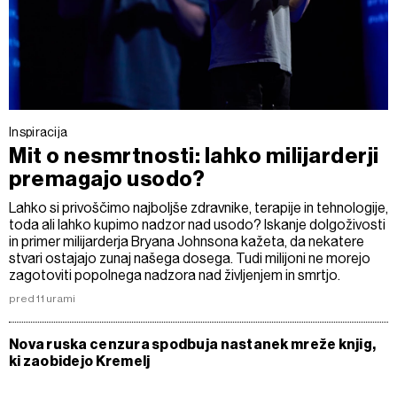
Inspiracija
Mit o nesmrtnosti: lahko milijarderji
premagajo usodo?
Lahko si privoščimo najboljše zdravnike, terapije in tehnologije,
toda ali lahko kupimo nadzor nad usodo? Iskanje dolgoživosti
in primer milijarderja Bryana Johnsona kažeta, da nekatere
stvari ostajajo zunaj našega dosega. Tudi milijoni ne morejo
zagotoviti popolnega nadzora nad življenjem in smrtjo.
pred 11 urami
Nova ruska cenzura spodbuja nastanek mreže knjig,
ki zaobidejo Kremelj