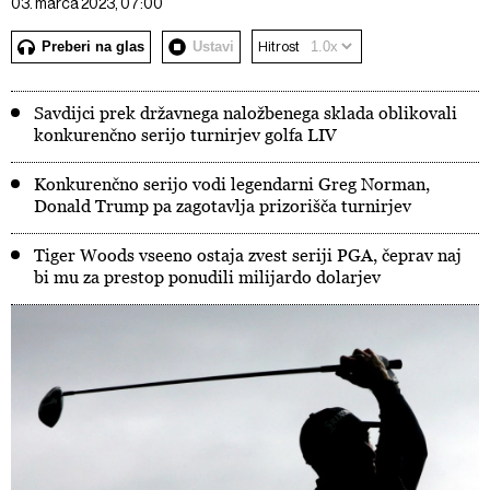
03. marca 2023, 07:00
Preberi na glas
Ustavi
Hitrost
Savdijci prek državnega naložbenega sklada oblikovali
konkurenčno serijo turnirjev golfa LIV
Konkurenčno serijo vodi legendarni Greg Norman,
Donald Trump pa zagotavlja prizorišča turnirjev
Tiger Woods vseeno ostaja zvest seriji PGA, čeprav naj
bi mu za prestop ponudili milijardo dolarjev