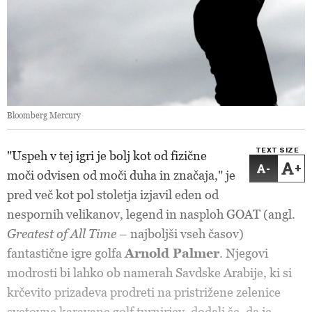
Bloomberg Mercury
TEXT SIZE
"Uspeh v tej igri je bolj kot od fizične
-
+
moči odvisen od moči duha in značaja," je
pred več kot pol stoletja izjavil eden od
nespornih velikanov, legend in nasploh GOAT (angl.
Greatest of All Time
– najboljši vseh časov)
fantastične igre golfa
Arnold Palmer
. Njegovi
modrosti bi lahko ob namerah Savdske Arabije, ki si
krčevito prizadeva prodreti na pristrižene zelenice
svetovne karavane golf turnirjev, dodali še, da je