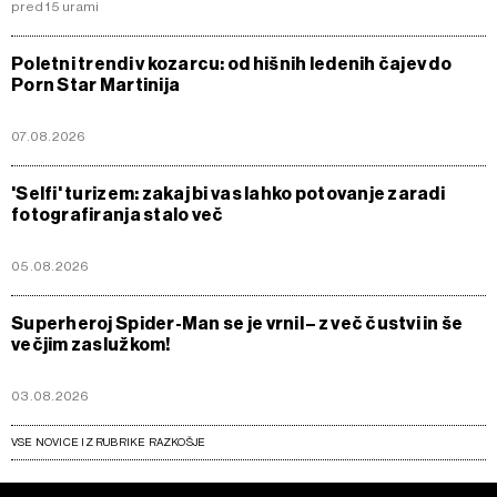
pred 15 urami
Poletni trendi v kozarcu: od hišnih ledenih čajev do
Porn Star Martinija
07.08.2026
'Selfi' turizem: zakaj bi vas lahko potovanje zaradi
fotografiranja stalo več
05.08.2026
Superheroj Spider-Man se je vrnil – z več čustvi in še
večjim zaslužkom!
03.08.2026
VSE NOVICE IZ RUBRIKE RAZKOŠJE