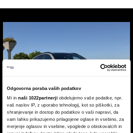
Odgovorna poraba vaših podatkov
Mi in
naši 1022partnerji
obdelujemo vaše podatke, npr.
vaš naslov IP, z uporabo tehnologij, kot so piškotki, za
shranjevanje in dostop do podatkov o vaši napravi, da
vam lahko prikazujemo prilagojene oglase in vsebino, za
Novi mercedes-benz GLC: Tvegana
merjenje oglasov in vsebine, vpoglede o obiskovalcih in
elektrifikacija luksuza ali genialni