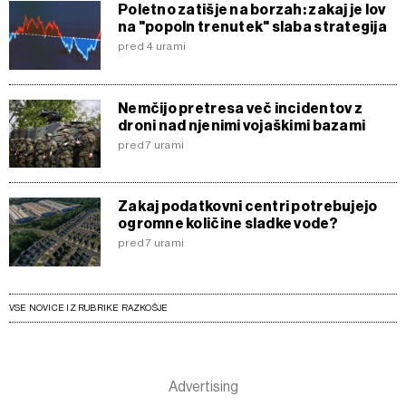
Poletno zatišje na borzah: zakaj je lov
na "popoln trenutek" slaba strategija
pred 4 urami
Nemčijo pretresa več incidentov z
droni nad njenimi vojaškimi bazami
pred 7 urami
Zakaj podatkovni centri potrebujejo
ogromne količine sladke vode?
pred 7 urami
VSE NOVICE IZ RUBRIKE RAZKOŠJE