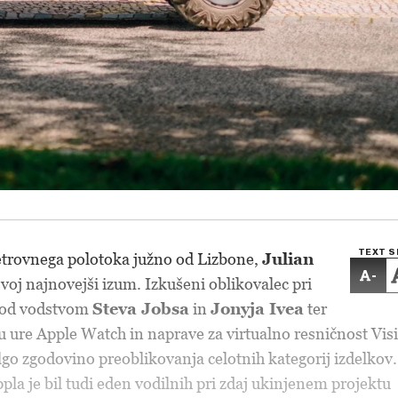
TEXT S
etrovnega polotoka južno od Lizbone,
Julian
-
voj najnovejši izum. Izkušeni oblikovalec pri
 pod vodstvom
Steva Jobsa
in
Jonyja Ivea
ter
ju ure Apple Watch in naprave za virtualno resničnost Vis
lgo zgodovino preoblikovanja celotnih kategorij izdelkov.
la je bil tudi eden vodilnih pri zdaj ukinjenem projektu