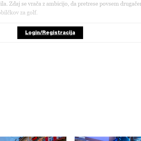
a. Zdaj se vrača z ambicijo, da pretrese povsem drugače
obilčkov za golf.
Login/Registracija