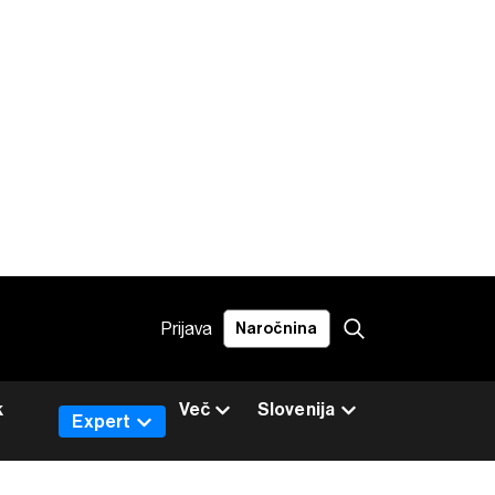
Prijava
Naročnina
k
Več
Slovenija
Expert