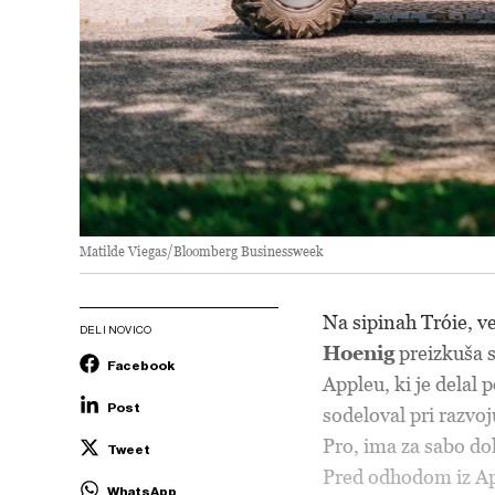
Matilde Viegas/Bloomberg Businessweek
Na sipinah Tróie, v
DELI NOVICO
Hoenig
preizkuša s
Facebook
Appleu, ki je delal
Post
sodeloval pri razvo
Pro, ima za sabo do
Tweet
Pred odhodom iz App
WhatsApp