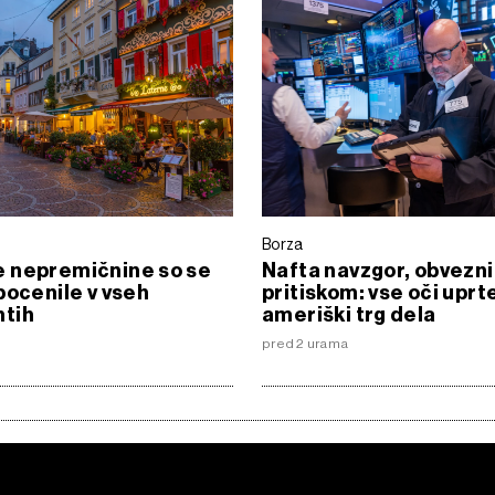
Borza
 nepremičnine so se
Nafta navzgor, obvezn
pocenile v vseh
pritiskom: vse oči uprte
tih
ameriški trg dela
pred 2 urama