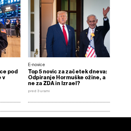
E-novice
ice pod
Top 5 novic za začetek dneva:
 v
Odpiranje Hormuške ožine, a
ne za ZDA in Izrael?
pred 3 urami