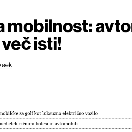
 mobilnost: avtom
več isti!
week
obilčke za golf kot luksuzno električno vozilo
 med električnimi kolesi in avtomobili