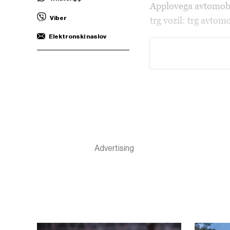
Applovega avtomobil
Viber
trg vozil: trg avtom
Elektronski naslov