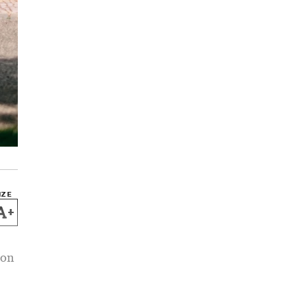
IZE
+
ion