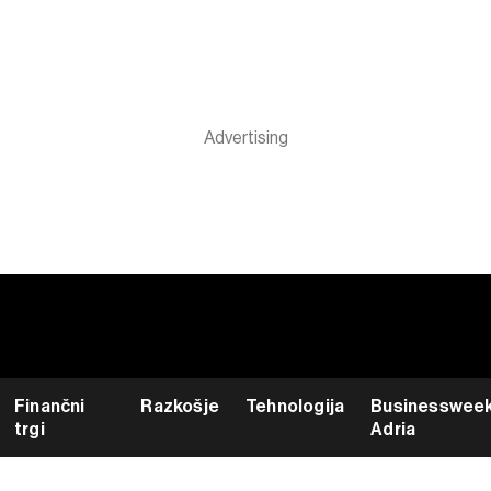
Finančni
Razkošje
Tehnologija
Businesswee
trgi
Adria