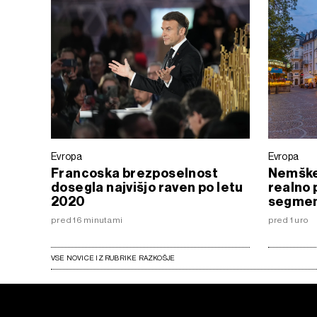
Evropa
Evropa
Francoska brezposelnost
Nemške
dosegla najvišjo raven po letu
realno 
2020
segmen
pred 16 minutami
pred 1 uro
VSE NOVICE IZ RUBRIKE RAZKOŠJE