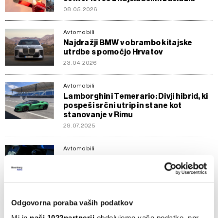
08.05.2026
Avtomobili
Najdražji BMW v obrambo kitajske
utrdbe s pomočjo Hrvatov
23.04.2026
Avtomobili
Lamborghini Temerario: Divji hibrid, ki
pospeši srčni utrip in stane kot
stanovanje v Rimu
29.07.2025
Avtomobili
Vpliv ameriških uvoznih carin na
proizvajalce in kupce luksuznih vozil
03.04.2025
Odgovorna poraba vaših podatkov
Avtomobili
Mercedes z novim električnim
Mi in
naši 1022partnerji
obdelujemo vaše podatke, npr.