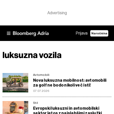
Prijava
Naročnina
luksuzna vozila
Avtomobili
Nova luksuzna mobilnost: avtomobili
za golf ne bodo nikoli več isti!
07.07.2026
Stil
Evropski luksuzni in avtomobilski
sektor letos z najslabšimi zaslužki