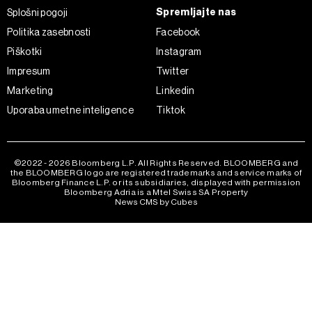
Spremljajte nas
Splošni pogoji
Politika zasebnosti
Facebook
Piškotki
Instagram
Impresum
Twitter
Marketing
Linkedin
Uporaba umetne inteligence
Tiktok
©2022 - 2026 Bloomberg L.P. All Rights Reserved. BLOOMBERG and
the BLOOMBERG logo are registered trademarks and service marks of
Bloomberg Finance L.P. or its subsidiaries, displayed with permission
Bloomberg Adria is a Mtel Swiss SA Property
News CMS by Cubes