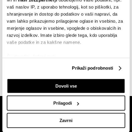
sedanom proti Tesli
vaš naslov IP, z uporabo tehnologij, kot so piškotki, za
23.03.2025
shranjevanje in dostop do podatkov o vaši napravi, da
vam lahko prikazujemo prilagojene oglase in vsebino, za
Avtomobili
merjenje oglasov in vsebine, vpoglede o obiskovalcih in
Pričakovanja BMW-ja, Porscheja in
Volkswagna od nove nemške vlade
razvoj izdelkov. Imate izbiro glede tega, kdo uporablja
27.02.2025
vaše podatke in za kakšne namene.
Avtomobili
Če dovolite, želimo tudi:
Sloviti lamborghini iz filma Volk z
Zbirati informacije o vaši geografski lokaciji, ki so
Wallstreeta gre na dražbo
Prikaži podrobnosti
lahko točni do nekaj metrov
06.08.2023
Identificirati napravo z aktivnim preverjanjem
Dovoli vse
lastnosti (odčitavanje prstnih odtisov)
Poglejte si še, kako se obdelujejo vaši osebni podatki in
nastavite svoje preference v
razdelku o podrobnostih
.
Prilagodi
Lahko spremenite ali odstranite vaše dovoljenje kadarkoli
iz Izjave o piškotkih.
Zavrni
Skupni upravljavci obdelave so HD-WIN ARENA SPORT