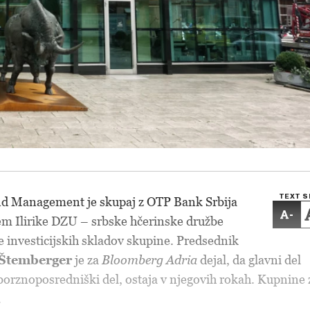
TEXT S
d Management je skupaj z OTP Bank Srbija
-
em Ilirike DZU – srbske hčerinske družbe
je investicijskih skladov skupine. Predsednik
 Štemberger
je za
Bloomberg Adria
dejal, da glavni del
j borznoposredniški del, ostaja v njegovih rokah. Kupnine 
.