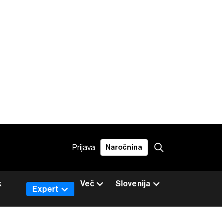
Prijava
Naročnina
k
Več
Slovenija
Expert