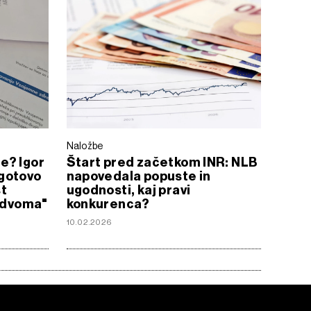
Naložbe
e? Igor
Štart pred začetkom INR: NLB
gotovo
napovedala popuste in
st
ugodnosti, kaj pravi
i dvoma"
konkurenca?
10.02.2026