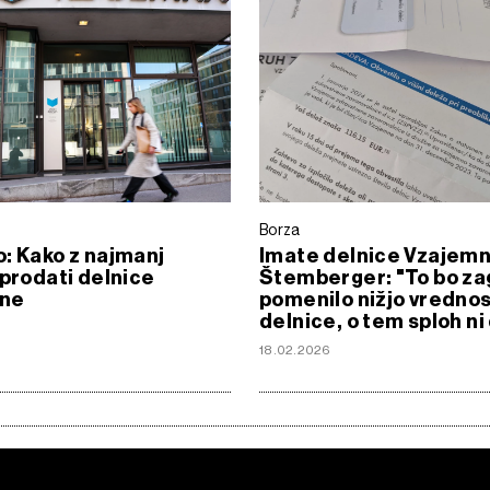
Borza
: Kako z najmanj
Imate delnice Vzajemn
 prodati delnice
Štemberger: "To bo za
ne
pomenilo nižjo vredno
delnice, o tem sploh n
6
18.02.2026