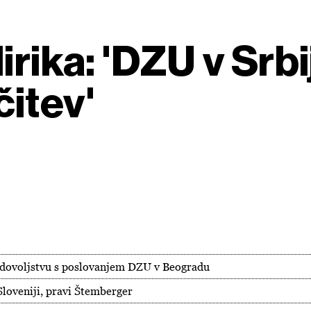
rika: 'DZU v Srbiji
itev'
adovoljstvu s poslovanjem DZU v Beogradu
Sloveniji, pravi Štemberger