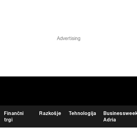
Finančni
Razkošje
Tehnologija
Businesswee
trgi
Adria