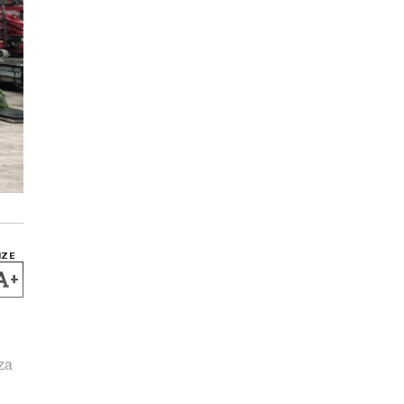
IZE
+
za