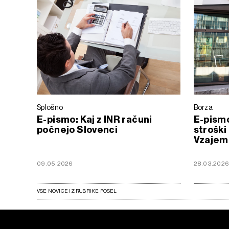
Splošno
Borza
E-pismo: Kaj z INR računi
E-pismo
počnejo Slovenci
stroški
Vzajem
09.05.2026
28.03.202
VSE NOVICE IZ RUBRIKE POSEL