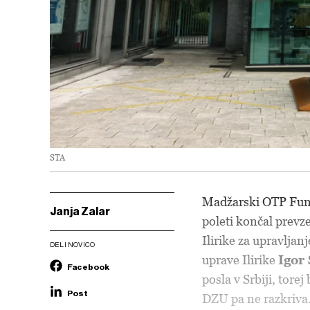
STA
Madžarski OTP Fun
Janja Zalar
poleti končal prevz
Ilirike za upravljan
DELI NOVICO
uprave Ilirike
Igor
Facebook
posla v Srbiji, tore
Post
DZU pa ne razkriva