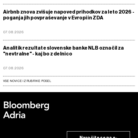
Airbnb znova zvišuje napoved prihodkov za leto 2026 -
poganja jih povpraševanje v Evropi in ZDA
07.08.2026
Analitik rezultate slovenske banke NLB označil za
"nevtralne" - kaj bo z delnico
07.08.2026
VSE NOVICE IZ RUBRIKE POSEL
Naročite se na e-