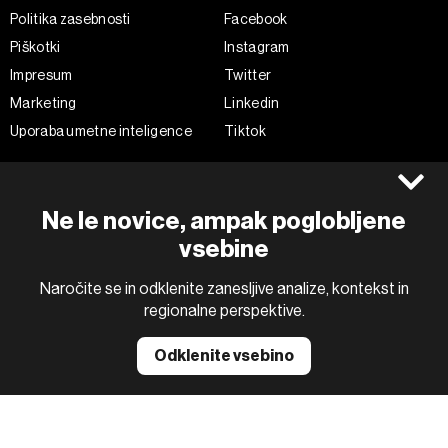
Politika zasebnosti
Facebook
Piškotki
Instagram
Impresum
Twitter
Marketing
Linkedin
Uporaba umetne inteligence
Tiktok
©2022 - 2026 Bloomberg L.P. All Rights Reserved. BLOOMBERG and
Ne le novice, ampak poglobljene
the BLOOMBERG logo are registered trademarks and service marks of
Bloomberg Finance L.P. or its subsidiaries, displayed with permission
vsebine
Bloomberg Adria is a Mtel Swiss SA Property
News CMS by Cubes
Naročite se in odklenite zanesljive analize, kontekst in
regionalne perspektive.
Odklenite vsebino