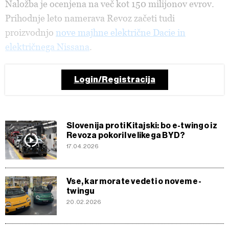
Naložba je ocenjena na več kot 150 milijonov evrov.
Prihodnje leto namerava Revoz začeti tudi
proizvodnjo
nove majhne električne Dacie in
električnega Nissana
.
Login/Registracija
Slovenija proti Kitajski: bo e-twingo iz
Revoza pokoril velikega BYD?
17.04.2026
Vse, kar morate vedeti o novem e-
twingu
20.02.2026