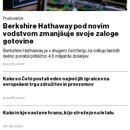
Poslovanje
Berkshire Hathaway pod novim
vodstvom zmanjšuje svoje zaloge
gotovine
Berkshire Hathaway je v drugem četrtletju za odkup lastnih
delnic porabil približno 4,5 milijarde dolarjev.
pred 8 urami
Kako so Čehi postali eden največjih igralcev na
evropskem trgu združitev in prevzemov
pred 8 urami
Kako in kje nastane hrana, ki jo strežejo na letalu
08.08.2026