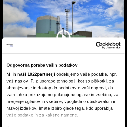
Odgovorna poraba vaših podatkov
Mi in
naši 1022partnerji
obdelujemo vaše podatke, npr.
vaš naslov IP, z uporabo tehnologij, kot so piškotki, za
shranjevanje in dostop do podatkov o vaši napravi, da
NEK predvidoma jutri v zmanjšanje
vam lahko prikazujemo prilagojene oglase in vsebino, za
delovanja, lahko sledi ustavitev - kaj
merjenje oglasov in vsebine, vpoglede o obiskovalcih in
pravi Gorazd Pfeifer, NEK
razvoj izdelkov. Imate izbiro glede tega, kdo uporablja
Slovenska nuklearka predvidoma jutri ponoči v zmanjšanje
vaše podatke in za kakšne namene.
delovanja, v naslednjih treh ali štirih dneh pa bodo po vsej
verjetnosti reaktor morali ustaviti.