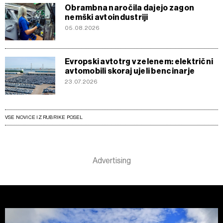
Obrambna naročila dajejo zagon
nemški avtoindustriji
05.08.2026
Evropski avtotrg v zelenem: električni
avtomobili skoraj ujeli bencinarje
23.07.2026
VSE NOVICE IZ RUBRIKE POSEL