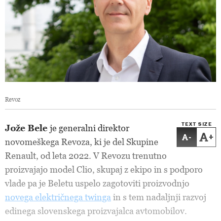
Revoz
TEXT SIZE
Jože Bele
je generalni direktor
-
+
novomeškega Revoza, ki je del Skupine
Renault, od leta 2022. V Revozu trenutno
proizvajajo model Clio, skupaj z ekipo in s podporo
vlade pa je Beletu uspelo zagotoviti proizvodnjo
novega električnega twinga
in s tem nadaljnji razvoj
edinega slovenskega proizvajalca avtomobilov.