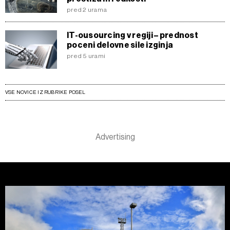
pred 2 urama
IT-ousourcing v regiji – prednost
poceni delovne sile izginja
pred 5 urami
VSE NOVICE IZ RUBRIKE POSEL