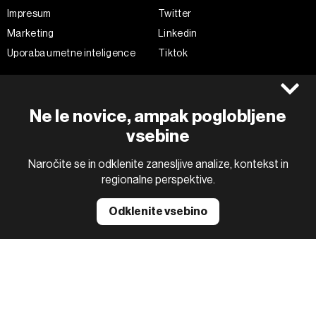
Impresum
Twitter
Marketing
Linkedin
Uporaba umetne inteligence
Tiktok
©2022 - 2026 Bloomberg L.P. All Rights Reserved. BLOOMBERG and
Ne le novice, ampak poglobljene
the BLOOMBERG logo are registered trademarks and service marks of
Bloomberg Finance L.P. or its subsidiaries, displayed with permission
vsebine
Bloomberg Adria is a Mtel Swiss SA Property
News CMS by Cubes
Naročite se in odklenite zanesljive analize, kontekst in
regionalne perspektive.
Odklenite vsebino