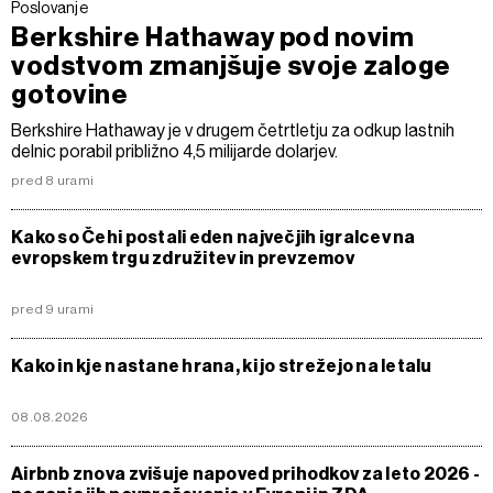
Poslovanje
Berkshire Hathaway pod novim
vodstvom zmanjšuje svoje zaloge
gotovine
Berkshire Hathaway je v drugem četrtletju za odkup lastnih
delnic porabil približno 4,5 milijarde dolarjev.
pred 8 urami
Kako so Čehi postali eden največjih igralcev na
evropskem trgu združitev in prevzemov
pred 9 urami
Kako in kje nastane hrana, ki jo strežejo na letalu
08.08.2026
Airbnb znova zvišuje napoved prihodkov za leto 2026 -