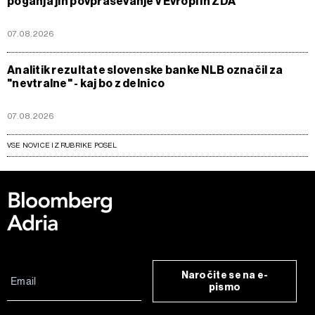
poganja jih povpraševanje v Evropi in ZDA
07.08.2026
Analitik rezultate slovenske banke NLB označil za
"nevtralne" - kaj bo z delnico
07.08.2026
VSE NOVICE IZ RUBRIKE POSEL
Naročite se na e-
pismo