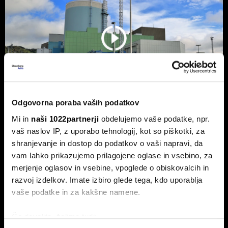
Odgovorna poraba vaših podatkov
Mi in
naši 1022partnerji
obdelujemo vaše podatke, npr.
NEK predvidoma jutri v zmanjšanje
vaš naslov IP, z uporabo tehnologij, kot so piškotki, za
shranjevanje in dostop do podatkov o vaši napravi, da
delovanja, lahko sledi ustavitev - kaj
vam lahko prikazujemo prilagojene oglase in vsebino, za
pravi Gorazd Pfeifer, NEK
merjenje oglasov in vsebine, vpoglede o obiskovalcih in
Slovenska nuklearka predvidoma jutri ponoči v zmanjšanje
razvoj izdelkov. Imate izbiro glede tega, kdo uporablja
delovanja, v naslednjih treh ali štirih dneh pa bodo po vsej
verjetnosti reaktor morali ustaviti.
vaše podatke in za kakšne namene.
Če dovolite, želimo tudi: