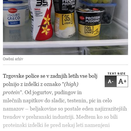
Osebni arhiv
TEXT SIZE
Trgovske police se v zadnjih letih vse bolj
-
+
polnijo z izdelki z oznako "
(high)
protein
". Od jogurtov, pudingov in
mlečnih napitkov do sladic, testenin, pic in celo
namazov – beljakovine so postale eden najizrazitejših
trendov v prehranski industriji. Medtem ko so bili
proteinski izdelki še pred nekaj leti namenjeni