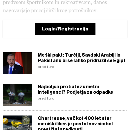
predvsem športnikom in rekreativcem, danes
nagovarjajo precej širši krog potrošnikov.
Login/Registracija
Meški pakt: Turčiji, Savdski Arabiji in
Pakistanu bi se lahko pridružil še Egipt
pred 1 uro
Najboljša protiutež umetni
inteligenci? Podjetja za odpadke
pred 1 uro
Chartreuse, več kot 400 let star
meniški liker, je postal nov simbol
prestiža in redkosti