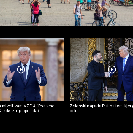
mi volitvami v ZDA: 'Prej smo
Zelenski napada Putina tam, kjer 
ž, zdaj za geopolitiko'
boli