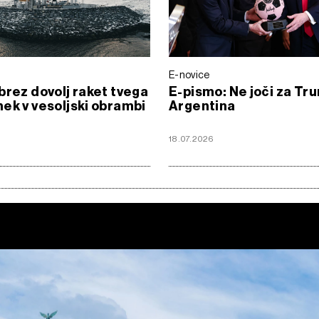
E-novice
brez dovolj raket tvega
E-pismo: Ne joči za T
ek v vesoljski obrambi
Argentina
18.07.2026