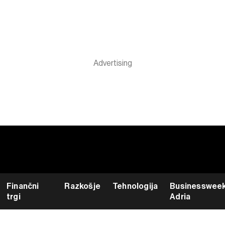
Finančni
Razkošje
Tehnologija
Businesswee
trgi
Adria