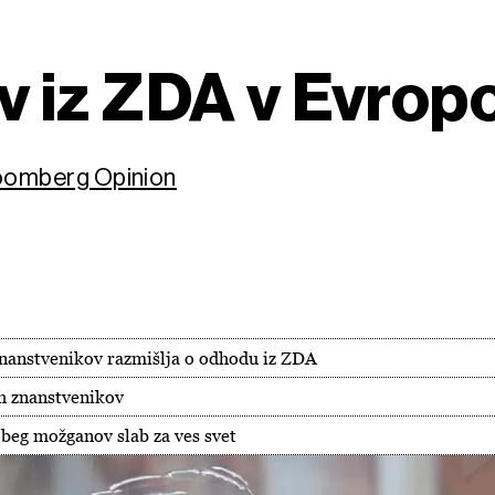
 iz ZDA v Evrop
loomberg Opinion
znanstvenikov razmišlja o odhodu iz ZDA
h znanstvenikov
beg možganov slab za ves svet