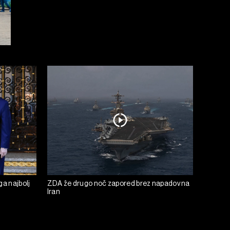
ga najbolj
ZDA že drugo noč zapored brez napadov na
Iran