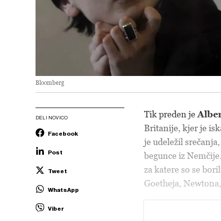
Bloomberg
Tik preden je
Alber
DELI NOVICO
Britanije, kjer je i
Facebook
je udeležil srečanj
Post
begunce iz Nemčije. 
za katere so se bori
Tweet
Goetheja, Newtona, 
WhatsApp
Viber