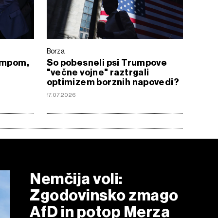
Borza
rumpom,
So pobesneli psi Trumpove
"večne vojne" raztrgali
optimizem borznih napovedi?
17.07.2026
Nemčija voli:
Zgodovinsko zmago
AfD in potop Merza