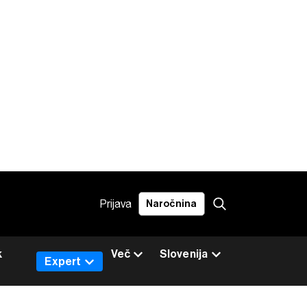
Prijava
Naročnina
k
Več
Slovenija
Expert