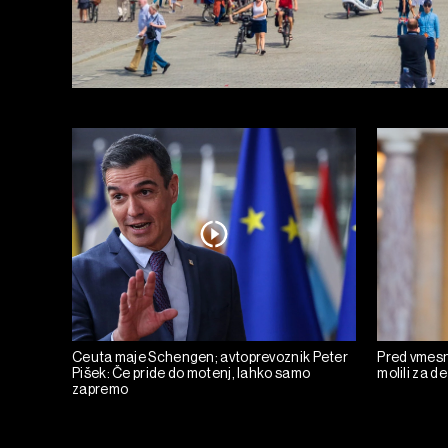
Ceuta maje Schengen; avtoprevoznik Peter
Pred vmesni
Pišek: Če pride do motenj, lahko samo
molili za de
zapremo