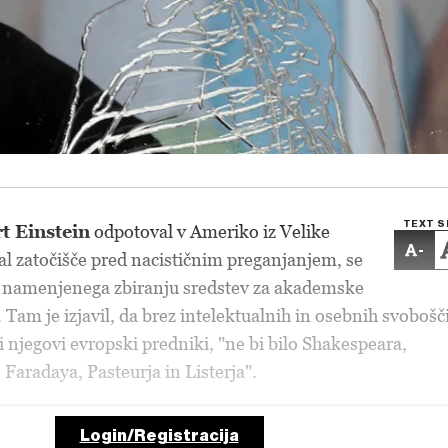
TEXT S
t Einstein
odpotoval v Ameriko iz Velike
-
skal zatočišče pred nacističnim preganjanjem, se
a, namenjenega zbiranju sredstev za akademske
Tam je izjavil, da brez intelektualnih in osebnih svobošč
li njegovi evropski predniki, "ne bi bilo Shakespeara,
Faradaya, Pasteurja in Listerja".
Login/Registracija