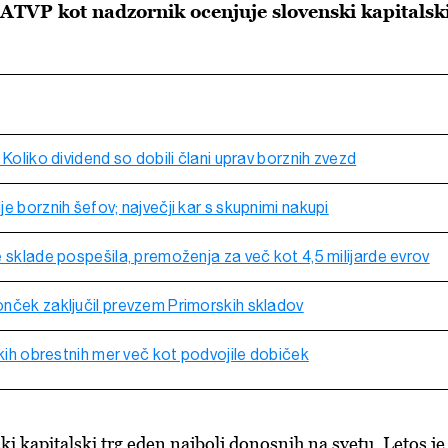
ATVP kot nadzornik ocenjuje slovenski kapitalsk
 Koliko dividend so dobili člani uprav borznih zvezd
e borznih šefov; največji kar s skupnimi nakupi
 sklade pospešila, premoženja za več kot 4,5 milijarde evrov
nček zaključil prevzem Primorskih skladov
okih obrestnih mer več kot podvojile dobiček
ki kapitalski trg eden najbolj donosnih na svetu. Letos je