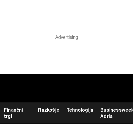
Finančni
Razkošje
Tehnologija
Businesswee
trgi
Adria