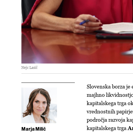
Nejc Lasič
Slovenska borza je 
majhno likvidnostjo
kapitalskega trga ok
vrednostnih papirjev
področja razvoja kap
kapitalskega trga
A
Marja Milič