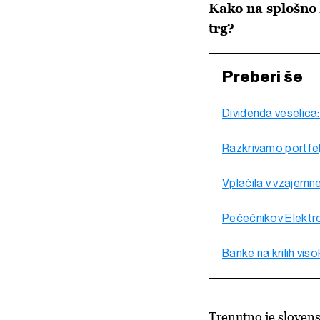
Kako na splošno 
trg?
Preberi še
Dividenda veselica:
Razkrivamo portfelj
Vplačila v vzajemne
Pečečnikov Elektro
Banke na krilih vis
Trenutno je slovens