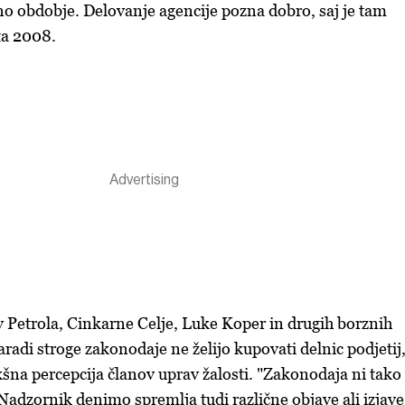
no obdobje. Delovanje agencije pozna dobro, saj je tam
ta 2008.
v Petrola, Cinkarne Celje, Luke Koper in drugih borznih
adi stroge zakonodaje ne želijo kupovati delnic podjetij,
kšna percepcija članov uprav žalosti. "Zakonodaja ni tako
 Nadzornik denimo spremlja tudi različne objave ali izjave