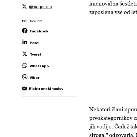
imenoval za šestlet
@marjamilic
zaposlena vse od le
DELI NOVICO
Facebook
Post
Tweet
WhatsApp
Viber
Elektronski naslov
Nekateri člani upra
prvokategornikov zar
jih vodijo. Čadež ta
stroga," odgovarja.