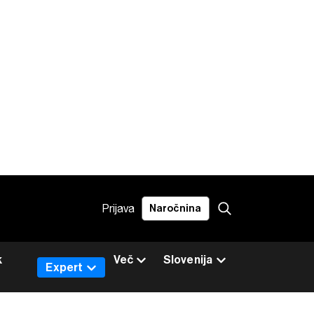
Prijava
Naročnina
k
Več
Slovenija
Expert