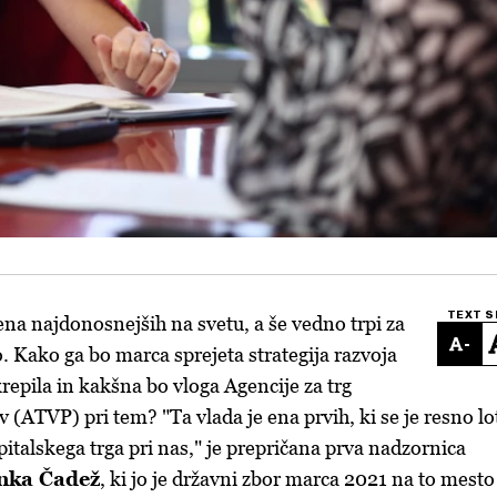
TEXT S
ena najdonosnejših na svetu, a še vedno trpi za
-
. Kako ga bo marca sprejeta strategija razvoja
repila in kakšna bo vloga Agencije za trg
 (ATVP) pri tem? "Ta vlada je ena prvih, ki se je resno lo
italskega trga pri nas," je prepričana prva nadzornica
nka Čadež
, ki jo je
državni zbor
marca 2021 na to mesto