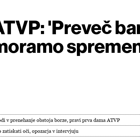
ATVP: 'Preveč b
moramo spremeni
odi v prenehanje obstoja borze, pravi prva dama ATVP
zatiskati oči, opozarja v intervjuju