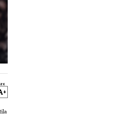
IZE
+
tila