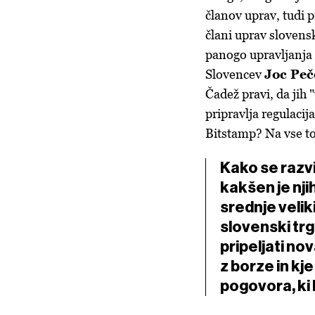
članov uprav, tudi
člani uprav slovens
panogo upravljanja 
Slovencev
Joc Peč
Čadež pravi, da jih 
pripravlja regulac
Bitstamp? Na vse to
Kako se razvij
kakšen je nji
srednje velik
slovenski trg
pripeljati no
z borze in kj
pogovora, ki b