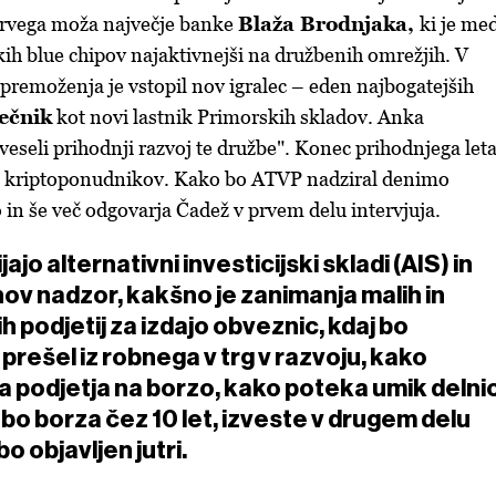
 prvega moža največje banke
Blaža Brodnjaka,
ki je me
kih blue chipov najaktivnejši na družbenih omrežjih. V
premoženja je vstopil nov igralec – eden najbogatejših
ečnik
kot novi lastnik Primorskih skladov. Anka
"veseli prihodnji razvoj te družbe". Konec prihodnjega leta
ija kriptoponudnikov. Kako bo ATVP nadziral denimo
 in še več odgovarja Čadež v prvem delu intervjuja.
ajo alternativni investicijski skladi (AIS) in
hov nadzor, kakšno je zanimanja malih in
ih podjetij za izdajo obveznic, kdaj bo
 prešel iz robnega v trg v razvoju, kako
va podjetja na borzo, kako poteka umik delni
e bo borza čez 10 let, izveste v drugem delu
o objavljen jutri.