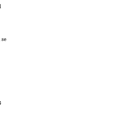
d
 se
c