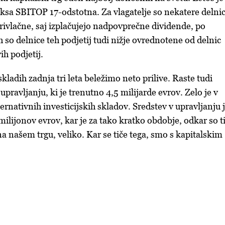
ksa SBITOP 17-odstotna. Za vlagatelje so nekatere delnic
rivlačne, saj izplačujejo nadpovprečne dividende, po
 so delnice teh podjetij tudi nižje ovrednotene od delnic
ih podjetij.
kladih zadnja tri leta beležimo neto prilive. Raste tudi
upravljanju, ki je trenutno 4,5 milijarde evrov. Zelo je v
rnativnih investicijskih skladov. Sredstev v upravljanju 
ilijonov evrov, kar je za tako kratko obdobje, odkar so t
 na našem trgu, veliko. Kar se tiče tega, smo s kapitalskim