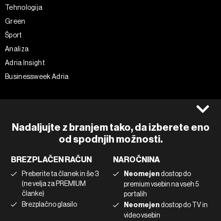
Tehnologija
Green
Šport
Analiza
Adria Insight
Businessweek Adria
Spremljajte nas
Splošni pogoji
Politika zasebnosti
Facebook
Nadaljujte z branjem tako, da izberete eno
Piškotki
Instagram
od spodnjih možnosti.
Impresum
Twitter
BREZPLAČEN RAČUN
NAROČNINA
Marketing
Linkedin
Preberite ta članek in še 3
Neomejen
dostop do
Uporaba umetne inteligence
Tiktok
(ne velja za PREMIUM
premium vsebin na vseh 5
članke)
portalih
Brezplačno glasilo
Neomejen
dostop do TV in
©2022 - 2026 Bloomberg L.P. All Rights Reserved. BLOOMBERG and
video vsebin
the BLOOMBERG logo are registered trademarks and service marks of