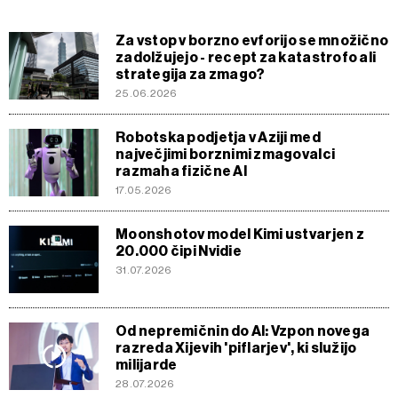
Za vstop v borzno evforijo se množično
zadolžujejo - recept za katastrofo ali
strategija za zmago?
25.06.2026
Robotska podjetja v Aziji med
največjimi borznimi zmagovalci
razmaha fizične AI
17.05.2026
Moonshotov model Kimi ustvarjen z
20.000 čipi Nvidie
31.07.2026
Od nepremičnin do AI: Vzpon novega
razreda Xijevih 'piflarjev', ki služijo
milijarde
28.07.2026