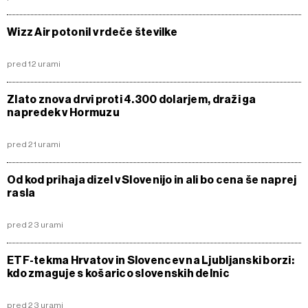
Wizz Air potonil v rdeče številke
pred 12 urami
Zlato znova drvi proti 4.300 dolarjem, draži ga
napredek v Hormuzu
pred 21 urami
Od kod prihaja dizel v Slovenijo in ali bo cena še naprej
rasla
pred 23 urami
ETF-tekma Hrvatov in Slovencev na Ljubljanski borzi:
kdo zmaguje s košarico slovenskih delnic
pred 23 urami