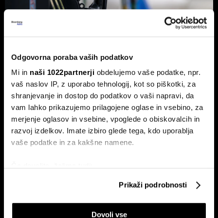
Od kod prihaja dizel v Slovenijo in ali
Odgovorna poraba vaših podatkov
bo cena še naprej rasla
Mi in
naši 1022partnerji
obdelujemo vaše podatke, npr.
Od začetka leta se je sod surove nafte brent podražil za
vaš naslov IP, z uporabo tehnologij, kot so piškotki, za
več kot 30 odstotkov. A potrošniki na bencinskih črpalkah
shranjevanje in dostop do podatkov o vaši napravi, da
ne kupujejo surove nafte, temveč njihove derivate.
vam lahko prikazujemo prilagojene oglase in vsebino, za
merjenje oglasov in vsebine, vpoglede o obiskovalcih in
razvoj izdelkov. Imate izbiro glede tega, kdo uporablja
vaše podatke in za kakšne namene.
Če dovolite, želimo tudi:
Zbirati informacije o vaši geografski lokaciji, ki so
Prikaži podrobnosti
lahko točni do nekaj metrov
ETF-tekma Hrvatov in Slovencev
Nas čaka draga kurilna sezona?
Identificirati napravo z aktivnim preverjanjem
na Ljubljanski borzi: kdo zmaguje
EU z najnižjimi zalogami plina v
Dovoli vse
lastnosti (odčitavanje prstnih odtisov)
s košarico slovenskih delnic
dveh desetletjih