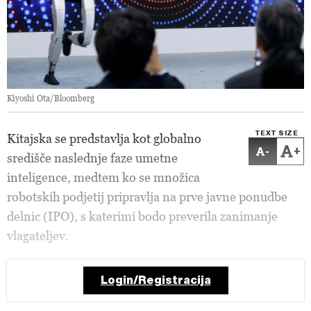
Kiyoshi Ota/Bloomberg
TEXT SIZE
Kitajska se predstavlja kot globalno
-
+
središče naslednje faze umetne
inteligence, medtem ko se množica
robotskih podjetij pripravlja na prve javne ponudbe
delnic (IPO), s katerimi bodo preverila zanimanje
vlagateljev.
Login/Registracija