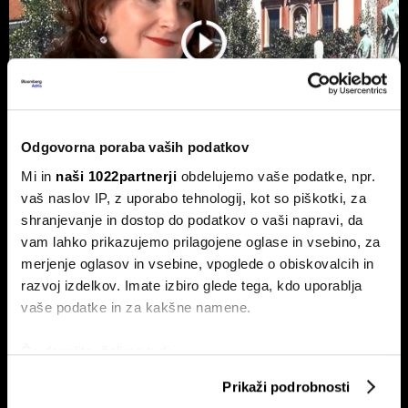
Odgovorna poraba vaših podatkov
Mi in
naši 1022partnerji
obdelujemo vaše podatke, npr.
vaš naslov IP, z uporabo tehnologij, kot so piškotki, za
'Če kompetenc v treh do petih letih
shranjevanje in dostop do podatkov o vaši napravi, da
ne nadgradite, se zaposljivost lahko
vam lahko prikazujemo prilagojene oglase in vsebino, za
bistveno poslabša'
merjenje oglasov in vsebine, vpoglede o obiskovalcih in
Nizka brezposelnost pod površjem skriva zaskrbljujoče
razvoj izdelkov. Imate izbiro glede tega, kdo uporablja
trende na trgu dela.
vaše podatke in za kakšne namene.
Če dovolite, želimo tudi:
Zbirati informacije o vaši geografski lokaciji, ki so
Prikaži podrobnosti
lahko točni do nekaj metrov