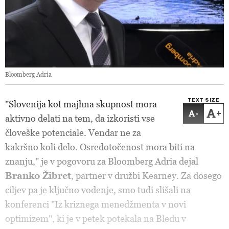
Bloomberg Adria
TEXT SIZE
"Slovenija kot majhna skupnost mora
-
+
aktivno delati na tem, da izkoristi vse
človeške potenciale. Vendar ne za
kakršno koli delo. Osredotočenost mora biti na
znanju," je v pogovoru za Bloomberg Adria dejal
Branko Žibret
, partner v družbi Kearney. Za dosego
ciljev pa je ključno vodenje, smo tudi slišali na
konferenci "Iz kriznega menedžmenta v novi
optimizem", ki je v petek potekala na Bledu v