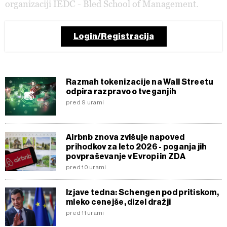
organizaciji IEDC - Bled School of Management.
Login/Registracija
Razmah tokenizacije na Wall Streetu
odpira razpravo o tveganjih
pred 9 urami
Airbnb znova zvišuje napoved
prihodkov za leto 2026 - poganja jih
povpraševanje v Evropi in ZDA
pred 10 urami
Izjave tedna: Schengen pod pritiskom,
mleko cenejše, dizel dražji
pred 11 urami