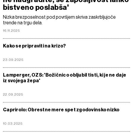
bistveno poslabša'
Nizka brezposelnost pod površjem skriva zaskrbljujoče
trende na trgu dela.
16.11.2025
Kako se pripraviti na krizo?
23.09.2025
Lamperger, OZS: 'Božičnico obljubil tisti, ki je ne daje
iz svojega žepa'
22.09.2025
Caprirolo: Obrestne mere spet zgodovinsko nizko
10.03.2025