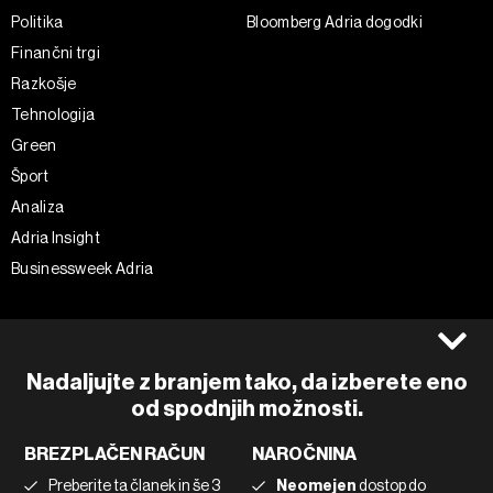
Politika
Bloomberg Adria dogodki
Finančni trgi
Razkošje
Tehnologija
Green
Šport
Analiza
Adria Insight
Businessweek Adria
Spremljajte nas
Splošni pogoji
Politika zasebnosti
Facebook
Nadaljujte z branjem tako, da izberete eno
Piškotki
Instagram
od spodnjih možnosti.
Impresum
Twitter
BREZPLAČEN RAČUN
NAROČNINA
Marketing
Linkedin
Preberite ta članek in še 3
Neomejen
dostop do
Uporaba umetne inteligence
Tiktok