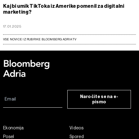
Kaj bi umik TikToka iz Amerike pomenil za digitalni
marketing?
17.01.2025
VSE NOVICE IZ RUBRIKE BLOOMBERG ADRIA TV
Naročite se na e-
pismo
Ekonomija
Videos
Posel
Spored