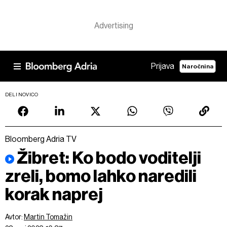
Prijava
Naročnina
DELI NOVICO
Bloomberg Adria TV
Žibret: Ko bodo voditelji
zreli, bomo lahko naredili
korak naprej
Avtor:
Martin Tomažin