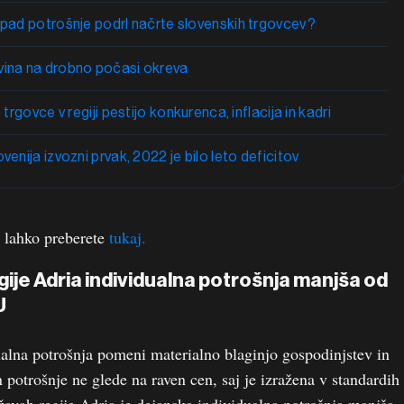
upad potrošnje podrl načrte slovenskih trgovcev?
vina na drobno počasi okreva
 trgovce v regiji pestijo konkurenca, inflacija in kadri
venija izvozni prvak, 2022 je bilo leto deficitov
i lahko preberete
tukaj.
gije Adria individualna potrošnja manjša od
U
alna potrošnja pomeni materialno blaginjo gospodinjstev in
 potrošnje ne glede na raven cen, saj je izražena v standardih