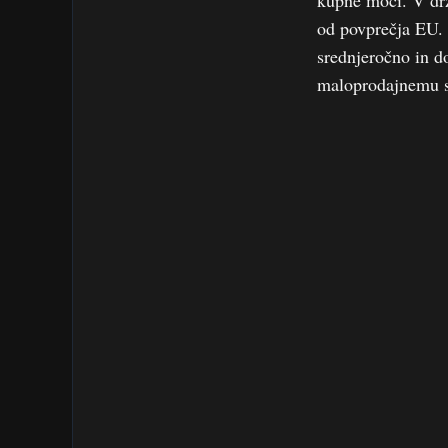
kupne moči. V drž
od povprečja EU. 
srednjeročno in d
maloprodajnemu sek