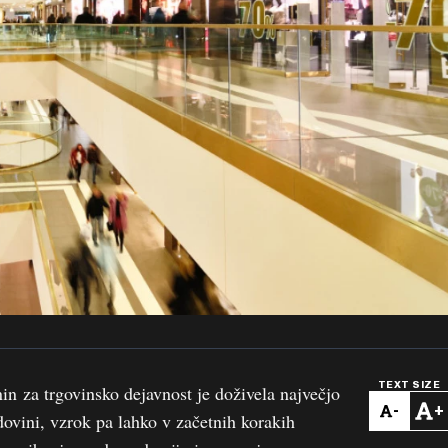
TEXT SIZE
n za trgovinsko dejavnost je doživela največjo
-
+
ovini, vzrok pa lahko v začetnih korakih