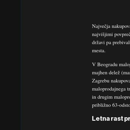
Največja nakupoval
najvišjimi povpreč
državi pa prebiva
mesta.
V Beogradu malopr
majhen delež (man
Zagrebu nakupoval
maloprodajnega tr
in drugim malopr
približno 63-odsto
Letna rast p