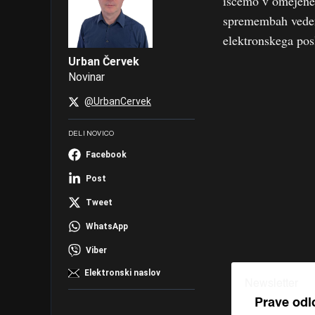
iščemo v omejene
spremembah vedenj
elektronskega pos
Urban Červek
Novinar
@UrbanCervek
DELI NOVICO
Facebook
Post
Tweet
WhatsApp
Viber
Elektronski naslov
Newsletter
Prave odl