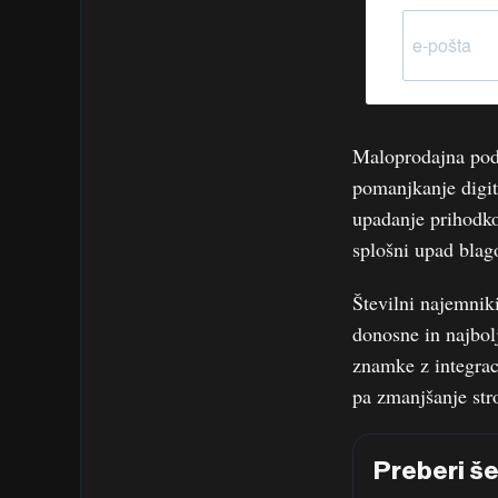
Maloprodajna podj
pomanjkanje digit
upadanje prihodkov
splošni upad blag
Številni najemniki
donosne in najbol
znamke z integraci
pa zmanjšanje str
Preberi š