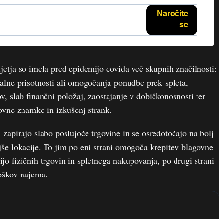
Naročite
se
etja so imela pred epidemijo covida več skupnih značilnosti:
alne prisotnosti ali omogočanja ponudbe prek spleta,
, slab finančni položaj, zaostajanje v dobičkonosnosti ter
ovne znamke in izkušenj strank.
 zapirajo slabo poslujoče trgovine in se osredotočajo na bolj
jše lokacije. To jim po eni strani omogoča krepitev blagovne
jo fizičnih trgovin in spletnega nakupovanja, po drugi strani
oškov najema.
e