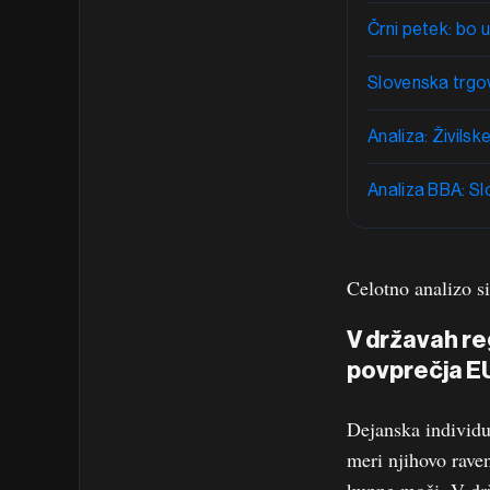
Črni petek: bo 
Slovenska trgo
Analiza: Živilske
Analiza BBA: Slo
Celotno analizo s
V državah re
povprečja E
Dejanska individu
meri njihovo raven