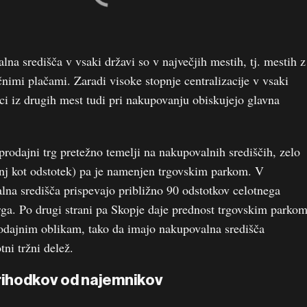
na središča v vsaki državi so v največjih mestih, tj. mestih z
nimi plačami. Zaradi visoke stopnje centralizacije v vsaki
lci iz drugih mest tudi pri nakupovanju obiskujejo glavna
odajni trg pretežno temelji na nakupovalnih središčih, zelo
j kot odstotek) pa je namenjen trgovskim parkom. V
na središča prispevajo približno 90 odstotkov celotnega
ga. Po drugi strani pa Skopje daje prednost trgovskim parko
odajnim oblikam, tako da imajo nakupovalna središča
tni tržni delež.
rihodkov od najemnikov