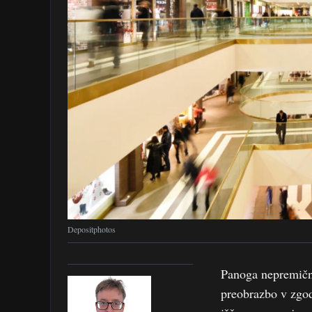
Depositphotos
Panoga nepremični
preobrazbo v zgod