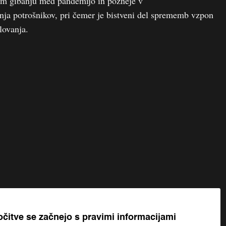
m gibanju med pandemijo in pozneje v
a potrošnikov, pri čemer je bistveni del sprememb vzpon
lovanja.
očitve se začnejo s pravimi informacijami