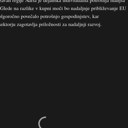
avah regije Adria je dejanska individualna potrošnja manjša
Glede na razlike v kupni moči bo nadaljnje približevanje EU
olgoročno povečalo potrošnjo gospodinjstev, kar
torju zagotavlja priložnosti za nadaljnji razvoj.