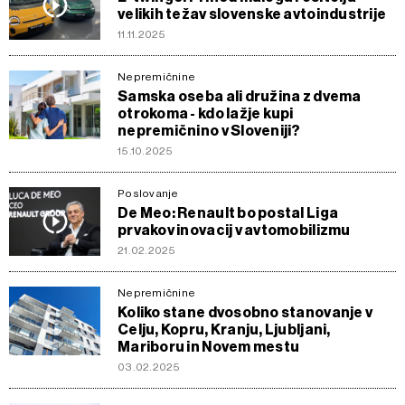
velikih težav slovenske avtoindustrije
11.11.2025
Nepremičnine
Samska oseba ali družina z dvema
otrokoma - kdo lažje kupi
nepremičnino v Sloveniji?
15.10.2025
Poslovanje
De Meo: Renault bo postal Liga
prvakov inovacij v avtomobilizmu
21.02.2025
Nepremičnine
Koliko stane dvosobno stanovanje v
Celju, Kopru, Kranju, Ljubljani,
Mariboru in Novem mestu
03.02.2025