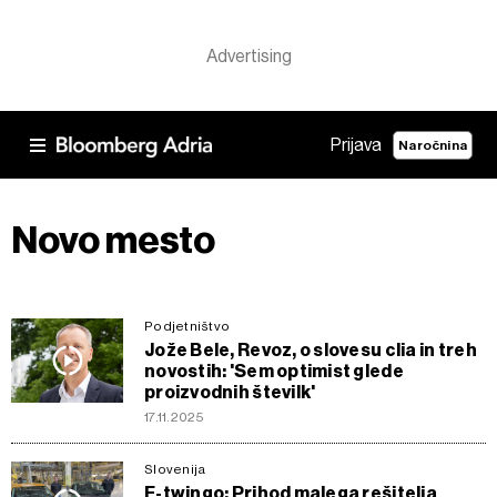
Prijava
Naročnina
Novo mesto
Podjetništvo
Jože Bele, Revoz, o slovesu clia in treh
novostih: 'Sem optimist glede
proizvodnih številk'
17.11.2025
Slovenija
E-twingo: Prihod malega rešitelja