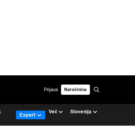
Prijava
Naročnina
k
Več
Slovenija
Expert