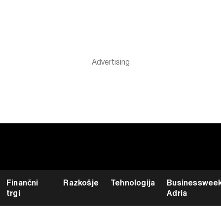
Finančni
Razkošje
Tehnologija
Businesswee
trgi
Adria