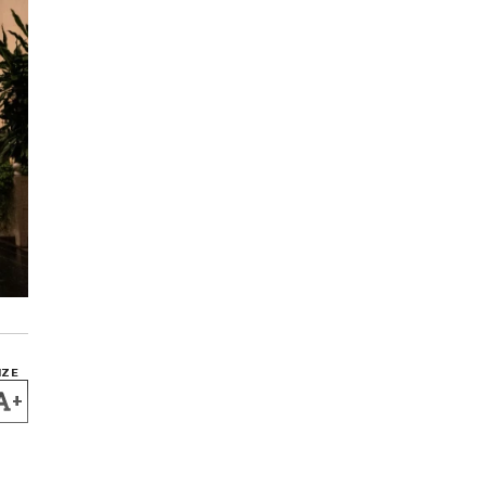
IZE
+