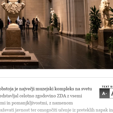
TEXT S
 obstoja je največji muzejski kompleks na svetu
-
edstavljal celotno zgodovino ZDA z vsemi
tmi in pomanjkljivostmi, z namenom
aževati javnost ter omogočiti učenje iz preteklih napak in