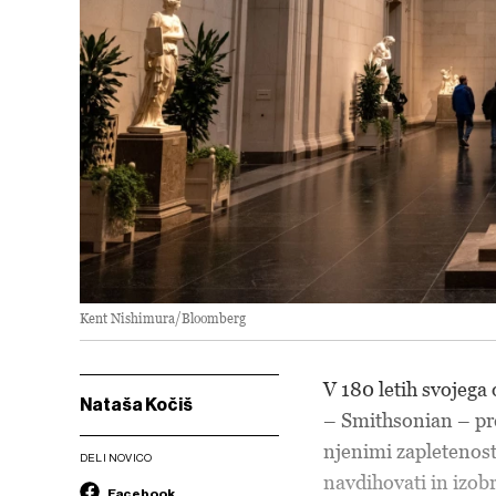
Kent Nishimura/Bloomberg
V 180 letih svojega
Nataša Kočiš
– Smithsonian – pr
njenimi zapletenos
DELI NOVICO
navdihovati in izobr
Facebook