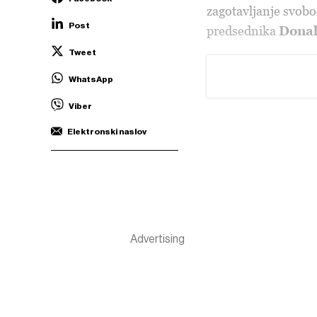
zagotavljanje svobo
Post
predsednika
Dona
Tweet
WhatsApp
Viber
Elektronski naslov