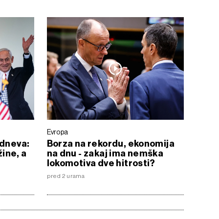
Evropa
 dneva:
Borza na rekordu, ekonomija
ine, a
na dnu - zakaj ima nemška
lokomotiva dve hitrosti?
pred 2 urama