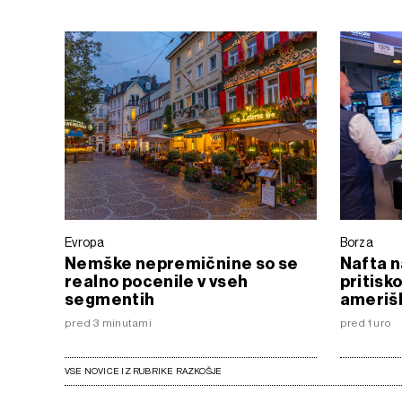
Evropa
Borza
Nemške nepremičnine so se
Nafta n
realno pocenile v vseh
pritisk
segmentih
amerišk
pred 3 minutami
pred 1 uro
VSE NOVICE IZ RUBRIKE RAZKOŠJE