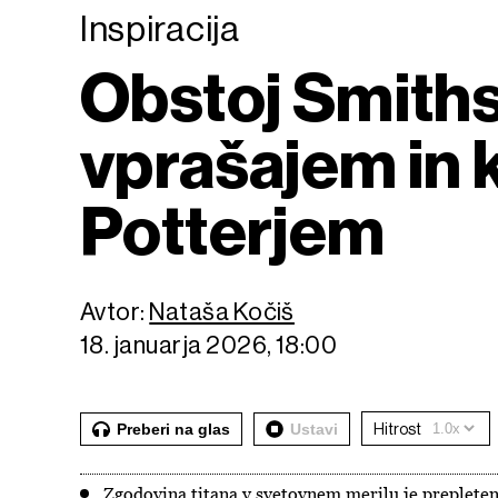
Inspiracija
Obstoj Smith
vprašajem in 
Potterjem
Avtor:
Nataša Kočiš
18. januarja 2026, 18:00
Preberi na glas
Ustavi
Hitrost
Zgodovina titana v svetovnem merilu je prepletena 