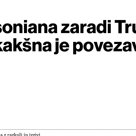
soniana zaradi T
kakšna je poveza
z razkoli in izzivi