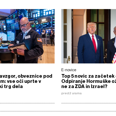
E-novice
avzgor, obveznice pod
Top 5 novic za začetek
om: vse oči uprte v
Odpiranje Hormuške ož
i trg dela
ne za ZDA in Izrael?
pred 2 urama