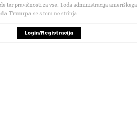
de ter pravičnosti za vse. Toda administracija ameriškega
lda Trumpa
se s tem ne strinja.
Login/Registracija