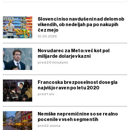
Slovenci niso navdušeni nad delom ob
vikendih, ob nedeljah pa po nakupih
čez mejo
10.05.2026
Nov udarec za Meto: več kot pol
milijarde dolarjev kazni
pred 26 minutami
Francoska brezposelnost dosegla
najvišjo raven po letu 2020
pred 1 uro
Nemške nepremičnine so se realno
pocenile v vseh segmentih
pred 2 urama