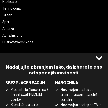
Razkošje
Tehnologija
Green
Šport
Analiza
Adria Insight
Businessweek Adria
Spremljajte nas
Splošni pogoji
Politika zasebnosti
Facebook
Nadaljujte z branjem tako, da izberete eno
Piškotki
Instagram
od spodnjih možnosti.
Impresum
Twitter
BREZPLAČEN RAČUN
NAROČNINA
Marketing
Linkedin
Preberite ta članek in še 3
Neomejen
dostop do
Uporaba umetne inteligence
Tiktok
(ne velja za PREMIUM
premium vsebin na vseh 5
članke)
portalih
Brezplačno glasilo
Neomejen
dostop do TV in