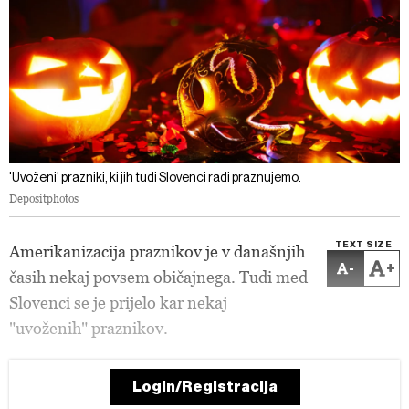
'Uvoženi' prazniki, ki jih tudi Slovenci radi praznujemo.
Depositphotos
TEXT SIZE
Amerikanizacija praznikov je v današnjih
-
+
časih nekaj povsem običajnega. Tudi med
Slovenci se je prijelo kar nekaj
"uvoženih" praznikov.
Login/Registracija