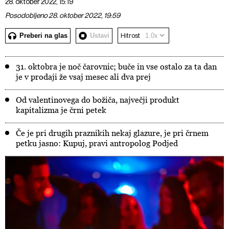
28. oktober 2022, 15:19
Posodobljeno 28. oktober 2022, 19:59
Preberi na glas
Ustavi
Hitrost
31. oktobra je noč čarovnic; buče in vse ostalo za ta dan
je v prodaji že vsaj mesec ali dva prej
Od valentinovega do božiča, največji produkt
kapitalizma je črni petek
Če je pri drugih praznikih nekaj glazure, je pri črnem
petku jasno: Kupuj, pravi antropolog Podjed