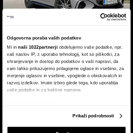
Odgovorna poraba vaših podatkov
Novi mercedes-benz GLC: Tvegana
elektrifikacija luksuza ali genialni
Mi in
naši 1022partnerji
obdelujemo vaše podatke, npr.
vaš naslov IP, z uporabo tehnologij, kot so piškotki, za
preboj?
shranjevanje in dostop do podatkov o vaši napravi, da
Petična znamka iz Stuttgarta z elektrificirano uspešnico
vam lahko prikazujemo prilagojene oglase in vsebino, za
napoveduje oster obrat v smeri pogonske alternative.
merjenje oglasov in vsebine, vpoglede o obiskovalcih in
razvoj izdelkov. Imate izbiro glede tega, kdo uporablja
vaše podatke in za kakšne namene.
Če dovolite, želimo tudi:
Zbirati informacije o vaši geografski lokaciji, ki so
Prikaži podrobnosti
lahko točni do nekaj metrov
Identificirati napravo z aktivnim preverjanjem
Xpeng P7+: Kitajec, ki govori kot
Novi jeep compass stavi na