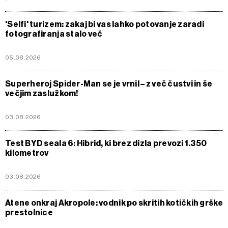
'Selfi' turizem: zakaj bi vas lahko potovanje zaradi
fotografiranja stalo več
05.08.2026
Superheroj Spider-Man se je vrnil – z več čustvi in še
večjim zaslužkom!
03.08.2026
Test BYD seala 6: Hibrid, ki brez dizla prevozi 1.350
kilometrov
03.08.2026
Atene onkraj Akropole: vodnik po skritih kotičkih grške
prestolnice