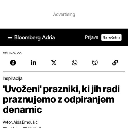
Prijava
Naročnina
DELI NOVICO
Inspiracija
'Uvoženi' prazniki, ki jih radi
praznujemo z odpiranjem
denarnic
Avtor:
Ajda Brndušić