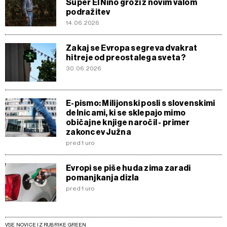
Super El Niño grozi z novim valom
podražitev
14.06.2026
Zakaj se Evropa segreva dvakrat
hitreje od preostalega sveta?
30.06.2026
E-pismo: Milijonski posli s slovenskimi
delnicami, ki se sklepajo mimo
običajne knjige naročil - primer
zakoncev Južna
pred 1 uro
Evropi se piše huda zima zaradi
pomanjkanja dizla
pred 1 uro
VSE NOVICE IZ RUBRIKE GREEN