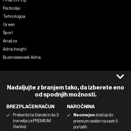
Razkošje
Tehnologija
Green
Šport
Analiza
Adria Insight
Businessweek Adria
Spremljajte nas
Splošni pogoji
Politika zasebnosti
Facebook
Nadaljujte z branjem tako, da izberete eno
Piškotki
Instagram
od spodnjih možnosti.
Impresum
Twitter
BREZPLAČEN RAČUN
NAROČNINA
Marketing
Linkedin
Preberite ta članek in še 3
Neomejen
dostop do
Uporaba umetne inteligence
Tiktok
(ne velja za PREMIUM
premium vsebin na vseh 5
članke)
portalih