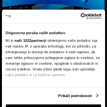
Kako je Geelyju uspelo pokoriti
velikega BYD
Geely v času negotovosti stavi na globalno prodajno
Odgovorna poraba vaših podatkov
mrežo in za kitajsko znamko netipično pogonsko
razpršenost, saj izdeluje tudi modele z motorjem z
Mi in
naši 1022partnerji
obdelujemo vaše podatke, npr.
notranjim zgorevanjem.
vaš naslov IP, z uporabo tehnologij, kot so piškotki, za
shranjevanje in dostop do podatkov o vaši napravi, da
vam lahko prikazujemo prilagojene oglase in vsebino, za
merjenje oglasov in vsebine, vpoglede o obiskovalcih in
razvoj izdelkov. Imate izbiro glede tega, kdo uporablja
vaše podatke in za kakšne namene.
Če dovolite, želimo tudi:
Zbirati informacije o vaši geografski lokaciji, ki so
Slovenija proti Kitajski: bo e-
V vojni v Iranu najbolj ogrožen vir
Prikaži podrobnosti
twingo iz Revoza pokoril velikega
morda ni nafta, temveč voda
lahko točni do nekaj metrov
BYD?
Identificirati napravo z aktivnim preverjanjem