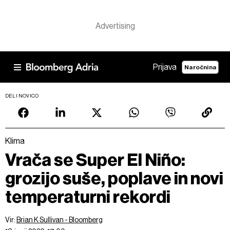
Prijava
Naročnina
DELI NOVICO
Klima
Vrača se Super El Niño:
grozijo suše, poplave in novi
temperaturni rekordi
Vir:
Brian K Sullivan - Bloomberg