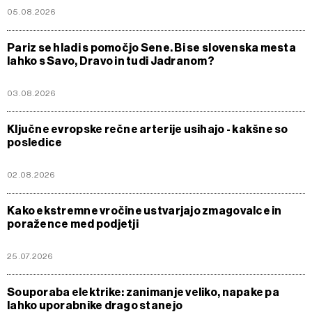
05.08.2026
Pariz se hladi s pomočjo Sene. Bi se slovenska mesta
lahko s Savo, Dravo in tudi Jadranom?
03.08.2026
Ključne evropske rečne arterije usihajo - kakšne so
posledice
02.08.2026
Kako ekstremne vročine ustvarjajo zmagovalce in
poražence med podjetji
25.07.2026
Souporaba elektrike: zanimanje veliko, napake pa
lahko uporabnike drago stanejo