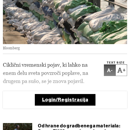
Bloomberg
TEXT SIZE
Ciklični vremenski pojav, ki lahko na
-
+
enem delu sveta povzroči poplave, na
drugem pa sušo, se je znova pojavil.
Login/Registracija
Od hrane do gradbenega materiala: