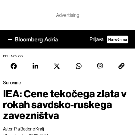
Prijava
Naročnina
DELI NOVICO
Surovine
IEA: Cene tekočega zlata v
rokah savdsko-ruskega
zavezništva
Avtor:
Pia Bedene Kralj