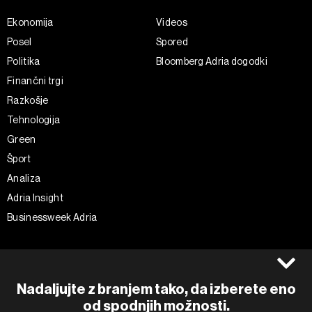
Ekonomija
Videos
Posel
Spored
Politika
Bloomberg Adria dogodki
Finančni trgi
Razkošje
Tehnologija
Green
Šport
Analiza
Adria Insight
Businessweek Adria
Spremljajte nas
Splošni pogoji
Politika zasebnosti
Facebook
Nadaljujte z branjem tako, da izberete eno
Piškotki
Instagram
od spodnjih možnosti.