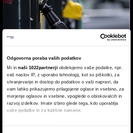
Odgovorna poraba vaših podatkov
Mi in
naši 1022partnerji
obdelujemo vaše podatke, npr.
vaš naslov IP, z uporabo tehnologij, kot so piškotki, za
shranjevanje in dostop do podatkov o vaši napravi, da
vam lahko prikazujemo prilagojene oglase in vsebino, za
Od kod prihaja dizel v Slovenijo in ali
merjenje oglasov in vsebine, vpoglede o obiskovalcih in
bo cena še naprej rasla
razvoj izdelkov. Imate izbiro glede tega, kdo uporablja
Od začetka leta se je sod surove nafte brent podražil za
vaše podatke in za kakšne namene.
več kot 30 odstotkov. A potrošniki na bencinskih črpalkah
ne kupujejo surove nafte, temveč njihove derivate.
Če dovolite, želimo tudi:
Zbirati informacije o vaši geografski lokaciji, ki so