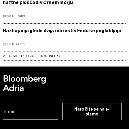
naftne ploščadi v Črnem morju
pred 17 urami
Razhajanja glede dviga obresti v Fedu se poglabljajo
pred 18 urami
VSE NOVICE IZ RUBRIKE FINANČNI TRGI
Naročite se na e-
pismo