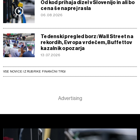
Od kod prihaja dizel v Slovenijo in ali bo
cena še naprej rasla
06.08.2026
Tedenski pregled borz: Wall Street na
rekordih, Evropa v rdečem, Buffettov
kazalnik opozarja
13.07.2026
VSE NOVICE IZ RUBRIKE FINANČNI TRGI