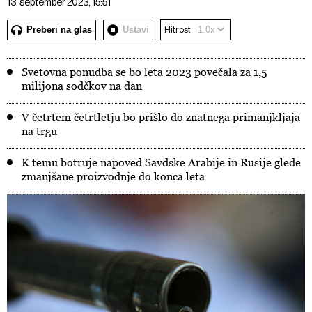
13. september 2023, 15:51
Preberi na glas
Ustavi
Hitrost
Svetovna ponudba se bo leta 2023 povečala za 1,5
milijona sodčkov na dan
V četrtem četrtletju bo prišlo do znatnega primanjkljaja
na trgu
K temu botruje napoved Savdske Arabije in Rusije glede
zmanjšane proizvodnje do konca leta