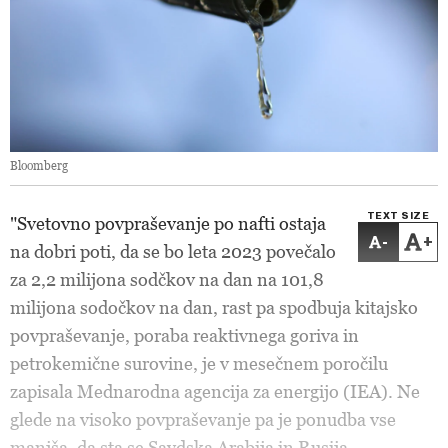
Bloomberg
TEXT SIZE
"Svetovno povpraševanje po nafti ostaja
-
+
na dobri poti, da se bo leta 2023 povečalo
za 2,2 milijona sodčkov na dan na 101,8
milijona sodočkov na dan, rast pa spodbuja kitajsko
povpraševanje, poraba reaktivnega goriva in
petrokemične surovine, je v mesečnem poročilu
zapisala Mednarodna agencija za energijo (IEA). Ne
glede na visoko povpraševanje pa je ponudba vse
manjša, da sta se Savdska Arabija in Rusija