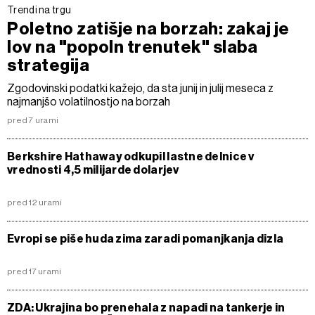
Trendi na trgu
Poletno zatišje na borzah: zakaj je
lov na "popoln trenutek" slaba
strategija
Zgodovinski podatki kažejo, da sta junij in julij meseca z
najmanjšo volatilnostjo na borzah
pred 7 urami
Berkshire Hathaway odkupil lastne delnice v
vrednosti 4,5 milijarde dolarjev
pred 12 urami
Evropi se piše huda zima zaradi pomanjkanja dizla
pred 17 urami
ZDA: Ukrajina bo prenehala z napadi na tankerje in