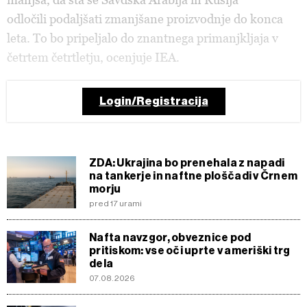
odločili podaljšati zmanjšane proizvodnje do konca
leta. To bo pripeljalo do znantnega primanjkljaja v
četrtem četrtletju, ocenjuje IEA.
Login/Registracija
ZDA: Ukrajina bo prenehala z napadi
na tankerje in naftne ploščadi v Črnem
morju
pred 17 urami
Nafta navzgor, obveznice pod
pritiskom: vse oči uprte v ameriški trg
dela
07.08.2026