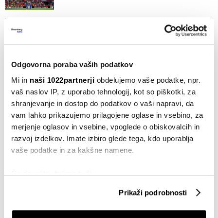
Evropa brez dovolj raket tvega
zaostanek v vesoljski obrambi
19.07.2026
Odgovorna poraba vaših podatkov
Mi in
naši 1022partnerji
obdelujemo vaše podatke, npr.
Celina, ki se stara brez dedičev
vaš naslov IP, z uporabo tehnologij, kot so piškotki, za
19.07.2026
shranjevanje in dostop do podatkov o vaši napravi, da
vam lahko prikazujemo prilagojene oglase in vsebino, za
merjenje oglasov in vsebine, vpoglede o obiskovalcih in
razvoj izdelkov. Imate izbiro glede tega, kdo uporablja
VSE NOVICE IZ RUBRIKE BUSINESSWEEK ADRIA
vaše podatke in za kakšne namene.
Če dovolite, želimo tudi:
Zbirati informacije o vaši geografski lokaciji, ki so
Prikaži podrobnosti
lahko točni do nekaj metrov
Identificirati napravo z aktivnim preverjanjem