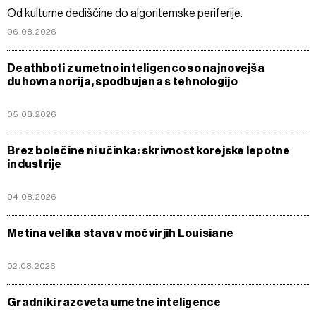
Od kulturne dediščine do algoritemske periferije.
06.08.2026
Deathboti z umetno inteligenco so najnovejša
duhovna norija, spodbujena s tehnologijo
05.08.2026
Brez bolečine ni učinka: skrivnost korejske lepotne
industrije
04.08.2026
Metina velika stava v močvirjih Louisiane
02.08.2026
Gradniki razcveta umetne inteligence