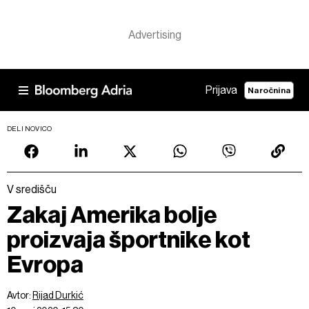
Prijava
Naročnina
DELI NOVICO
V središču
Zakaj Amerika bolje
proizvaja športnike kot
Evropa
Avtor:
Rijad Durkić