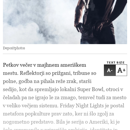
Depositphotos
TEXT SIZE
Petkov večer v majhnem ameriškem
-
+
mestu. Reflektorji so prižgani, tribune so
polne, godba na pihala reže zrak, starši
sedijo, kot da spremljajo lokalni Super Bowl, otroci v
čeladah pa ne igrajo le za zmago, temveč tudi za mesto
v veliko večjem sistemu. Friday Night Lights je postal
metafora popkulture prav zato, ker ni šlo zgolj za
nogometno predstavo. Bila je serija o Ameriki, ki je
šolo spremenila v prizorišče ambicije, identitete in