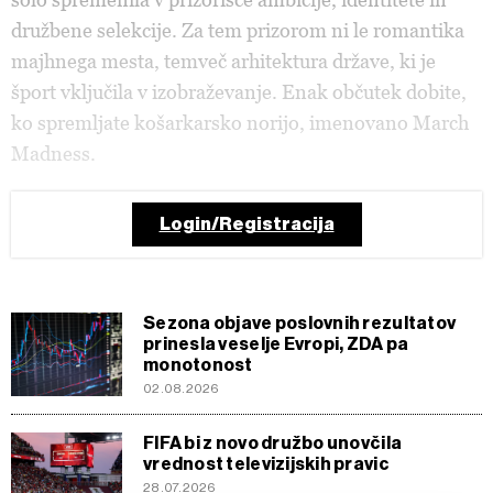
družbene selekcije. Za tem prizorom ni le romantika
majhnega mesta, temveč arhitektura države, ki je
šport vključila v izobraževanje. Enak občutek dobite,
ko spremljate košarkarsko norijo, imenovano March
Madness.
Login/Registracija
Sezona objave poslovnih rezultatov
prinesla veselje Evropi, ZDA pa
monotonost
02.08.2026
FIFA bi z novo družbo unovčila
vrednost televizijskih pravic
28.07.2026