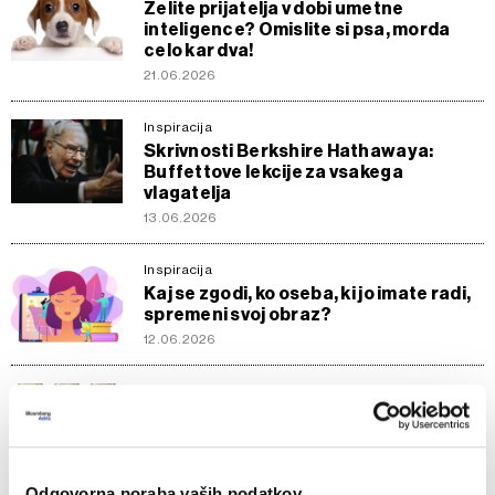
Želite prijatelja v dobi umetne
inteligence? Omislite si psa, morda
celo kar dva!
21.06.2026
Inspiracija
Skrivnosti Berkshire Hathawaya:
Buffettove lekcije za vsakega
vlagatelja
13.06.2026
Inspiracija
Kaj se zgodi, ko oseba, ki jo imate radi,
spremeni svoj obraz?
12.06.2026
Inspiracija
Osem načinov, kako lahko čas "dela" za
vas
30.05.2026
Odgovorna poraba vaših podatkov