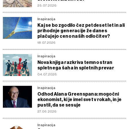
25.07.2026
Inspiracija
Kaj se bo zgodilo čez petdeset let in ali
prihodnje generacije že danes
plačujejo ceno naših odločitev?
18.07.2026
Inspiracija
Nova knjiga razkriva temno stran
spletnega šaha in spletnih prevar
04.07.2026
Inspiracija
Odhod Alana Greenspana: mogočni
ekonomist, ki je imel svet v rokah, in je
pustil, da se sesuje
27.06.2026
Inspiracija