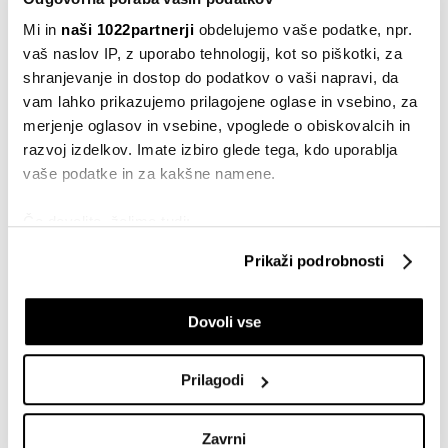
Inspiracija
Mi in
naši 1022partnerji
obdelujemo vaše podatke, npr.
Družine 'vplivneži' in zasebnost otrok:
vaš naslov IP, z uporabo tehnologij, kot so piškotki, za
algoritmi nimajo morale, podjetja
poznajo le dobiček - kaj pa je s starši?
shranjevanje in dostop do podatkov o vaši napravi, da
24.05.2026
vam lahko prikazujemo prilagojene oglase in vsebino, za
merjenje oglasov in vsebine, vpoglede o obiskovalcih in
Inspiracija
razvoj izdelkov. Imate izbiro glede tega, kdo uporablja
Med moralo in ekonomijo: imate dve
vaše podatke in za kakšne namene.
ledvici - bi prodali eno?
16.05.2026
Če dovolite, želimo tudi:
Zbirati informacije o vaši geografski lokaciji, ki so
Inspiracija
Prikaži podrobnosti
lahko točni do nekaj metrov
Kaj imata skupnega Stephen King in
Shakespeare? Bob Dylan in Mozart?
Identificirati napravo z aktivnim preverjanjem
09.05.2026
Dovoli vse
lastnosti (odčitavanje prstnih odtisov)
Poglejte si še, kako se obdelujejo vaši osebni podatki in
Inspiracija
nastavite svoje preference v
razdelku o podrobnostih
.
Prilagodi
Dr. Stefan Jerotić: "Težaven ni človek,
Lahko spremenite ali odstranite vaše dovoljenje kadarkoli
temveč odnos"
iz Izjave o piškotkih.
03.05.2026
Zavrni