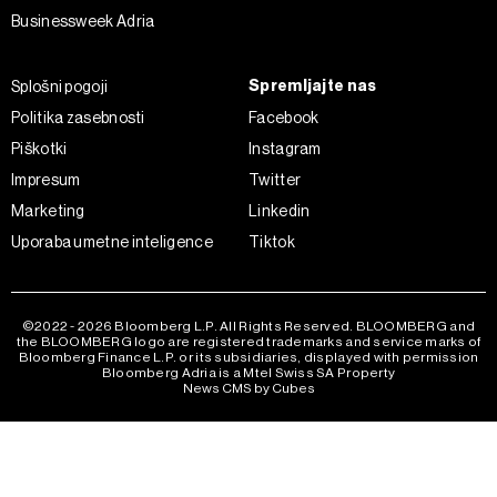
Businessweek Adria
Spremljajte nas
Splošni pogoji
Politika zasebnosti
Facebook
Piškotki
Instagram
Impresum
Twitter
Marketing
Linkedin
Uporaba umetne inteligence
Tiktok
©2022 - 2026 Bloomberg L.P. All Rights Reserved. BLOOMBERG and
the BLOOMBERG logo are registered trademarks and service marks of
Bloomberg Finance L.P. or its subsidiaries, displayed with permission
Bloomberg Adria is a Mtel Swiss SA Property
News CMS by Cubes