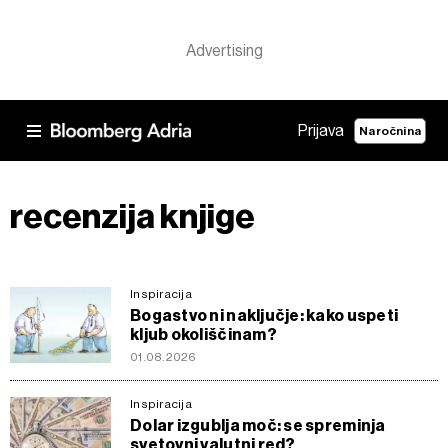
Prijava
Naročnina
recenzija knjige
Inspiracija
Bogastvo ni naključje: kako uspeti
kljub okoliščinam?
01.08.2026
Inspiracija
Dolar izgublja moč: se spreminja
svetovni valutni red?