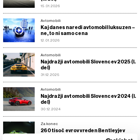
15.01.2026
Avtomobili
Kaj danes naredi avtomobil luksuzen –
ne, to ni samo cena
12.01.2026
Avtomobili
Najdražji avtomobili Slovencev 2025 (I.
del)
31.12.2025
Avtomobili
Najdražji avtomobili Slovencev 2024 (I.
del)
30.12.2024
Za konec
260 tisoč evrov vreden Bentleyjev
continental GT je hibridna zver, ki zna