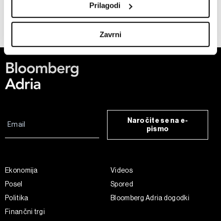
nastavite svoje preference v
razdelku o podrobnostih
.
Prilagodi
23.09.2023
Lahko spremenite ali odstranite vaše dovoljenje kadarkoli
iz Izjave o piškotkih.
Zavrni
Skupni upravljavci obdelave so HD-WIN ARENA SPORT
d.o.o. in
Partnerji
. Več o podatkih, ki jih obdelujemo, in o
vaših pravicah glede teh podatkov najdete v naši
Politiki
zasebnosti
, o piškotkih in drugih podobnih tehnologijah
pa v
Politiki piškotkov
.
Piškotke lahko kadar koli ponovno prilagodite tako, da
Naročite se na e-
kliknete možnost »Prikaži podrobnosti«. Privolitev lahko
pismo
kadar koli prekličete brez kakršnih koli posledic.
Ekonomija
Videos
Posel
Spored
Politika
Bloomberg Adria dogodki
Finančni trgi