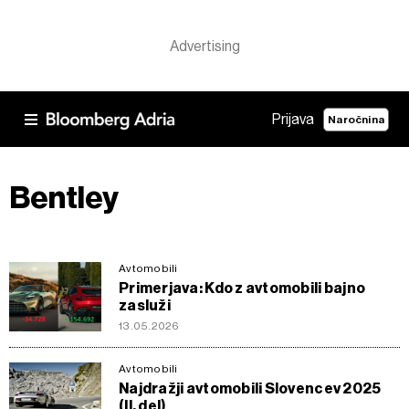
Prijava
Naročnina
Bentley
Avtomobili
Primerjava: Kdo z avtomobili bajno
zasluži
13.05.2026
Avtomobili
Najdražji avtomobili Slovencev 2025
(II. del)