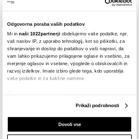
zapelj(ev)ati
21.12.2024
Odgovorna poraba vaših podatkov
Avtomobili
Avtomobilski prestiž, ki ga prodajajo
Mi in
naši 1022partnerji
obdelujemo vaše podatke, npr.
slovenski milijonarji
vaš naslov IP, z uporabo tehnologij, kot so piškotki, za
19.06.2024
shranjevanje in dostop do podatkov o vaši napravi, da
vam lahko prikazujemo prilagojene oglase in vsebino, za
Avtomobili
merjenje oglasov in vsebine, vpoglede o obiskovalcih in
Bentley s hibridi tudi po letu 2030
razvoj izdelkov. Imate izbiro glede tega, kdo uporablja
20.03.2024
vaše podatke in za kakšne namene.
Avtomobili
Če dovolite, želimo tudi:
Najdražji avtomobili Slovencev 2023
Zbirati informacije o vaši geografski lokaciji, ki so
Prikaži podrobnosti
29.12.2023
lahko točni do nekaj metrov
Identificirati napravo z aktivnim preverjanjem
Dovoli vse
lastnosti (odčitavanje prstnih odtisov)
Avtomobili
Za volanom milijonskega bentleya,
Poglejte si še, kako se obdelujejo vaši osebni podatki in
avta za vsak dan