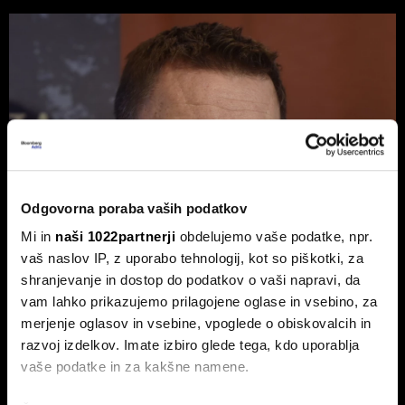
Odgovorna poraba vaših podatkov
Mi in
naši 1022partnerji
obdelujemo vaše podatke, npr.
vaš naslov IP, z uporabo tehnologij, kot so piškotki, za
shranjevanje in dostop do podatkov o vaši napravi, da
vam lahko prikazujemo prilagojene oglase in vsebino, za
Ambrožič: Gre za največji športni
merjenje oglasov in vsebine, vpoglede o obiskovalcih in
razvoj izdelkov. Imate izbiro glede tega, kdo uporablja
dogodek v zgodovini vseh športov
vaše podatke in za kakšne namene.
Svetovno prvenstvo v nogometu čez lužo je podrlo rekorde
v gledanosti in obiskanosti.