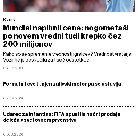
Biznis
Mundial napihnil cene: nogometaši
po novem vredni tudi krepko čez
200 milijonov
Kako so se spremenile vrednosti igralcev? Vrednost vratarja
Vozinhe je poskočila za tisoč odstotkov.
06.08.2026
Formula 1 cveti, njen zalivski motor pa se ustavlja
05.08.2026
Udarec za Infantina: FIFA opustila načrt prodaje
deleža v svetovnem prvenstvu
01.08.2026