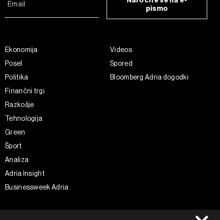
Naročite se na e-
pismo
Ekonomija
Videos
Posel
Spored
Politika
Bloomberg Adria dogodki
Finančni trgi
Razkošje
Tehnologija
Green
Šport
Analiza
Adria Insight
Businessweek Adria
Spremljajte nas
Splošni pogoji