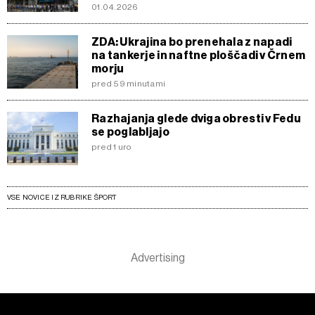
01.04.2026
ZDA: Ukrajina bo prenehala z napadi
na tankerje in naftne ploščadi v Črnem
morju
pred 59 minutami
Razhajanja glede dviga obresti v Fedu
se poglabljajo
pred 1 uro
VSE NOVICE IZ RUBRIKE ŠPORT