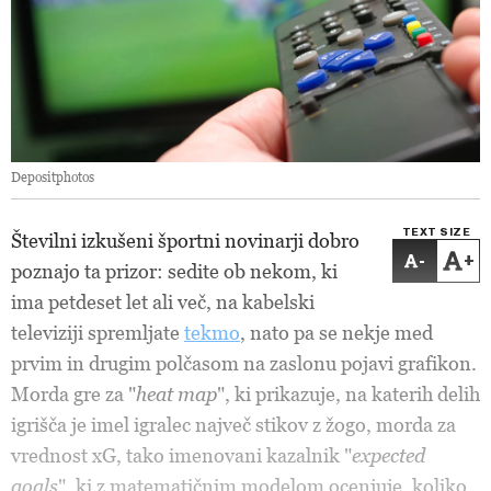
Depositphotos
TEXT SIZE
Številni izkušeni športni novinarji dobro
-
+
poznajo ta prizor: sedite ob nekom, ki
ima petdeset let ali več, na kabelski
televiziji spremljate
tekmo
, nato pa se nekje med
prvim in drugim polčasom na zaslonu pojavi grafikon.
Morda gre za "
heat map
", ki prikazuje, na katerih delih
igrišča je imel igralec največ stikov z žogo, morda za
vrednost xG, tako imenovani kazalnik "
expected
goals
", ki z matematičnim modelom ocenjuje, koliko