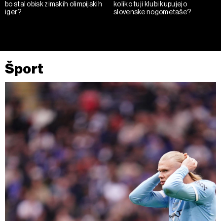
bo stal obisk zimskih olimpijskih
koliko tuji klubi kupujejo
iger?
slovenske nogometaše?
Šport