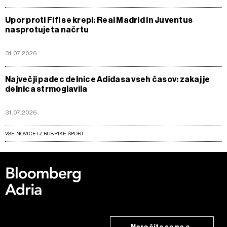
Upor proti Fifi se krepi: Real Madrid in Juventus
nasprotujeta načrtu
31.07.2026
Največji padec delnice Adidasa vseh časov: zakaj je
delnica strmoglavila
31.07.2026
VSE NOVICE IZ RUBRIKE ŠPORT