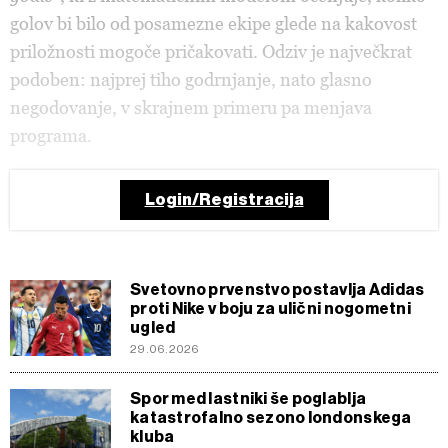
golov bi bilo od posamezne ekipe glede na kakovost
priložnosti mogoče pričakovati. Odziv je največkrat
podoben: najprej tiho godrnjanje, nato glasno
negodovanje, v skrajnem primeru pa menjava
programa.
Login/Registracija
Svetovno prvenstvo postavlja Adidas
proti Nike v boju za ulični nogometni
ugled
29.06.2026
Spor med lastniki še poglablja
katastrofalno sezono londonskega
kluba