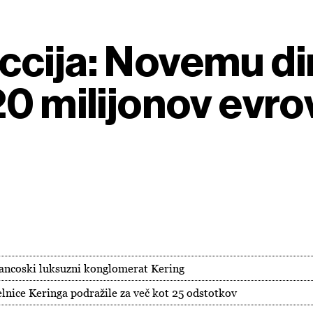
cija: Novemu di
20 milijonov evr
rancoski luksuzni konglomerat Kering
elnice Keringa podražile za več kot 25 odstotkov