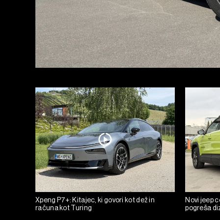
Xpeng P7+: Kitajec, ki govori kot dež in
Novi jeep c
računa kot Turing
pogreša diz