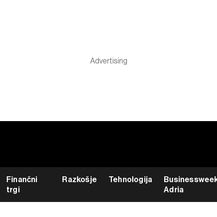
Finančni
Razkošje
Tehnologija
Businesswee
trgi
Adria