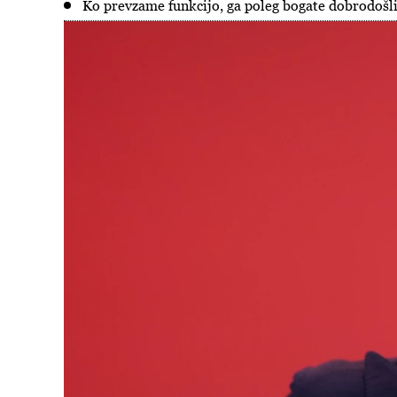
Ko prevzame funkcijo, ga poleg bogate dobrodošlic