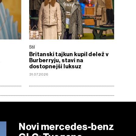
Stil
Britanski tajkun kupil delež v
a
Burberryju, stavi na
dostopnejši luksuz
31.07.2026
Novi mercedes-benz