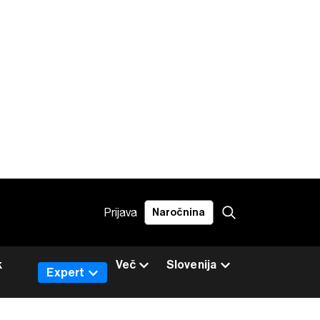
Prijava
Naročnina
k
Več
Slovenija
Expert