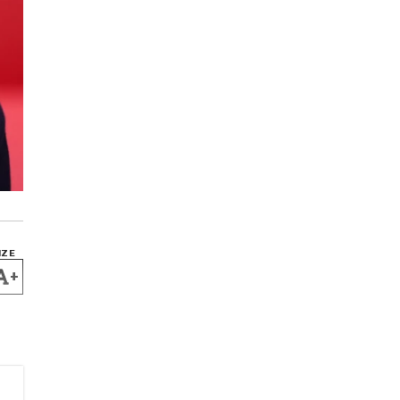
IZE
+