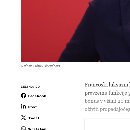
Nathan Laine/Bloomberg
Francoski luksuzni
DELI NOVICO
prevzemu funkcije g
Facebook
bonus v višini 20 m
Post
oživiti propadajoče
Tweet
WhatsApp