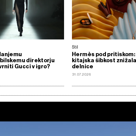
Stil
danjemu
Hermès pod pritiskom:
bilskemu direktorju
kitajska šibkost znižal
rniti Gucci v igro?
delnice
31.07.2026