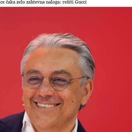
e čaka zelo zahtevna naloga: rešiti Gucci