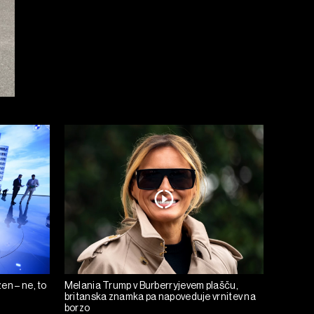
en – ne, to
Melania Trump v Burberryjevem plašču,
britanska znamka pa napoveduje vrnitev na
borzo