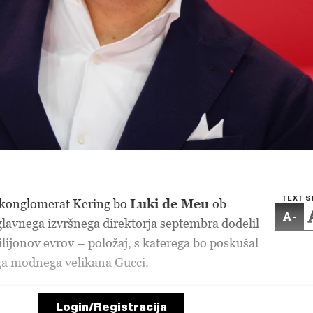
TEXT S
 konglomerat Kering bo
Luki de Meu
ob
-
lavnega izvršnega direktorja septembra dodelil
ilijonov evrov – položaj, s katerega bo poskušal
ga modnega velikana Gucci.
Login/Registracija