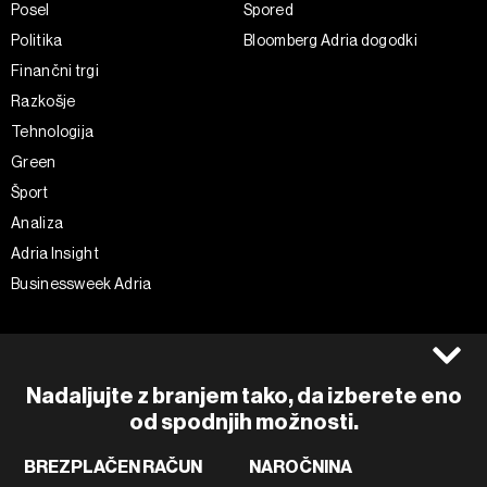
Posel
Spored
Politika
Bloomberg Adria dogodki
Finančni trgi
Razkošje
Tehnologija
Green
Šport
Analiza
Adria Insight
Businessweek Adria
Spremljajte nas
Splošni pogoji
Politika zasebnosti
Facebook
Nadaljujte z branjem tako, da izberete eno
Piškotki
Instagram
od spodnjih možnosti.
Impresum
Twitter
BREZPLAČEN RAČUN
NAROČNINA
Marketing
Linkedin