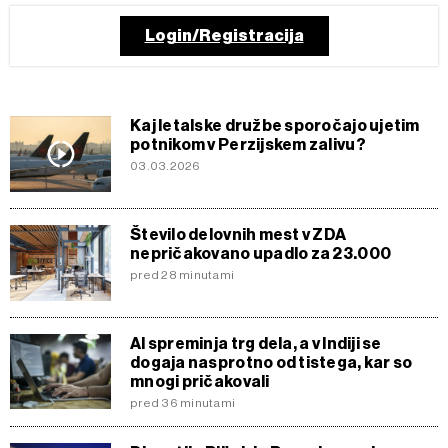
Login/Registracija
Kaj letalske družbe sporočajo ujetim
potnikom v Perzijskem zalivu?
03.03.2026
Število delovnih mest v ZDA
nepričakovano upadlo za 23.000
pred 28 minutami
AI spreminja trg dela, a v Indiji se
dogaja nasprotno od tistega, kar so
mnogi pričakovali
pred 36 minutami