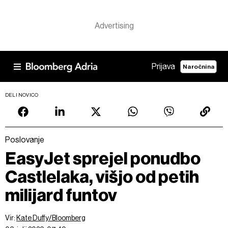
Prijava
Naročnina
DELI NOVICO
Poslovanje
EasyJet sprejel ponudbo
Castlelaka, višjo od petih
milijard funtov
Vir:
Kate Duffy/Bloomberg