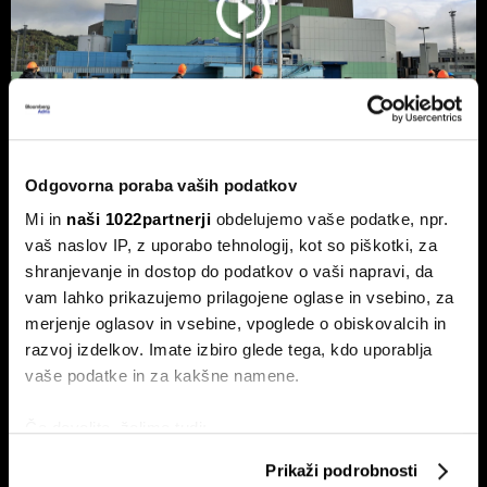
Odgovorna poraba vaših podatkov
NEK predvidoma jutri v zmanjšanje
Mi in
naši 1022partnerji
obdelujemo vaše podatke, npr.
delovanja, lahko sledi ustavitev - kaj
vaš naslov IP, z uporabo tehnologij, kot so piškotki, za
pravi Gorazd Pfeifer, NEK
shranjevanje in dostop do podatkov o vaši napravi, da
vam lahko prikazujemo prilagojene oglase in vsebino, za
Slovenska nuklearka predvidoma jutri ponoči v zmanjšanje
delovanja, v naslednjih treh ali štirih dneh pa bodo po vsej
merjenje oglasov in vsebine, vpoglede o obiskovalcih in
verjetnosti reaktor morali ustaviti.
razvoj izdelkov. Imate izbiro glede tega, kdo uporablja
vaše podatke in za kakšne namene.
Če dovolite, želimo tudi:
Zbirati informacije o vaši geografski lokaciji, ki so
Prikaži podrobnosti
lahko točni do nekaj metrov