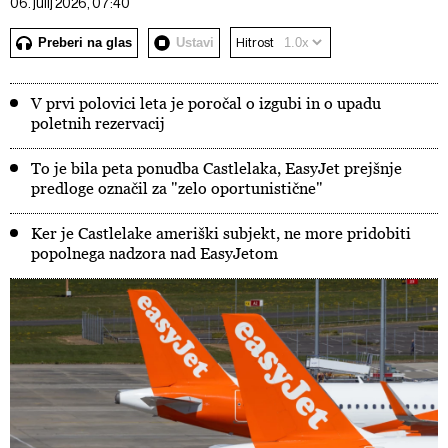
06. julij 2026, 07:40
Preberi na glas
Ustavi
Hitrost
V prvi polovici leta je poročal o izgubi in o upadu
poletnih rezervacij
To je bila peta ponudba Castlelaka, EasyJet prejšnje
predloge označil za "zelo oportunistične"
Ker je Castlelake ameriški subjekt, ne more pridobiti
popolnega nadzora nad EasyJetom