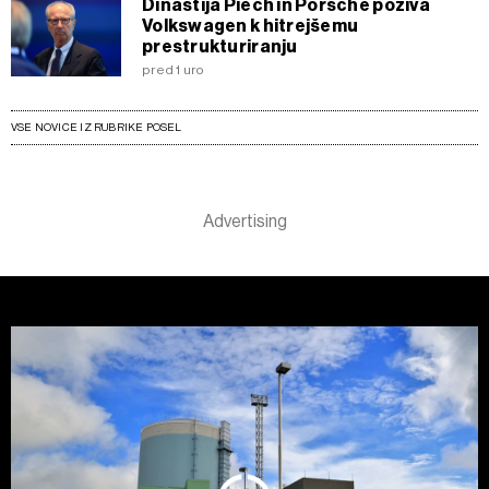
Dinastija Piëch in Porsche poziva
Volkswagen k hitrejšemu
prestrukturiranju
pred 1 uro
VSE NOVICE IZ RUBRIKE POSEL