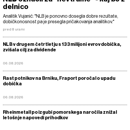
delnico
Analitik Vujanić: "NLB je ponovno dosegla dobre rezultate,
dobičkonosnost pa je presegla pričakovanja analitikov."
pred 8 urami
NLB v drugem četrtletju s 133 milijoni evrov dobička,
zvišala cilj za dividende
06.08.2026
Rast potnikov na Brniku, Fraport poročal o upadu
dobička
06.08.2026
Rheinmetall po izgubi pomorskega naročila znižal
letošnje napovedi prihodkov