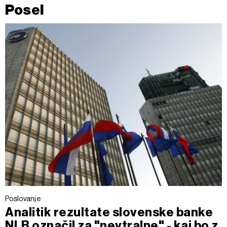
Posel
Poslovanje
Analitik rezultate slovenske banke
NLB označil za "nevtralne" - kaj bo z