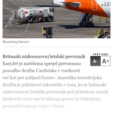
Bloomberg Mercury
TEXT SIZE
Britanski nizkocenovni letalski prevoznik
-
+
EasyJet je načeloma sprejel prevzemno
ponudbo družbe Castlelake v vrednosti
več kot pet milijard funtov. Ameriška investicijska
družba je priložnost izkoristila v času, ko je britanski
nizkocenovni letalski prevoznik pod pritiskom zaradi
skokovite rasti cen letalskega goriva in šibkejšega
povpraševanja po vojni v Iranu.