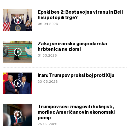
Epski bes 2: Bosta vojna v Iranu in Beli
hiši potopili trge?
06.04.2026
Zakaj se iranska gospodarska
hrbtenica ne zlomi
31.03.2026
Iran: Trumpov proksi boj proti Xiju
20.03.2026
Trumpov šov: zmagoviti hokejisti,
morilec Američanov in ekonomski
pomp
25.02.2026