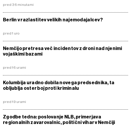
pred 36 minutami
Berlin v razlastitev velikih najemodajalcev?
pred 1 uro
Nemčijo pretresa več incidentov z droni nad njenimi
vojaškimi bazami
pred 16 urami
Kolumbija uradno dobila novega predsednika, ta
obljublja oster boj proti kriminalu
pred 19 urami
Zgodbe tedna: poslovanje NLB, primerjava
regionalnih zavarovalnic, politični vihar v Nemčiji