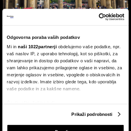
Nemčija voli: Zgodovinsko zmago
Odgovorna poraba vaših podatkov
AfD in potop Merza lahko prepreči le
Mi in
naši 1022partnerji
obdelujemo vaše podatke, npr.
'slovenski scenarij'
vaš naslov IP, z uporabo tehnologij, kot so piškotki, za
Septembra v Saški-Anhalt, Berlinu in Mecklenburg-
shranjevanje in dostop do podatkov o vaši napravi, da
Predpomorjanski deželne volitve, ki bodo podale oceno
Merzeve vlade.
vam lahko prikazujemo prilagojene oglase in vsebino, za
merjenje oglasov in vsebine, vpoglede o obiskovalcih in
razvoj izdelkov. Imate izbiro glede tega, kdo uporablja
vaše podatke in za kakšne namene.
Če dovolite, želimo tudi:
Zbirati informacije o vaši geografski lokaciji, ki so
Prikaži podrobnosti
lahko točni do nekaj metrov
Identificirati napravo z aktivnim preverjanjem
Ceuta maje Schengen;
Pred vmesnimi volitvami v ZDA: