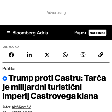
Prijava
Naročnina
DELI NOVICO
Politika
Trump proti Castru: Tarča
je milijardni turistični
imperij Castrovega klana
Avtor:
Aleš Kovačič