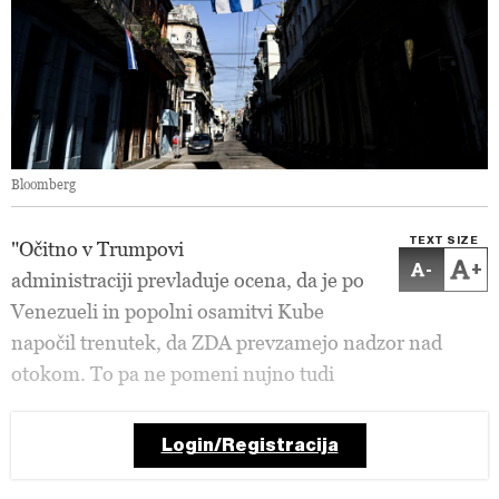
Bloomberg
TEXT SIZE
"Očitno
v Trumpovi
-
+
administraciji
prevladuje ocena, da je po
Venezueli in popolni osamitvi Kube
napočil trenutek, da ZDA prevzamejo nadzor nad
otokom. To pa ne pomeni
nujno tudi
Login/Registracija