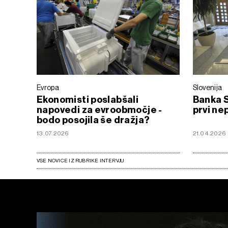
Evropa
Slovenija
Ekonomisti poslabšali
Banka S
napovedi za evroobmočje -
prvi ne
bodo posojila še dražja?
13.07.2026
21.04.2026
VSE NOVICE IZ RUBRIKE INTERVJU