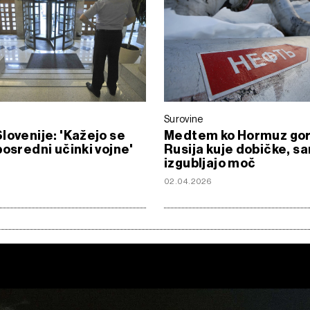
Surovine
lovenije: 'Kažejo se
Medtem ko Hormuz gor
posredni učinki vojne'
Rusija kuje dobičke, sa
izgubljajo moč
02.04.2026