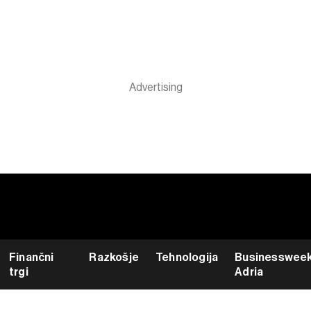
Finančni
Razkošje
Tehnologija
Businesswee
trgi
Adria