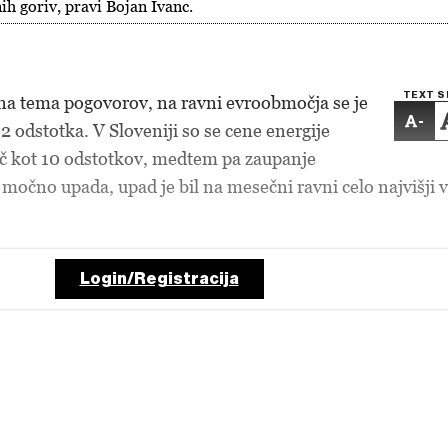
ih goriv, pravi Bojan Ivanc.
TEXT S
avna tema pogovorov, na ravni evroobmočja se je
-
,2 odstotka. V Sloveniji so se cene energije
več kot 10 odstotkov, medtem pa zaupanje
 močno upada, upad je bil na mesečni ravni celo najvišji v
Login/Registracija