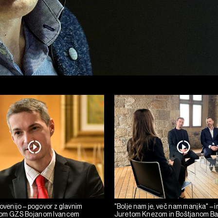
ovenijo – pogovor z glavnim
"Bolje nam je, več nam manjka" – i
om GZS Bojanom Ivancem
Juretom Knezom in Boštjanom B