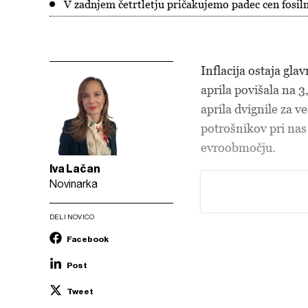
V zadnjem četrtletju pričakujemo padec cen fosiln
Inflacija ostaja gl
aprila povišala na 3
aprila dvignile za 
potrošnikov pri nas
evroobmočju.
Iva Lačan
Novinarka
DELI NOVICO
Facebook
Post
Tweet