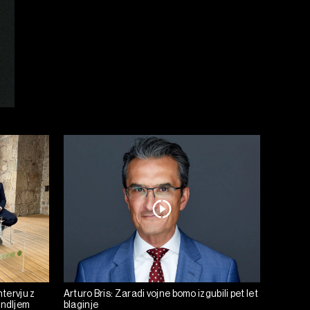
ntervju z
Arturo Bris: Zaradi vojne bomo izgubili pet let
andljem
blaginje