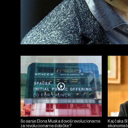
So sanje Elona Muska dovolj revolucionarne
Kaj čaka Sl
za revolucionarne dobičke?
ekonomist