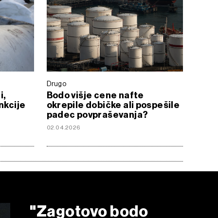
Drugo
i,
Bodo višje cene nafte
nkcije
okrepile dobičke ali pospešile
padec povpraševanja?
02.04.2026
"Zagotovo bodo