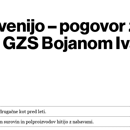
venijo – pogovor
 GZS Bojanom I
drugačne kot pred leti.
n surovin in polproizvodov hitijo z nabavami.