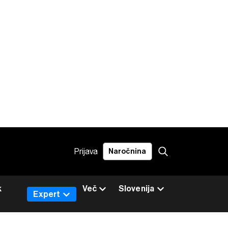
Prijava
Naročnina
k
Več
Slovenija
Expert