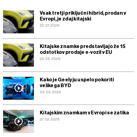
Vsak tretji priključni hibrid, prodan v
Evropi, je zdaj kitajski
22.07.2026
Kitajske znamke predstavljajo že 15
odstotkov prodaje e-vozil v EU
22.05.2026
Kako je Geelyju uspelo pokoriti
velikega BYD
05.05.2026
Kitajskim znamkam v Evropi se zatika
27.02.2026