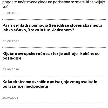
pogosto načrtovane glede na podnebne razmere, ki ne veljajo
več.
05.08.2026
Pariz se hladi s pomočjo Sene. Bi se slovenska mesta
lahko s Savo, Dravo in tudi Jadranom?
03.08.2026
Ključne evropske rečne arterije usihajo - kakšne so
posledice
02.08.2026
Kako ekstremne vročine ustvarjajo zmagovalce in
poražence med podjetji
25.07.2026