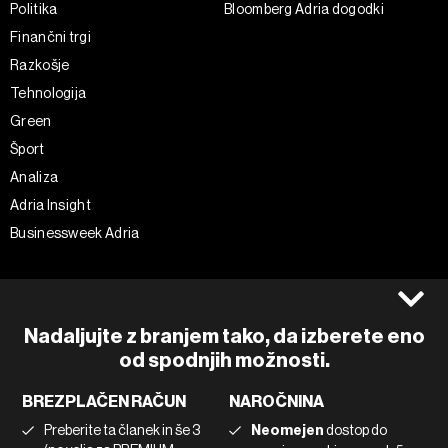
Politika
Bloomberg Adria dogodki
Finančni trgi
Razkošje
Tehnologija
Green
Šport
Analiza
Adria Insight
Businessweek Adria
Spremljajte nas
Splošni pogoji
Politika zasebnosti
Facebook
Nadaljujte z branjem tako, da izberete eno
Piškotki
Instagram
od spodnjih možnosti.
Impresum
Twitter
BREZPLAČEN RAČUN
NAROČNINA
Marketing
Linkedin
Preberite ta članek in še 3
Neomejen
dostop do
Uporaba umetne inteligence
Tiktok