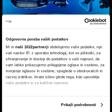
Kako je Geelyju uspelo pokoriti
velikega BYD
Odgovorna poraba vaših podatkov
Geely v času negotovosti stavi na globalno prodajno
mrežo in za kitajsko znamko netipično pogonsko
Mi in
naši 1022partnerji
obdelujemo vaše podatke, npr.
razpršenost, saj izdeluje tudi modele z motorjem z
vaš naslov IP, z uporabo tehnologij, kot so piškotki, za
notranjim zgorevanjem.
shranjevanje in dostop do podatkov o vaši napravi, da
vam lahko prikazujemo prilagojene oglase in vsebino, za
merjenje oglasov in vsebine, vpoglede o obiskovalcih in
razvoj izdelkov. Imate izbiro glede tega, kdo uporablja
vaše podatke in za kakšne namene.
Če dovolite, želimo tudi:
Zbirati informacije o vaši geografski lokaciji, ki so
Prikaži podrobnosti
Slovenija proti Kitajski: bo e-
V vojni v Iranu najbolj ogrožen vir
lahko točni do nekaj metrov
twingo iz Revoza pokoril velikega
morda ni nafta, temveč voda