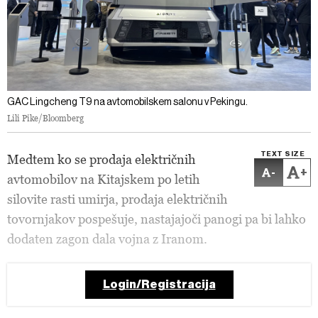
GAC Lingcheng T9 na avtomobilskem salonu v Pekingu.
Lili Pike/Bloomberg
TEXT SIZE
Medtem ko se prodaja električnih
-
+
avtomobilov na Kitajskem po letih
silovite rasti umirja, prodaja električnih
tovornjakov pospešuje, nastajajoči panogi pa bi lahko
dodaten zagon dala vojna z Iranom.
Login/Registracija