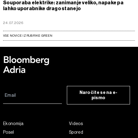
Souporaba elektrike: zanimanje veliko, napake pa
lahko uporabnike drago stanejo
24.07.2026
VSE NOVICE IZ RUBRIKE GREEN
Naročite se na e-
pismo
Ekonomija
Videos
Posel
Spored