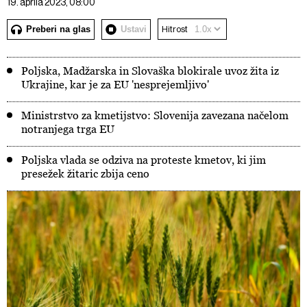
19. aprila 2023, 08:00
Preberi na glas
Ustavi
Hitrost
Poljska, Madžarska in Slovaška blokirale uvoz žita iz
Ukrajine, kar je za EU 'nesprejemljivo'
Ministrstvo za kmetijstvo: Slovenija zavezana načelom
notranjega trga EU
Poljska vlada se odziva na proteste kmetov, ki jim
presežek žitaric zbija ceno