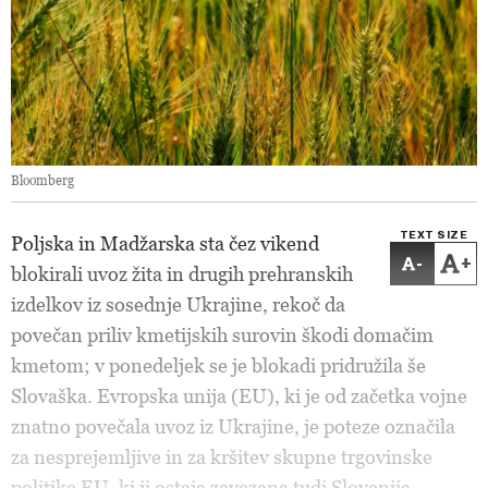
Bloomberg
TEXT SIZE
Poljska in Madžarska sta čez vikend
-
+
blokirali uvoz žita in drugih prehranskih
izdelkov iz sosednje Ukrajine, rekoč da
povečan priliv kmetijskih surovin škodi domačim
kmetom; v ponedeljek se je blokadi pridružila še
Slovaška. Evropska unija (EU), ki je od začetka vojne
znatno povečala uvoz iz Ukrajine, je poteze označila
za nesprejemljive in za kršitev skupne trgovinske
politike EU, ki ji ostaja zavezana tudi Slovenija.