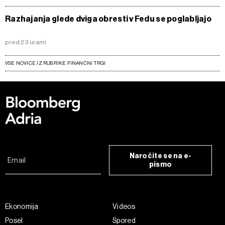
Razhajanja glede dviga obresti v Fedu se poglabljajo
pred 23 urami
VSE NOVICE IZ RUBRIKE FINANČNI TRGI
Naročite se na e-
pismo
Ekonomija
Videos
Posel
Spored