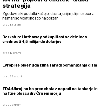
strategija
Zgodovinski podatki kažejo, da sta junij in julij meseca z
najmanjšo volatilnostjo na borzah
pred 13 urami
Berkshire Hathaway odkupil lastne delnice v
vrednosti 4,5 milijarde dolarjev
pred 17 urami
Evropi se piše huda zima zaradi pomanjkanja dizla
pred 22 urami
ZDA: Ukrajina bo prenehala z napadi na tankerje in
naftne ploščadi v Črnem morju
pred 23 urami