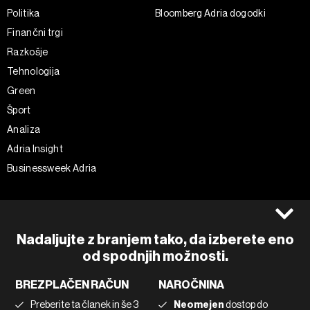
Politika
Bloomberg Adria dogodki
Finančni trgi
Razkošje
Tehnologija
Green
Šport
Analiza
Adria Insight
Businessweek Adria
Spremljajte nas
Splošni pogoji
Politika zasebnosti
Facebook
Nadaljujte z branjem tako, da izberete eno
Piškotki
Instagram
od spodnjih možnosti.
Impresum
Twitter
BREZPLAČEN RAČUN
NAROČNINA
Marketing
Linkedin
Preberite ta članek in še 3
Neomejen
dostop do
Uporaba umetne inteligence
Tiktok