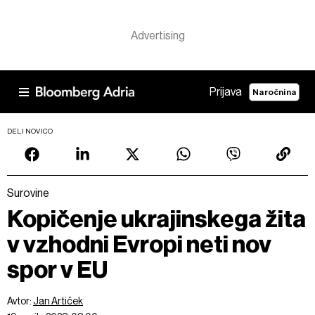
Prijava
Naročnina
DELI NOVICO
Surovine
Kopičenje ukrajinskega žita
v vzhodni Evropi neti nov
spor v EU
Avtor:
Jan Artiček