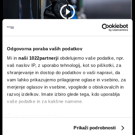
Odgovorna poraba vaših podatkov
Mi in
naši 1022partnerji
obdelujemo vaše podatke, npr.
vaš naslov IP, z uporabo tehnologij, kot so piškotki, za
Od kod prihaja dizel v Slovenijo in ali
shranjevanje in dostop do podatkov o vaši napravi, da
bo cena še naprej rasla
vam lahko prikazujemo prilagojene oglase in vsebino, za
Od začetka leta se je sod surove nafte brent podražil za
merjenje oglasov in vsebine, vpoglede o obiskovalcih in
več kot 30 odstotkov. A potrošniki na bencinskih črpalkah
ne kupujejo surove nafte, temveč njihove derivate.
razvoj izdelkov. Imate izbiro glede tega, kdo uporablja
vaše podatke in za kakšne namene.
Če dovolite, želimo tudi:
Zbirati informacije o vaši geografski lokaciji, ki so
Prikaži podrobnosti
lahko točni do nekaj metrov