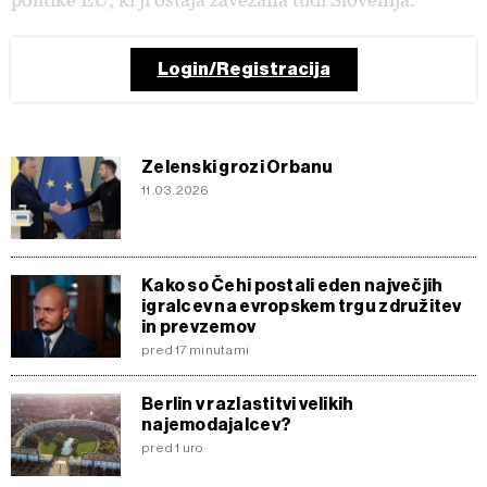
Login/Registracija
Zelenski grozi Orbanu
11.03.2026
Kako so Čehi postali eden največjih
igralcev na evropskem trgu združitev
in prevzemov
pred 17 minutami
Berlin v razlastitvi velikih
najemodajalcev?
pred 1 uro