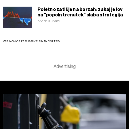
Poletno zatišje na borzah: zakaj je lov
na "popoln trenutek" slaba strategija
pred 13 urami
VSE NOVICE IZ RUBRIKE FINANČNI TRGI