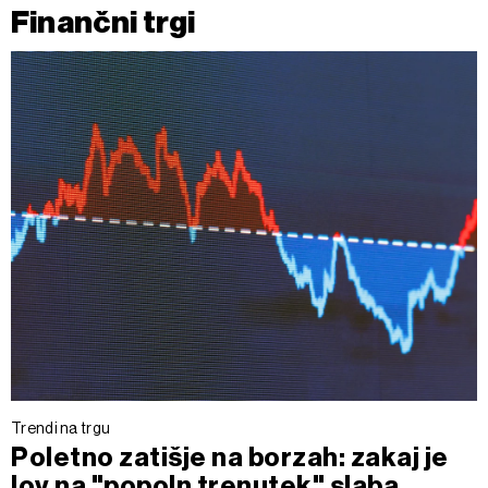
Finančni trgi
Trendi na trgu
Poletno zatišje na borzah: zakaj je
lov na "popoln trenutek" slaba